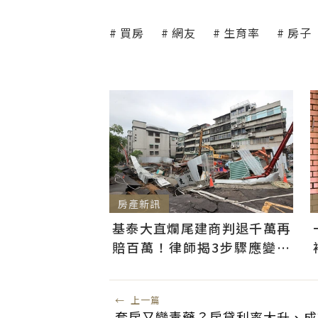
買房
網友
生育率
房子
房產新訊
基泰大直爛尾建商判退千萬再
賠百萬！律師揭3步驟應變：
快通知銀行止付搶救自備款
←
上一篇
套房又變毒藥？房貸利率大升、成