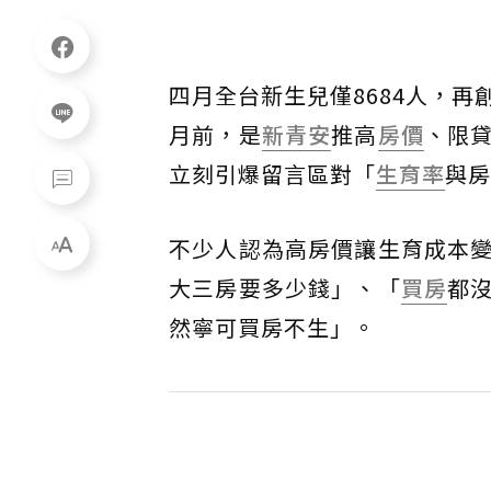
四月全台新生兒僅8684人，再
月前，是
新青安
推高
房價
、限
立刻引爆留言區對「
生育率
與房
不少人認為高房價讓生育成本
大三房要多少錢」、「
買房
都
然寧可買房不生」。