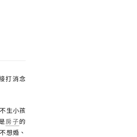
接打消念
不生小孩
是
房子
的
不想婚、