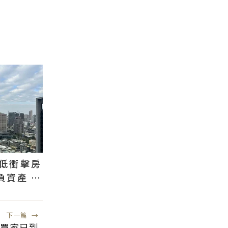
低衝擊房
負資產 都
下一篇
→
買家已到