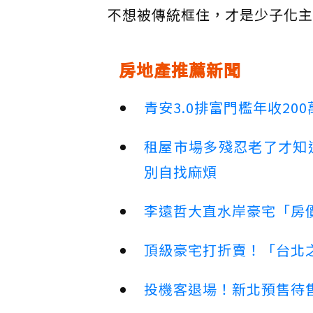
不想被傳統框住，才是少子化主
房地產推薦新聞
青安3.0排富門檻年收2
租屋市場多殘忍老了才知
別自找麻煩
李遠哲大直水岸豪宅「房
頂級豪宅打折賣！「台北之
投機客退場！新北預售待售