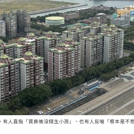
關，有人直指「買房後沒錢生小孩」、也有人反嗆「根本是不