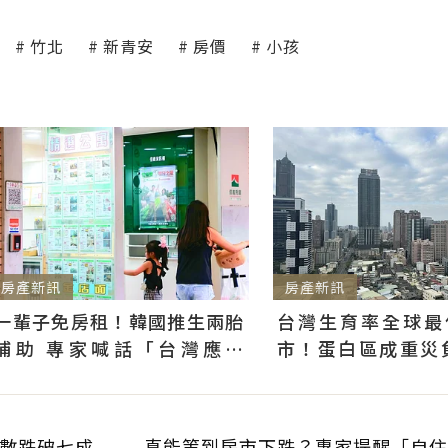
竹北
新青安
房價
小孩
房產新訊
房產新訊
一輩子免房租！韓國推生兩胎
台灣生育率全球最
補助 專家喊話「台灣應學
市！蛋白區成重災
習」：社宅僅打8折根本沒用
更也難救無需求老屋
數跌破七成
真能等到房市下跌？專家提醒「自住