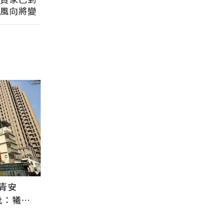
風向將變
青安
批：犧牲