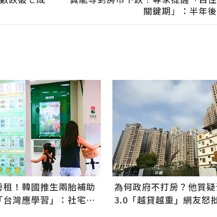
關鍵期」：半年後
房租！韓國推生兩胎補助
為何政府不打房？他質疑
「台灣應學習」：社宅僅
3.0「越貸越重」網友怒
本沒用
年輕人未來