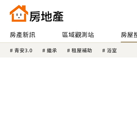
房產新訊
區域觀測站
房屋
青安3.0
繼承
租屋補助
浴室