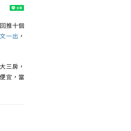
回推十個
文一出
，
大三房，
便宜，當