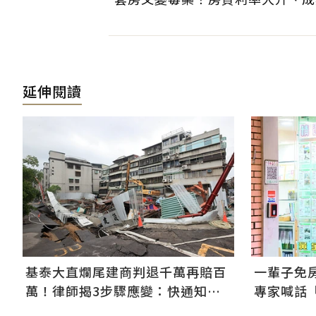
延伸閱讀
基泰大直爛尾建商判退千萬再賠百
一輩子免
萬！律師揭3步驟應變：快通知銀
專家喊話
行止付搶救自備款
打8折根