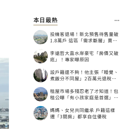
本日最熱
投機客退場！新北預售待售量破
1.8萬戶 這區「需求斷層」賣壓
最大
李遠哲大直水岸豪宅「房價又破
底」！專家曝原因
設戶籍還不夠！他主張「睡覺、
煮飯分不同屋」2百萬元退稅照
樣沒了
租屋市場多殘忍老了才知道！包
租公曝「有小孩家庭是首選」：
寧可不租老人也別自找麻煩
媽媽、女兒共同繼承 戶籍這樣
遷「3間房」都享自住優稅