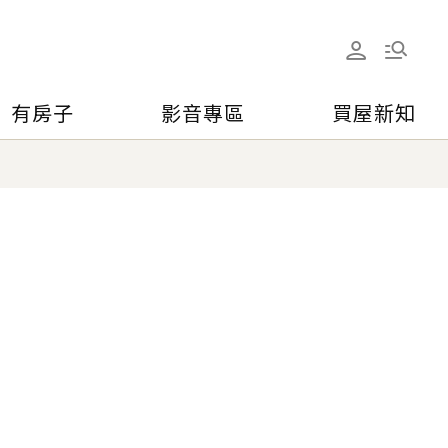
有房子
影音專區
買屋新知