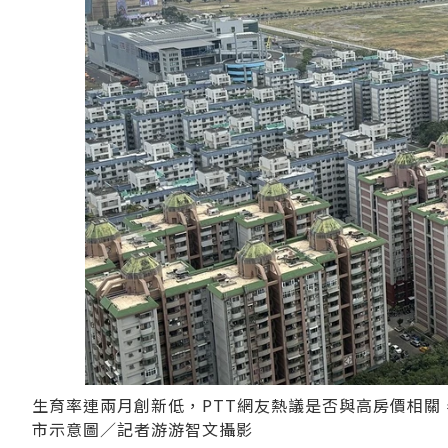
生育率連兩月創新低，PTT網友熱議是否與高房價相
市示意圖／記者游游智文攝影