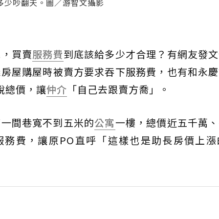
多少吵翻天。圖／游智文攝影
跳，買賣
服務費
到底該給多少才合理？有網友發文
義房屋購屋時被賣方要求吞下服務費，也有和永慶
說總價，讓
仲介
「自己去跟賣方喬」。
下一間巷寬不到五米的
公寓
一樓，總價近五千萬、
%服務費，讓原PO直呼「這樣也是助長房價上漲