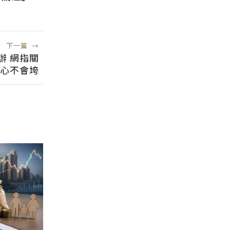
風險低
下一篇
→
辦 網指關
心不會垮