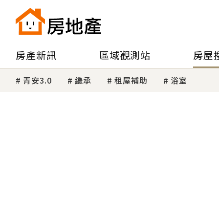
房產新訊
區域觀測站
房屋
青安3.0
繼承
租屋補助
浴室