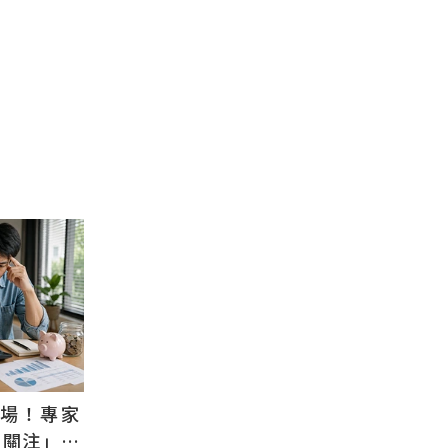
退場！專家
需關注」：