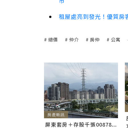
市
租屋處亮到發光！優質房
總價
仲介
房仲
公寓
房產新訊
屏東套房＋存股千張00878...