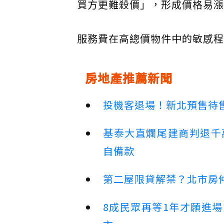
買方更難殺價」，形成價格易漲
服務費在高總價物件中的敏感程
房地產推薦新聞
投機客退場！新北預售待售
基泰大直爛尾建商判退千
自備款
第二屋限貸解禁？北市房
8成民眾再等1年才願進