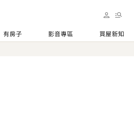
有房子
影音專區
買屋新知