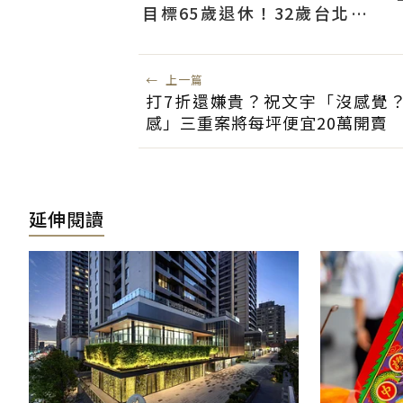
目標65歲退休！32歲台北人
曝：現在已有243張
←
上一篇
打7折還嫌貴？祝文宇「沒感覺
感」三重案將每坪便宜20萬開賣
延伸閱讀