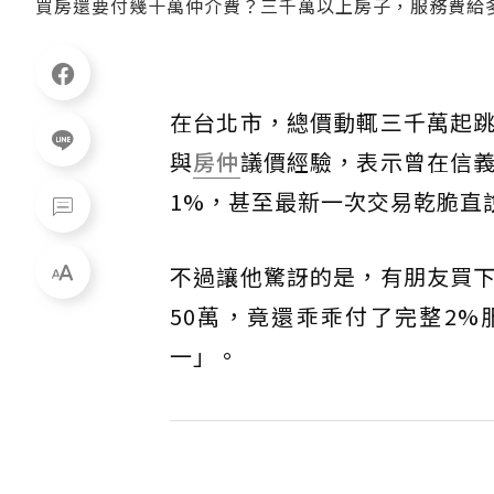
買房還要付幾十萬仲介費？三千萬以上房子，服務費給
在台北市，總價動輒三千萬起
與
房仲
議價經驗，表示曾在信
1%，甚至最新一次交易乾脆直
不過讓他驚訝的是，有朋友買
50萬，竟還乖乖付了完整2
一」。