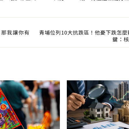
可獲利
科技業支撐整體違約
？那我讓你有
青埔位列10大抗跌區！他憂下跌怎麼
鍵：核