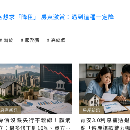
客想求「降租」 房東激賞：遇到這種一定降
斡旋
服務費
高總價
房產新訊
房產新訊
房價沒跌央行不鬆綁！顏炳
青安3.0利息補貼
立：最多修正到10%、買方仍
點「傳產還款能力