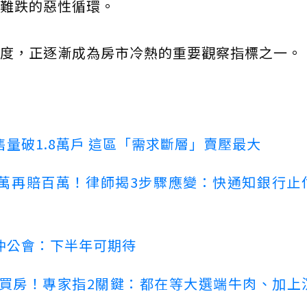
難跌的惡性循環。
度，正逐漸成為房市冷熱的重要觀察指標之一。
量破1.8萬戶 這區「需求斷層」賣壓最大
萬再賠百萬！律師揭3步驟應變：快通知銀行止
仲公會：下半年可期待
場買房！專家指2關鍵：都在等大選端牛肉、加上