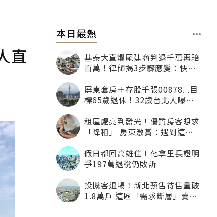
本日最熱
人直
基泰大直爛尾建商判退千萬再賠
百萬！律師揭3步驟應變：快通
知銀行止付搶救自備款
屏東套房＋存股千張00878...目
標65歲退休！32歲台北人曝：
現在已有243張
租屋處亮到發光！優質房客想求
「降租」 房東激賞：遇到這種
一定降
假日都回高雄住！他拿里長證明
爭197萬退稅仍敗訴
投機客退場！新北預售待售量破
1.8萬戶 這區「需求斷層」賣壓
最大