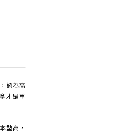
，認為高
實拿才是重
本墊高，