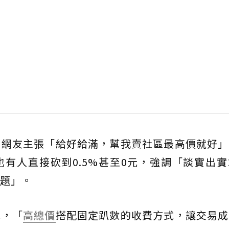
有網友主張「給好給滿，幫我賣社區最高價就好」
也有人直接砍到0.5%甚至0元，強調「談實出
題」。
況，「
高總價
搭配固定趴數的收費方式，讓交易成