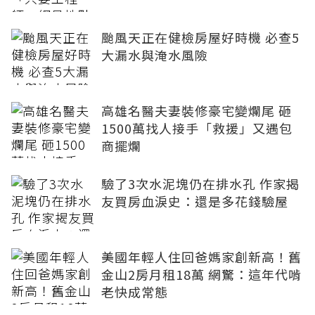
颱風天正在健檢房屋好時機 必查5
大漏水與淹水風險
高雄名醫夫妻裝修豪宅變爛尾 砸
1500萬找人接手「救援」又遇包
商擺爛
驗了3次水泥塊仍在排水孔 作家揭
友買房血淚史：還是多花錢驗屋
美國年輕人住回爸媽家創新高！舊
金山2房月租18萬 網驚：這年代啃
老快成常態