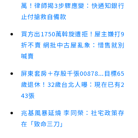
萬！律師揭3步驟應變：快通知銀行
止付搶救自備款
買方出1750萬斡旋遭拒！屋主嫌打9
折不賣 網批中古屋亂象：惜售就別
喊賣
屏東套房＋存股千張00878...目標65
歲退休！32歲台北人曝：現在已有2
43張
兆基風暴延燒 李同榮：社宅政策存
在「致命三刀」