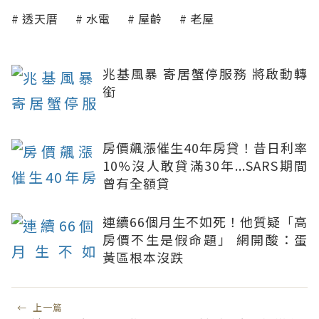
透天厝
水電
屋齡
老屋
兆基風暴 寄居蟹停服務 將啟動轉
銜
房價飆漲催生40年房貸！昔日利率
10%沒人敢貸滿30年...SARS期間
曾有全額貸
連續66個月生不如死！他質疑「高
房價不生是假命題」 網開酸：蛋
黃區根本沒跌
←
上一篇