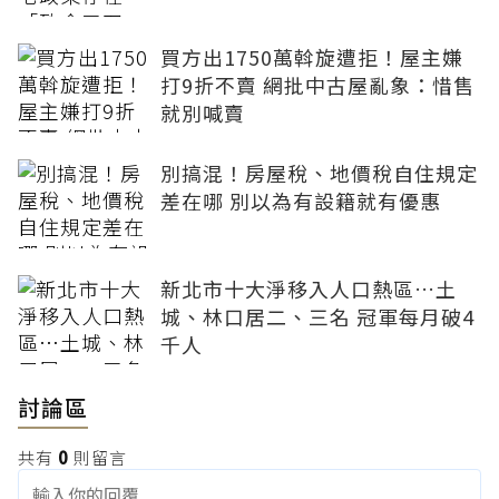
買方出1750萬斡旋遭拒！屋主嫌
打9折不賣 網批中古屋亂象：惜售
就別喊賣
別搞混！房屋稅、地價稅自住規定
差在哪 別以為有設籍就有優惠
新北市十大淨移入人口熱區…土
城、林口居二、三名 冠軍每月破4
千人
討論區
共有
0
則留言