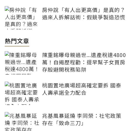
房仲說「有人出更高價」是真的？
過來人拆解話術：假競爭製造恐慌
熱門文章
陳重銘曝母親過世...遺產稅達4800
萬！自揭歷程勸：提早幫子女買房
存股避開稅務陷阱
桃園置地廣場超高確定要拆 國泰
人壽承諾全力配合
兆基風暴延燒 李同榮：社宅政策
存在「致命三刀」