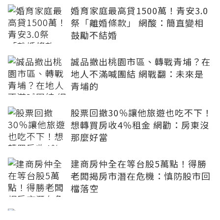
婚育家庭最高貸1500萬！青安3.0
祭「離婚條款」 網酸：簡直變相
鼓勵不結婚
誠品撤出桃園市區、轉戰青埔？在
地人不滿喊團結 網戰翻：未來是
青埔的
股票回撤30％讓他旅遊也吃不下！
想轉買房收4％租金 網勸：房東沒
那麼好當
建商房仲全在等台股5萬點！得勝
老闆揭房市潛在危機：慎防股市回
檔落空
陶朱隱園富豪9.4億現金買下！外