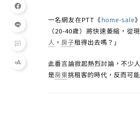
一名網友在PTT《
home-sale
（20-40歲）將快速萎縮，從
人
，
房子
租得出去嗎？」
此番言論掀起熱烈討論，不少
是
房東
挑租客的時代，反而可能