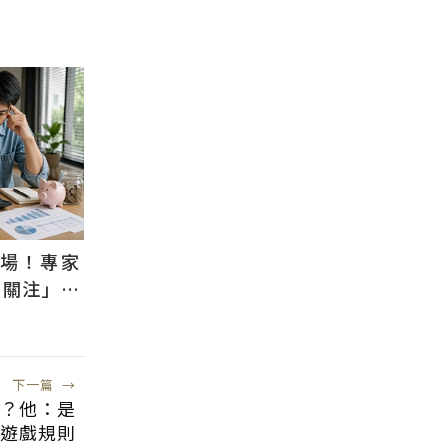
退場！專家
需關注」：
風險低
下一篇
→
傻？他：是
遊戲規則