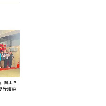
」開工 打
慧綠建築