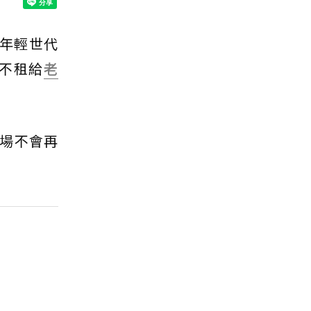
來年輕世代
時不租給
老
場不會再