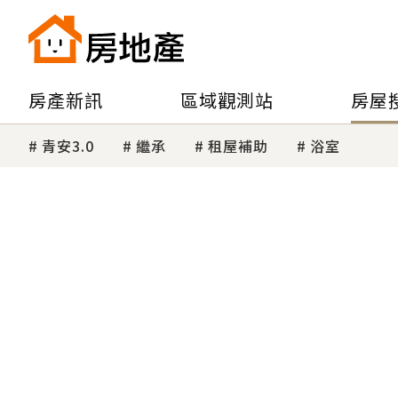
房產新訊
區域觀測站
房屋
青安3.0
繼承
租屋補助
浴室