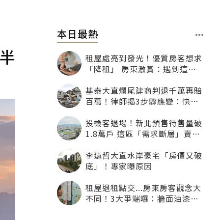
本日最熱
半
租屋處亮到發光！優質房客想求
「降租」 房東激賞：遇到這種
一定降
基泰大直爛尾建商判退千萬再賠
百萬！律師揭3步驟應變：快通
知銀行止付搶救自備款
投機客退場！新北預售待售量破
1.8萬戶 這區「需求斷層」賣壓
最大
李遠哲大直水岸豪宅「房價又破
底」！專家曝原因
租屋退租點交...房東房客觀念大
不同！3大爭端曝：牆面油漆、
沙發賠償最常鬧翻