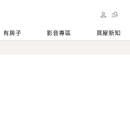
有房子
影音專區
買屋新知