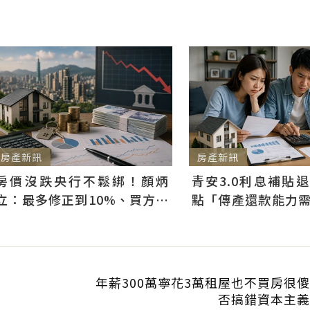
房產新訊
房產新訊
房價沒跌央行不鬆綁！顏炳
青安3.0利息補貼
立：最多修正到10%、買方仍
點「傳產還款能力
可獲利
科技業支撐整體違約
年薪300萬寧花3萬租屋也不買房很
否搞錯資本主義