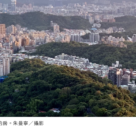
的房。朱曼寧／攝影