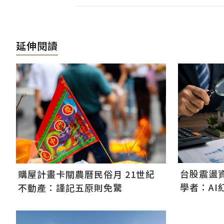
延伸閱讀
台股震盪
購屋計畫卡關農曆民俗月 21世紀
學者：A
不動產：謹記五原則免驚
股市