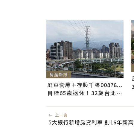
房產新訊
屏東套房＋存股千張00878...
目標65歲退休！32歲台北人
曝：現在已有243張
←
上一篇
5大銀行新增房貸利率 創16年新高