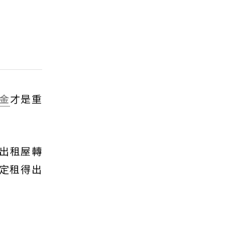
金
才是重
出租屋轉
定租得出