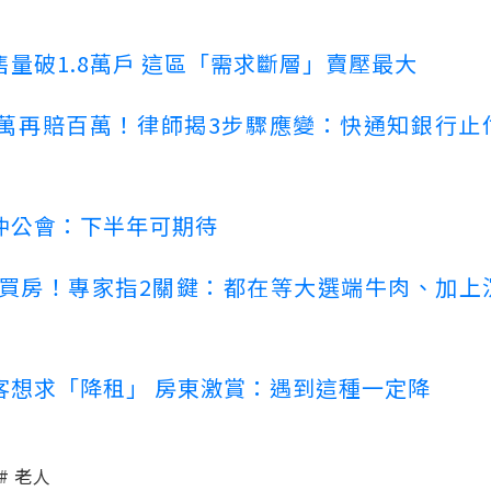
量破1.8萬戶 這區「需求斷層」賣壓最大
萬再賠百萬！律師揭3步驟應變：快通知銀行止
仲公會：下半年可期待
場買房！專家指2關鍵：都在等大選端牛肉、加上
客想求「降租」 房東激賞：遇到這種一定降
老人