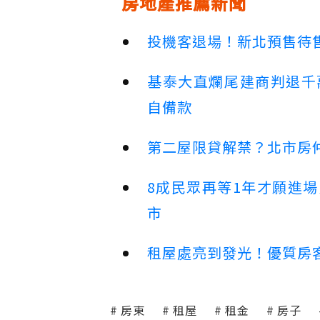
房地產推薦新聞
投機客退場！新北預售待售
基泰大直爛尾建商判退千
自備款
第二屋限貸解禁？北市房
8成民眾再等1年才願進
市
租屋處亮到發光！優質房
房東
租屋
租金
房子