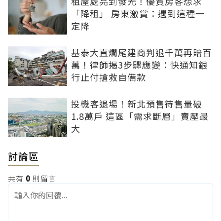
租屋處亮到發光！優質房客想求
「降租」 房東激賞：遇到這種一
定降
基泰大直爛尾建商判退千萬再賠百
萬！律師揭3步驟應變：快通知銀
行止付搶救自備款
投機客退場！新北預售待售量破
1.8萬戶 這區「需求斷層」賣壓最
大
討論區
共有
0
則留言