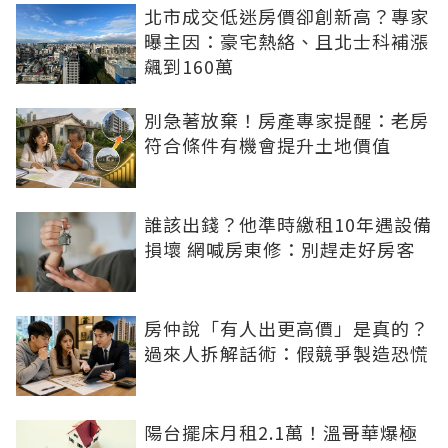
北市成交低迷房價卻創新高？專家
曝主因：豪宅熱絡、且北士科補漲
飆到160萬
別急著放棄！房產專家提醒：老房
符合條件有機會提升土地價值
誰該出錢？他準時繳租10年遇設備
損壞 網喊房東修：別趕走好房客
房仲說「有人出更高價」是真的？
過來人拆解話術：假競爭製造恐慌
陽台擺床月租2.1萬！溫哥華爆極