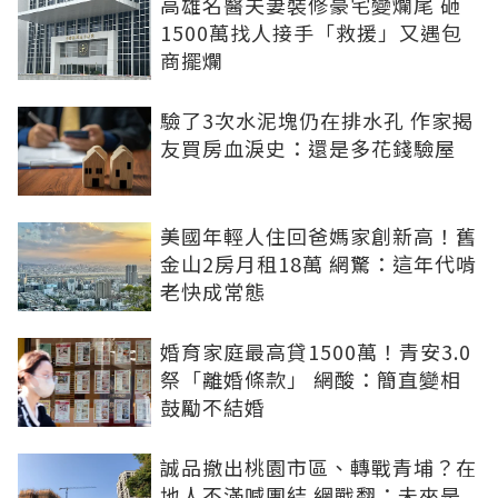
高雄名醫夫妻裝修豪宅變爛尾 砸
1500萬找人接手「救援」又遇包
商擺爛
驗了3次水泥塊仍在排水孔 作家揭
友買房血淚史：還是多花錢驗屋
美國年輕人住回爸媽家創新高！舊
金山2房月租18萬 網驚：這年代啃
老快成常態
婚育家庭最高貸1500萬！青安3.0
祭「離婚條款」 網酸：簡直變相
鼓勵不結婚
誠品撤出桃園市區、轉戰青埔？在
地人不滿喊團結 網戰翻：未來是