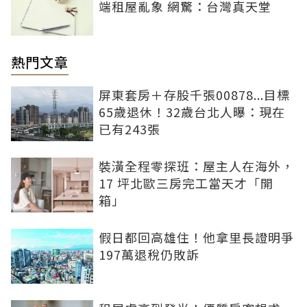
端租屋亂象 網驚：台灣真天堂
熱門文章
屏東套房＋存股千張00878...目標
65歲退休！32歲台北人曝：現在
已有243張
裝潢全程零探班：屋主人在海外，
17 坪北歐三房完工當天才「開
箱」
假日都回高雄住！他拿里長證明爭
197萬退稅仍敗訴