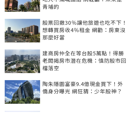
青埔的
股票回撤30％讓他旅遊也吃不下！
想轉買房收4％租金 網勸：房東沒
那麼好當
建商房仲全在等台股5萬點！得勝
老闆揭房市潛在危機：慎防股市回
檔落空
陶朱隱園富豪9.4億現金買下！外
僑身分曝光 網狂猜：少年股神？
樹林哪值得住、適合投資？網研究
一年排出前三名：北大特區勝出