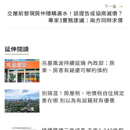
下一篇
→
交屋前發現房仲隱瞞漏水！該提告或協商減價？
專家3實務建議：兩方同時求償
延伸閱讀
兆基風波持續延燒 內政部：房
東、房客有疑慮可解約換約
別搞混！房屋稅、地價稅自住規定
差在哪 別以為有設籍就有優惠