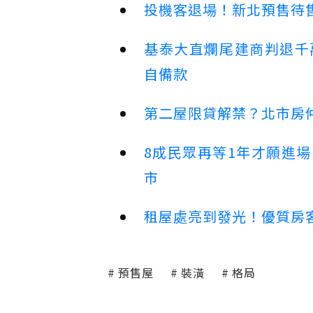
投機客退場！新北預售待售
基泰大直爛尾建商判退千
自備款
第二屋限貸解禁？北市房
8成民眾再等1年才願進
市
租屋處亮到發光！優質房
預售屋
裝潢
格局