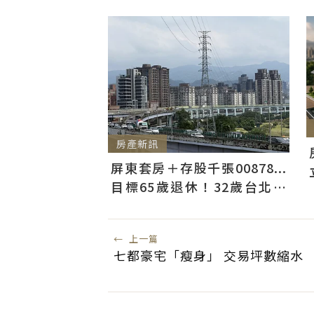
房產新訊
屏東套房＋存股千張00878...
目標65歲退休！32歲台北人
曝：現在已有243張
←
上一篇
七都豪宅「瘦身」 交易坪數縮水