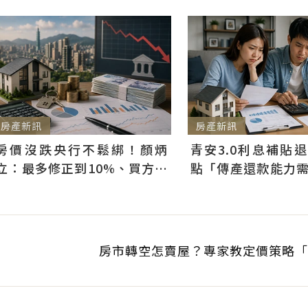
房產新訊
房產新訊
房價沒跌央行不鬆綁！顏炳
青安3.0利息補貼
立：最多修正到10%、買方仍
點「傳產還款能力
可獲利
科技業支撐整體違約
房市轉空怎賣屋？專家教定價策略「