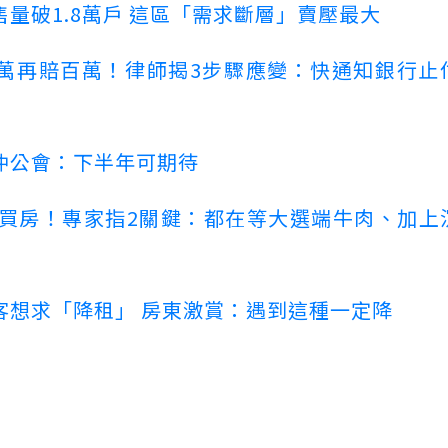
量破1.8萬戶 這區「需求斷層」賣壓最大
萬再賠百萬！律師揭3步驟應變：快通知銀行止
仲公會：下半年可期待
場買房！專家指2關鍵：都在等大選端牛肉、加上
客想求「降租」 房東激賞：遇到這種一定降