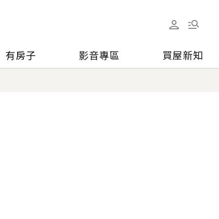
有房子
影音專區
買屋新知