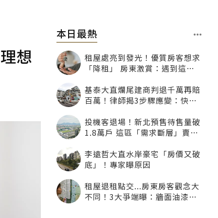
本日最熱
：理想
租屋處亮到發光！優質房客想求
「降租」 房東激賞：遇到這種
一定降
基泰大直爛尾建商判退千萬再賠
百萬！律師揭3步驟應變：快通
知銀行止付搶救自備款
投機客退場！新北預售待售量破
1.8萬戶 這區「需求斷層」賣壓
最大
李遠哲大直水岸豪宅「房價又破
底」！專家曝原因
租屋退租點交...房東房客觀念大
不同！3大爭端曝：牆面油漆、
沙發賠償最常鬧翻