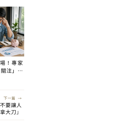
退場！專家
需關注」：
風險低
下一篇
→
不要讓人
拿大刀」