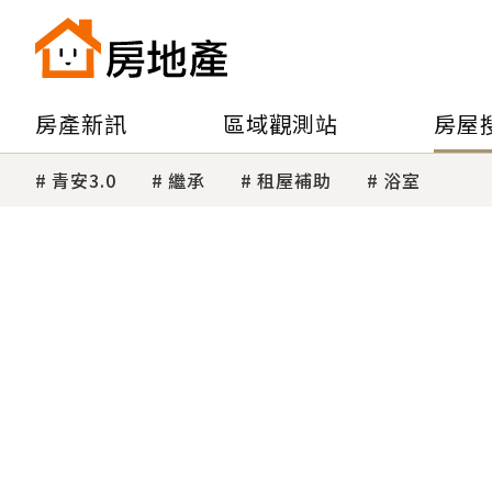
房產新訊
區域觀測站
房屋
青安3.0
繼承
租屋補助
浴室