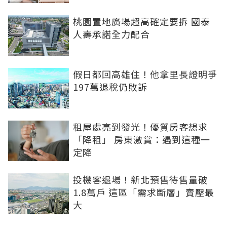
桃園置地廣場超高確定要拆 國泰
人壽承諾全力配合
假日都回高雄住！他拿里長證明爭
197萬退稅仍敗訴
租屋處亮到發光！優質房客想求
「降租」 房東激賞：遇到這種一
定降
投機客退場！新北預售待售量破
1.8萬戶 這區「需求斷層」賣壓最
大