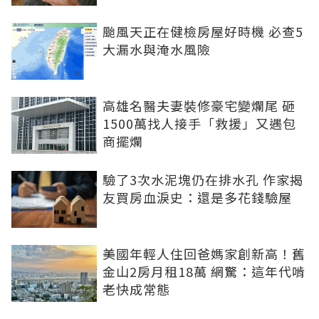
颱風天正在健檢房屋好時機 必查5
大漏水與淹水風險
高雄名醫夫妻裝修豪宅變爛尾 砸
1500萬找人接手「救援」又遇包
商擺爛
驗了3次水泥塊仍在排水孔 作家揭
友買房血淚史：還是多花錢驗屋
美國年輕人住回爸媽家創新高！舊
金山2房月租18萬 網驚：這年代啃
老快成常態