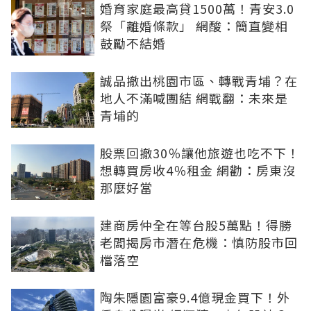
婚育家庭最高貸1500萬！青安3.0
祭「離婚條款」 網酸：簡直變相
鼓勵不結婚
誠品撤出桃園市區、轉戰青埔？在
地人不滿喊團結 網戰翻：未來是
青埔的
股票回撤30％讓他旅遊也吃不下！
想轉買房收4％租金 網勸：房東沒
那麼好當
建商房仲全在等台股5萬點！得勝
老闆揭房市潛在危機：慎防股市回
檔落空
陶朱隱園富豪9.4億現金買下！外