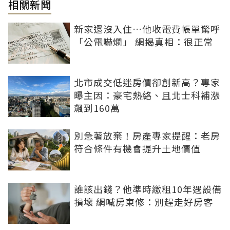
相關新聞
新家還沒入住…他收電費帳單驚呼
「公電嚇爛」 網揭真相：很正常
北市成交低迷房價卻創新高？專家
曝主因：豪宅熱絡、且北士科補漲
飆到160萬
別急著放棄！房產專家提醒：老房
符合條件有機會提升土地價值
誰該出錢？他準時繳租10年遇設備
損壞 網喊房東修：別趕走好房客