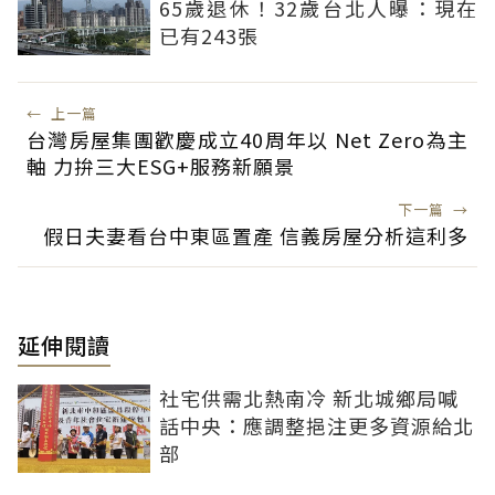
65歲退休！32歲台北人曝：現在
已有243張
←
上一篇
台灣房屋集團歡慶成立40周年以 Net Zero為主
軸 力拚三大ESG+服務新願景
下一篇
→
假日夫妻看台中東區置產 信義房屋分析這利多
延伸閱讀
社宅供需北熱南冷 新北城鄉局喊
話中央：應調整挹注更多資源給北
部