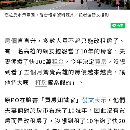
高雄房市示意圖。聯合報系資料照片／記者游智文攝影
房價
直直升，多數人買不起只能改租房子。
有一名高雄的網友抱怨當了10年的房客，夫
妻倆繳了快200萬
租金
，今年決定
買房
，沒想
到看了五個月驚覺高雄的房價越來越貴，讓
他們大嘆「
打房
攏系假的」。
原PO在臉書「買房知識家」
發文表示
，他們
夫妻倆對於房市看跌了10幾年，因此沒有買
房而是改租房子，沒想到租了10年繳了快20