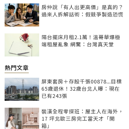
房仲說「有人出更高價」是真的？
過來人拆解話術：假競爭製造恐慌
陽台擺床月租2.1萬！溫哥華爆極
端租屋亂象 網驚：台灣真天堂
熱門文章
屏東套房＋存股千張00878...目標
65歲退休！32歲台北人曝：現在
已有243張
裝潢全程零探班：屋主人在海外，
17 坪北歐三房完工當天才「開
箱」