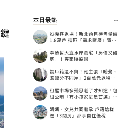
本日最熱
關鍵
投機客退場！新北預售待售量破
1.8萬戶 這區「需求斷層」賣壓
最大
李遠哲大直水岸豪宅「房價又破
底」！專家曝原因
設戶籍還不夠！他主張「睡覺、
煮飯分不同屋」2百萬元退稅照
樣沒了
租屋市場多殘忍老了才知道！包
租公曝「有小孩家庭是首選」：
寧可不租老人也別自找麻煩
媽媽、女兒共同繼承 戶籍這樣
遷「3間房」都享自住優稅