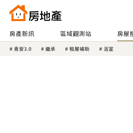
房產新訊
區域觀測站
房屋
青安3.0
繼承
租屋補助
浴室