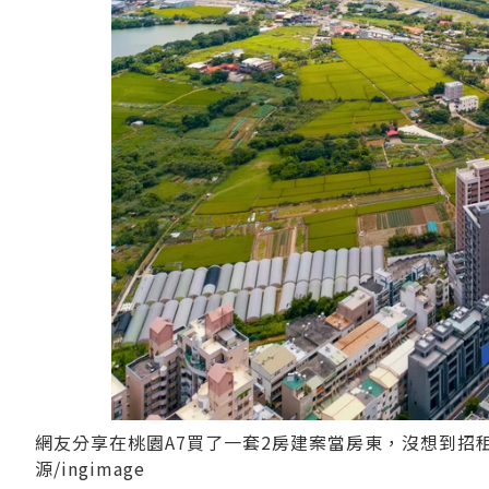
網友分享在桃園A7買了一套2房建案當房東，沒想到招
源/ingimage