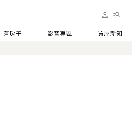
有房子
影音專區
買屋新知