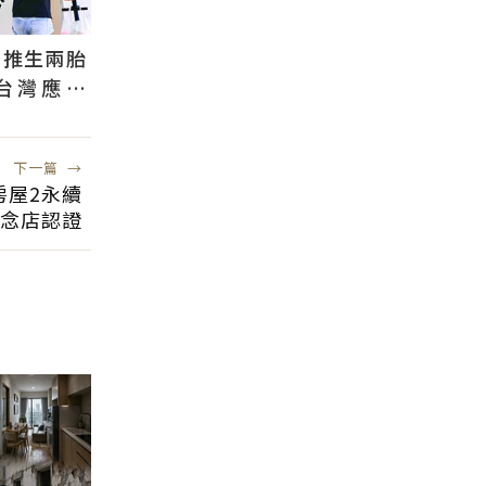
國推生兩胎
台灣應學
根本沒用
下一篇
→
房屋2永續
概念店認證