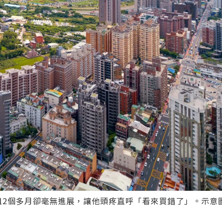
租2個多月卻毫無進展，讓他頭疼直呼「看來買錯了」。示意