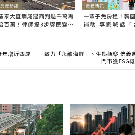
房產新訊
房產新訊
基泰大直爛尾建商判退千萬再
一輩子免房租！韓
賠百萬！律師揭3步驟應變：
補助 專家喊話「
快通知銀行止付搶救自備款
習」：社宅僅打8折
量年增近四成
致力「永續海鮮」、生態觀察 信義
門市獲ESG