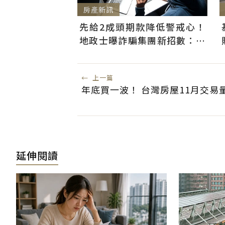
房產新訊
先給2成頭期款降低警戒心！
地政士曝詐騙集團新招數：偷
辦抵押房屋恐難救
←
上一篇
年底買一波！ 台灣房屋11月交易
延伸閱讀