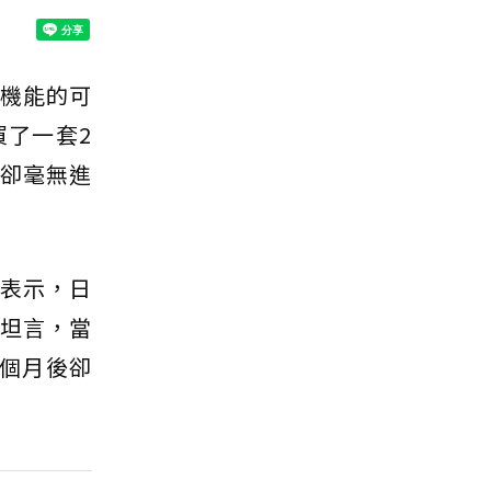
機能的可
買了一套2
月卻毫無進
O表示，日
O坦言，當
2個月後卻