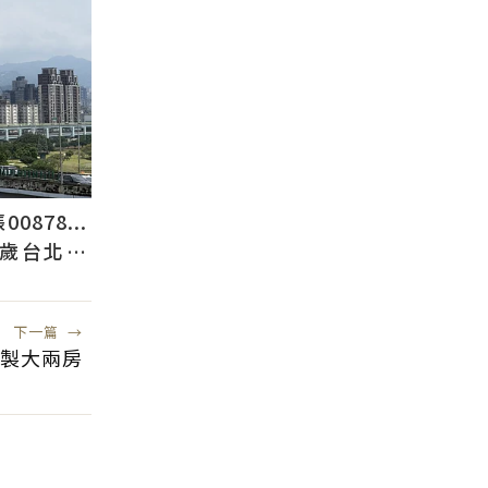
878...
2歲台北人
下一篇
→
訂製大兩房