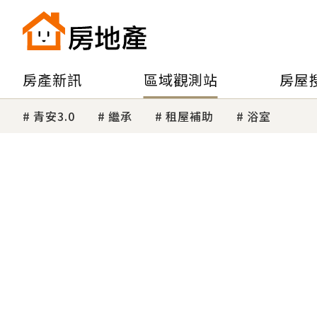
房產新訊
區域觀測站
房屋
青安3.0
繼承
租屋補助
浴室