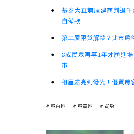
基泰大直爛尾建商判退千
自備款
第二屋限貸解禁？北市房
8成民眾再等1年才願進
市
租屋處亮到發光！優質房
蛋白區
蛋黃區
買房