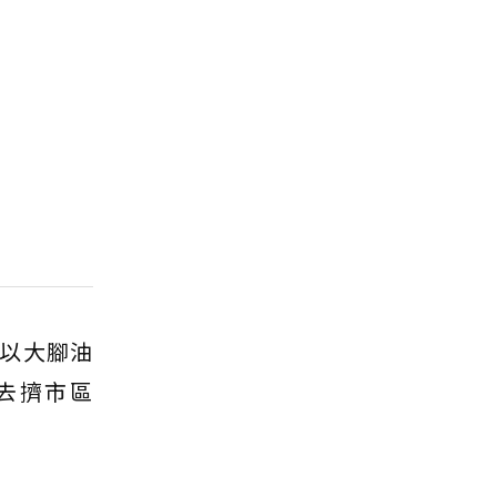
以大腳油
去擠市區