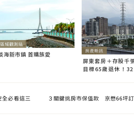
區域觀測站
房產新訊
淡海新市鎮 首購族愛
屏東套房＋存股千張00
目標65歲退休！3
曝：現在已有243張
安全必看這三
３關鍵挑房市保值款 京懋66坪