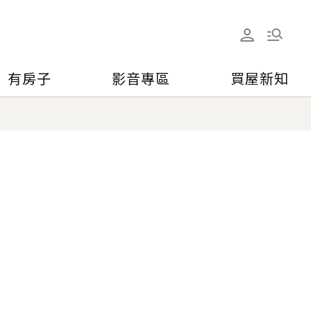
有房子
影音專區
買屋新知