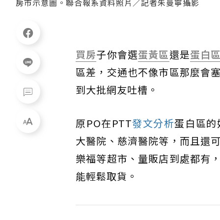
房市示意圖。聯合報系資料照片／記者朱曼寧攝影
買房
子你會選
蛋黃區
還是
蛋白
區差，交通也不像市區那麼會
到大批網友吐槽。
原PO在PTT
發文分析
蛋白區的
大醫院、慈濟醫院等，而且還
樂福等超市、量販店到處都有
能輕鬆取貨。