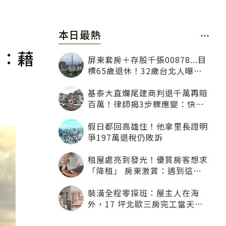
本日最熱
槽：藉
屏東套房＋存股千張00878...目
標65歲退休！32歲台北人曝：
現在已有243張
基泰大直爛尾建商判退千萬再賠
百萬！律師揭3步驟應變：快通
知銀行止付搶救自備款
假日都回高雄住！他拿里長證明
爭197萬退稅仍敗訴
租屋處亮到發光！優質房客想求
「降租」 房東激賞：遇到這種
一定降
裝潢全程零探班：屋主人在海
外，17 坪北歐三房完工當天才
「開箱」