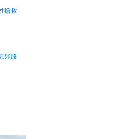
付搶救
沉迷股