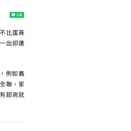
不比蛋黃
一出卻遭
，例如義
全聯、家
有超商就