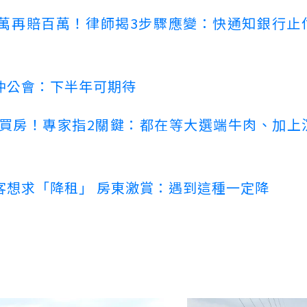
萬再賠百萬！律師揭3步驟應變：快通知銀行止
仲公會：下半年可期待
場買房！專家指2關鍵：都在等大選端牛肉、加上
客想求「降租」 房東激賞：遇到這種一定降