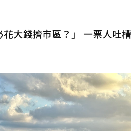
必花大錢擠市區？」 一票人吐