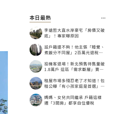
本日最熱
李遠哲大直水岸豪宅「房價又破
底」！專家曝原因
設戶籍還不夠！他主張「睡覺、
煮飯分不同屋」2百萬元退稅照
樣沒了
投機客退場！新北預售待售量破
1.8萬戶 這區「需求斷層」賣壓
最大
租屋市場多殘忍老了才知道！包
租公曝「有小孩家庭是首選」：
寧可不租老人也別自找麻煩
媽媽、女兒共同繼承 戶籍這樣
遷「3間房」都享自住優稅