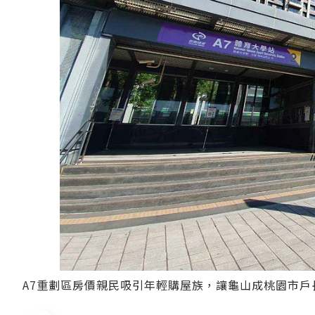
A7重劃區房價親民吸引年輕購屋族，讓龜山成桃園市