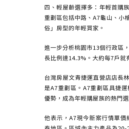
四、輕屋齡選擇多：年輕首購
重劃區包括中路、A7龜山、小
俗」房型的年輕買家。
進一步分析桃園市13個行政區，
長比例達14.3%。大約每7戶
台灣房屋文青捷運直營店店長
是A7重劃區。A7重劃區具捷
優勢，成為年輕購屋族的熱門選
他表示，A7現今新案行情單價約
泰地區。區域內主力產品為20-25