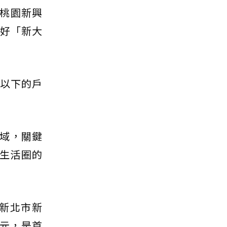
桃園新興
偏好「新大
歲以下的戶
域，關鍵
口生活圈的
的新北市新
萬元，是首