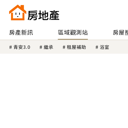
房產新訊
區域觀測站
房屋
青安3.0
繼承
租屋補助
浴室