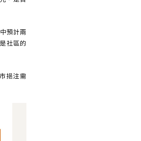
國中預計兩
是社區的
市挹注需