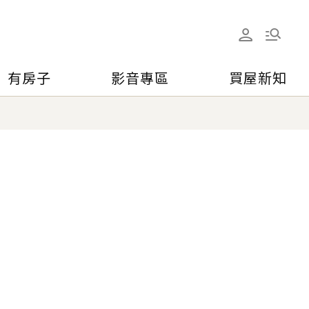
有房子
影音專區
買屋新知