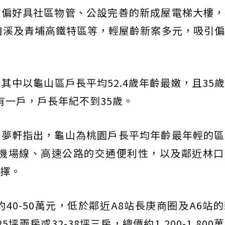
族偏好具社區物管、公設完善的新成屋電梯大樓，
檜溪及青埔高鐵特區等，輕屋齡新案多元，吸引
其中以龜山區戶長平均52.4歲年齡最嫩，且35
就有一戶，戶長年紀不到35歲。
林夢軒指出，龜山為桃園戶長平均年齡最年輕的區
運機場線、高速公路的交通便利性，以及鄰近林
擇。
40-50萬元，低於鄰近A8站長庚商圈及A6站
坪兩房或32-38坪三房，總價約1,200-1,800