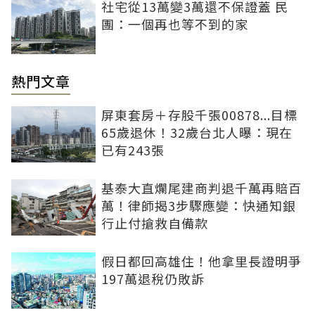
社宅從13萬變3萬還不保證蓋 民
團：一個再也等不到的家
熱門文章
屏東套房＋存股千張00878...目標
65歲退休！32歲台北人曝：現在
已有243張
基泰大直爛尾建商判退千萬再賠百
萬！律師揭3步驟應變：快通知銀
行止付搶救自備款
假日都回高雄住！他拿里長證明爭
197萬退稅仍敗訴