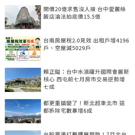
開價20億求售沒人接 台中愛麗絲
飯店淪法拍底價15.5億
台南房屋稅2.0見效 出租戶增4196
戶、空屋減5029戶
賴正鎰：台中水湳躍升國際會展新
核心 西屯前七月房市交易逆勢增
七成
都更重鎮變了！新北超車北市 這
都拆除宅數暴增6成
台股震盪打擊購屋興致！7月北台