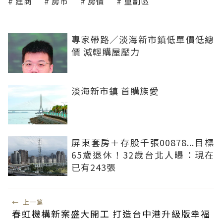
建商
房市
房價
重劃區
專家帶路／淡海新市鎮低單價低總
價 減輕購屋壓力
淡海新市鎮 首購族愛
屏東套房＋存股千張00878...目標
65歲退休！32歲台北人曝：現在
已有243張
←
上一篇
春虹機構新案盛大開工 打造台中港升級版幸福