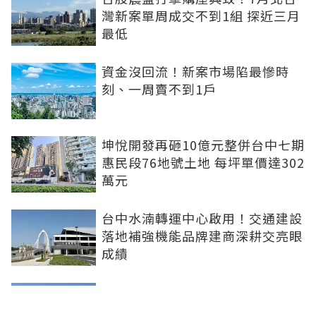
灣新案單周成交不到1組 探近三月
最低
資金沒回流！新案市場陷最慘時
刻、一周賣不到1戶
坤悅開發再砸10億元整併台中七期
惠民段76地號土地 每坪單價達302
萬元
台中水湳轉運中心啟用！交通建設
落地補強機能品牌建商深耕交亮眼
成績
台北市平面車位連10年狂漲！大安
區332萬創新高 專家：有車位是奢