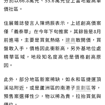
分別以66.8萬元、55.6萬元登上當地最高單
價社區。
住展雜誌發言人陳炳辰表示，上述創高價案
僅「義泰華」在今年下旬推案，其餘皆是8月
前進場，主要是買氣熱絡，
建商
敢開價，買
盤敢入手，價格因此衝新高，另外基地位處
精華區域，地段知名度高也是價格創高原
因。
此外，部分地區新案稀缺，如永和區捷運頂
溪站附近，或是蘆洲區的南港子
重劃區
等，
預售案選擇性少，物以稀為貴，拉抬買氣與
價位。