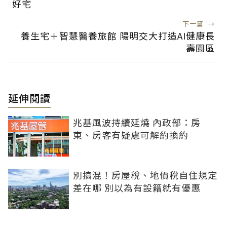
好宅
下一篇
→
養生宅＋智慧醫養旅館 陽明交大打造AI健康長
壽園區
延伸閱讀
兆基風波持續延燒 內政部：房
東、房客有疑慮可解約換約
別搞混！房屋稅、地價稅自住規定
差在哪 別以為有設籍就有優惠