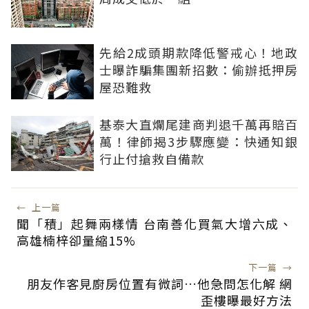
先給2成頭期款降低警戒心！地政
士曝詐騙集團新招數：偷辦抵押房
屋恐難救
基泰大直爛尾建商判退千萬再賠百
萬！律師揭3步驟應變：快通知銀
行止付搶救自備款
←
上一篇
聞「積」起舞兩樣情 台南善化買氣大增六成、
高雄楠梓卻量縮15%
下一篇
→
朋友作客見廚房位置有微詞…他急問怎化解 網
歪樓曝最好方法