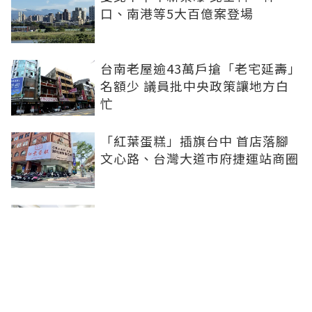
口、南港等5大百億案登場
台南老屋逾43萬戶搶「老宅延壽」
名額少 議員批中央政策讓地方白
忙
「紅葉蛋糕」插旗台中 首店落腳
文心路、台灣大道市府捷運站商圈
新北、南投、台南及高雄6中央社
宅招租 14日起申請、明年3月入住
台中單元二「垂直森林聚落」翻轉
豪宅版圖 預售均價站穩8字頭