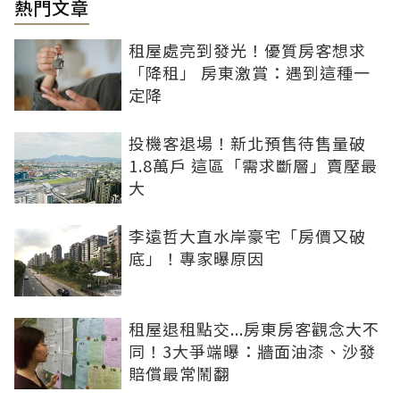
熱門文章
租屋處亮到發光！優質房客想求
「降租」 房東激賞：遇到這種一
定降
投機客退場！新北預售待售量破
1.8萬戶 這區「需求斷層」賣壓最
大
李遠哲大直水岸豪宅「房價又破
底」！專家曝原因
租屋退租點交...房東房客觀念大不
同！3大爭端曝：牆面油漆、沙發
賠償最常鬧翻