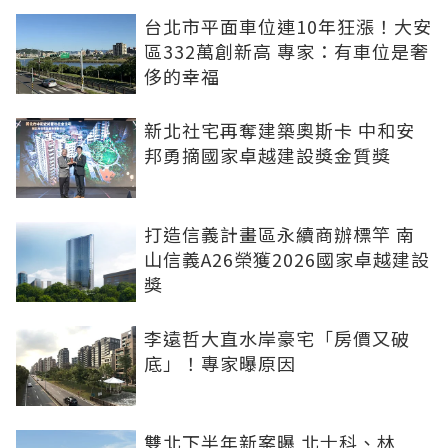
台北市平面車位連10年狂漲！大安
區332萬創新高 專家：有車位是奢
侈的幸福
新北社宅再奪建築奧斯卡 中和安
邦勇摘國家卓越建設獎金質獎
打造信義計畫區永續商辦標竿 南
山信義A26榮獲2026國家卓越建設
獎
李遠哲大直水岸豪宅「房價又破
底」！專家曝原因
雙北下半年新案曝 北士科、林