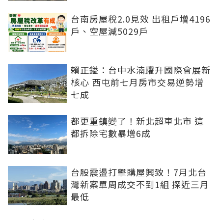
台南房屋稅2.0見效 出租戶增4196
戶、空屋減5029戶
賴正鎰：台中水湳躍升國際會展新
核心 西屯前七月房市交易逆勢增
七成
都更重鎮變了！新北超車北市 這
都拆除宅數暴增6成
台股震盪打擊購屋興致！7月北台
灣新案單周成交不到1組 探近三月
最低