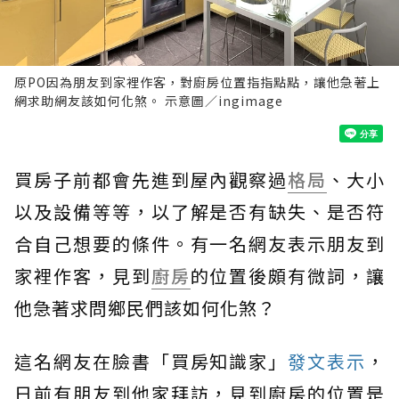
原PO因為朋友到家裡作客，對廚房位置指指點點，讓他急著上
網求助網友該如何化煞。 示意圖／ingimage
買房子前都會先進到屋內觀察過
格局
、大小
以及設備等等，以了解是否有缺失、是否符
合自己想要的條件。有一名網友表示朋友到
家裡作客，見到
廚房
的位置後頗有微詞，讓
他急著求問鄉民們該如何化煞？
這名網友在臉書「買房知識家」
發文表示
，
日前有朋友到他家拜訪，見到廚房的位置是