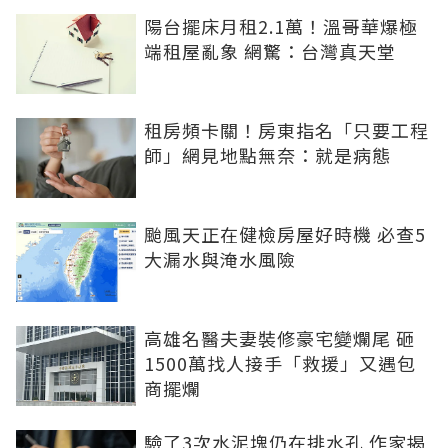
陽台擺床月租2.1萬！溫哥華爆極
端租屋亂象 網驚：台灣真天堂
租房頻卡關！房東指名「只要工程
師」網見地點無奈：就是病態
颱風天正在健檢房屋好時機 必查5
大漏水與淹水風險
高雄名醫夫妻裝修豪宅變爛尾 砸
1500萬找人接手「救援」又遇包
商擺爛
驗了3次水泥塊仍在排水孔 作家揭