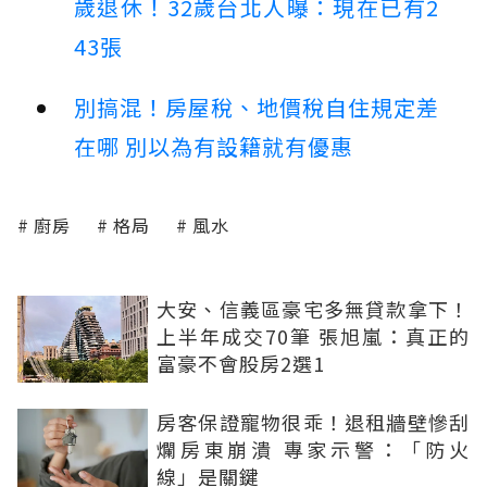
歲退休！32歲台北人曝：現在已有2
43張
別搞混！房屋稅、地價稅自住規定差
在哪 別以為有設籍就有優惠
廚房
格局
風水
大安、信義區豪宅多無貸款拿下！
上半年成交70筆 張旭嵐：真正的
富豪不會股房2選1
房客保證寵物很乖！退租牆壁慘刮
爛房東崩潰 專家示警：「防火
線」是關鍵