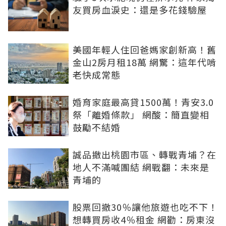
友買房血淚史：還是多花錢驗屋
美國年輕人住回爸媽家創新高！舊
金山2房月租18萬 網驚：這年代啃
老快成常態
婚育家庭最高貸1500萬！青安3.0
祭「離婚條款」 網酸：簡直變相
鼓勵不結婚
誠品撤出桃園市區、轉戰青埔？在
地人不滿喊團結 網戰翻：未來是
青埔的
股票回撤30％讓他旅遊也吃不下！
想轉買房收4％租金 網勸：房東沒