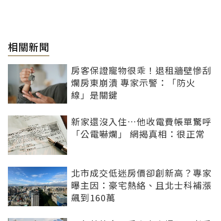
相關新聞
房客保證寵物很乖！退租牆壁慘刮
爛房東崩潰 專家示警：「防火
線」是關鍵
新家還沒入住…他收電費帳單驚呼
「公電嚇爛」 網揭真相：很正常
北市成交低迷房價卻創新高？專家
曝主因：豪宅熱絡、且北士科補漲
飆到160萬