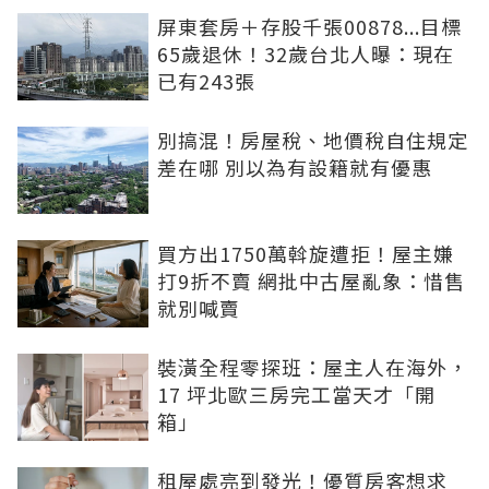
屏東套房＋存股千張00878...目標
65歲退休！32歲台北人曝：現在
已有243張
別搞混！房屋稅、地價稅自住規定
差在哪 別以為有設籍就有優惠
買方出1750萬斡旋遭拒！屋主嫌
打9折不賣 網批中古屋亂象：惜售
就別喊賣
裝潢全程零探班：屋主人在海外，
17 坪北歐三房完工當天才「開
箱」
租屋處亮到發光！優質房客想求