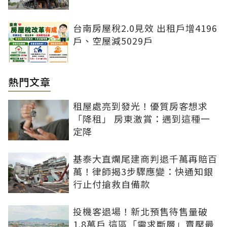
台南房屋稅2.0見效 出租戶增4196
戶、空屋減5029戶
熱門文章
租屋處亮到發光！優質房客想求
「降租」 房東激賞：遇到這種一
定降
基泰大直爛尾建商判退千萬再賠百
萬！律師揭3步驟應變：快通知銀
行止付搶救自備款
投機客退場！新北預售待售量破
1.8萬戶 這區「需求斷層」賣壓最