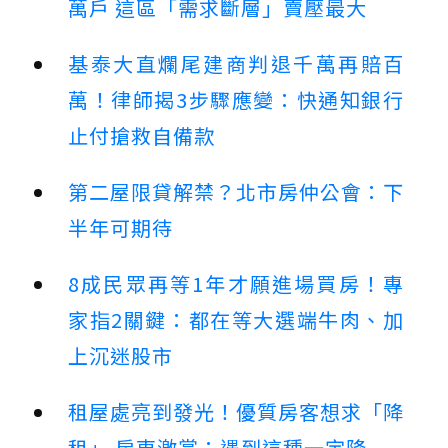
萬戶 這區「需求斷層」賣壓最大
基泰大直爛尾建商判退千萬再賠百
萬！律師揭3步驟應變：快通知銀行
止付搶救自備款
第二屋限貸解禁？北市房仲公會：下
半年可期待
8成民眾再等1年才願進場買房！專
家指2關鍵：都在等大選端牛肉、加
上沉迷股市
租屋處亮到發光！優質房客想求「降
租」 房東激賞：遇到這種一定降