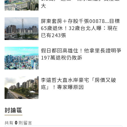
大
屏東套房＋存股千張00878...目標
65歲退休！32歲台北人曝：現在
已有243張
假日都回高雄住！他拿里長證明爭
197萬退稅仍敗訴
李遠哲大直水岸豪宅「房價又破
底」！專家曝原因
討論區
共有
0
則留言