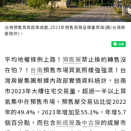
台南預售買氣超車成屋,2023年預售表現呈價量齊揚(圖/台灣房
屋提供)。
平均地權條例上路！
預售屋
禁止換約轉售沒
在怕？！
台南
預售市場買氣照樣強強滾！台
灣房屋集團根據內政部實價資料統計，台南
市2023年大樓住宅交易量，超過一半以上買
氣集中在預售市場，預售屋交易佔比從2022
年的49.4%，2023年增加至55.1%，年增5.7
個百分點，而包含
新成屋
及
中古屋
的成屋市