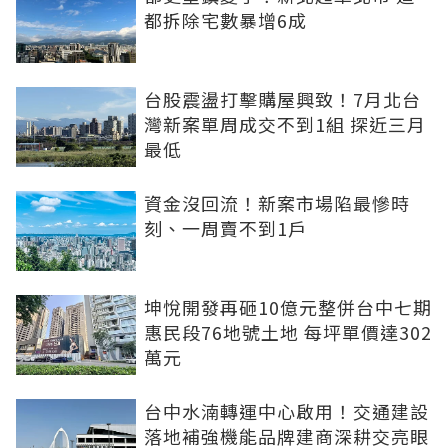
都拆除宅數暴增6成
台股震盪打擊購屋興致！7月北台
灣新案單周成交不到1組 探近三月
最低
資金沒回流！新案市場陷最慘時
刻、一周賣不到1戶
坤悅開發再砸10億元整併台中七期
惠民段76地號土地 每坪單價達302
萬元
台中水湳轉運中心啟用！交通建設
落地補強機能品牌建商深耕交亮眼