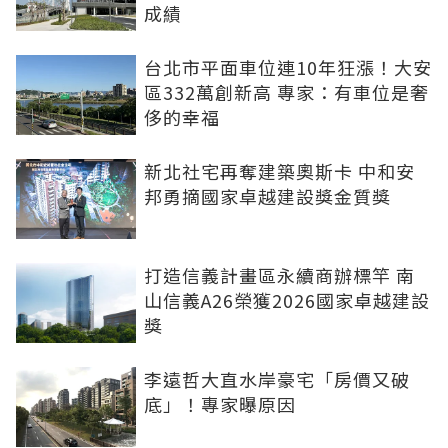
成績
台北市平面車位連10年狂漲！大安
區332萬創新高 專家：有車位是奢
侈的幸福
新北社宅再奪建築奧斯卡 中和安
邦勇摘國家卓越建設獎金質獎
打造信義計畫區永續商辦標竿 南
山信義A26榮獲2026國家卓越建設
獎
李遠哲大直水岸豪宅「房價又破
底」！專家曝原因