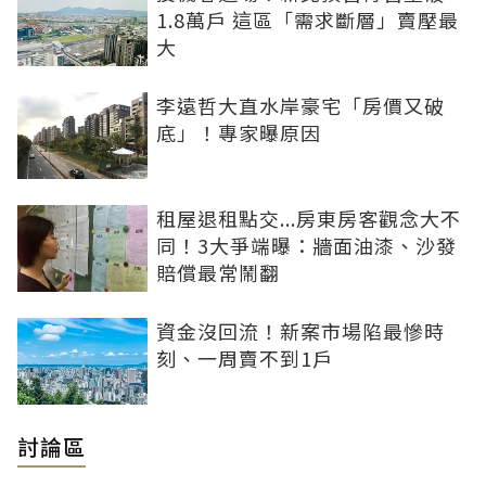
1.8萬戶 這區「需求斷層」賣壓最
大
李遠哲大直水岸豪宅「房價又破
底」！專家曝原因
租屋退租點交...房東房客觀念大不
同！3大爭端曝：牆面油漆、沙發
賠償最常鬧翻
資金沒回流！新案市場陷最慘時
刻、一周賣不到1戶
討論區