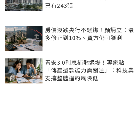
已有243張
房價沒跌央行不鬆綁！顏炳立：最
多修正到10%、買方仍可獲利
青安3.0利息補貼退場！專家點
「傳產還款能力需關注」：科技業
支撐整體違約風險低