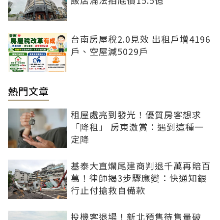
飯店淪法拍底價15.5億
台南房屋稅2.0見效 出租戶增4196
戶、空屋減5029戶
熱門文章
租屋處亮到發光！優質房客想求
「降租」 房東激賞：遇到這種一
定降
基泰大直爛尾建商判退千萬再賠百
萬！律師揭3步驟應變：快通知銀
行止付搶救自備款
投機客退場！新北預售待售量破