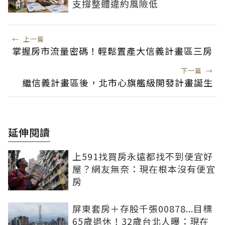
支撐整體違約風險低
←
上一篇
掌握房市流量密碼！輕鬆置產大信義計畫區三房
下一篇
→
繼信義計畫區後，北市心旗艦級開發計畫誕生
延伸閱讀
上591找買房永遠都找不到便宜好
屋？網友無奈：現在根本沒有便宜
房
屏東套房＋存股千張00878...目標
65歲退休！32歲台北人曝：現在