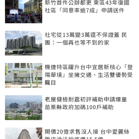
新竹首件公辦都更 東區43年復國
社區「同意率逾7成」申請送件
社宅從13萬變3萬還不保證蓋 民
團：一個再也等不到的家
機捷特區躍升台中宜居新核心「登
陽華境」坐擁交通、生活雙優勢受
矚目
老屋健檢耐震初評補助申請爆量
苗栗縣政府加碼100戶補助
開價20億求售沒人接 台中愛麗絲