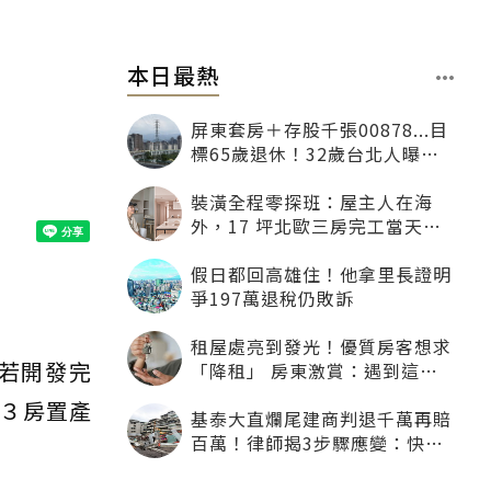
本日最熱
屏東套房＋存股千張00878...目
標65歲退休！32歲台北人曝：
現在已有243張
裝潢全程零探班：屋主人在海
外，17 坪北歐三房完工當天才
「開箱」
假日都回高雄住！他拿里長證明
爭197萬退稅仍敗訴
租屋處亮到發光！優質房客想求
若開發完
「降租」 房東激賞：遇到這種
一定降
３房置產
基泰大直爛尾建商判退千萬再賠
百萬！律師揭3步驟應變：快通
知銀行止付搶救自備款