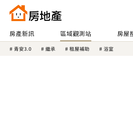
房產新訊
區域觀測站
房屋
青安3.0
繼承
租屋補助
浴室