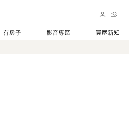
有房子
影音專區
買屋新知