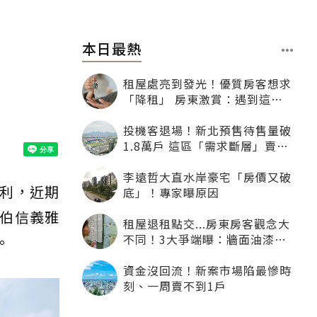
本日最熱
租屋處亮到發光！優質房客想求
「降租」 房東激賞：遇到這種
一定降
投機客退場！新北預售待售量破
1.8萬戶 這區「需求斷層」賣壓
最大
李遠哲大直水岸豪宅「房價又破
利，近期
底」！專家曝原因
伯信義雅
租屋退租點交...房東房客觀念大
不同！3大爭端曝：牆面油漆、
。
沙發賠償最常鬧翻
資金沒回流！新案市場陷最慘時
刻、一周賣不到1戶