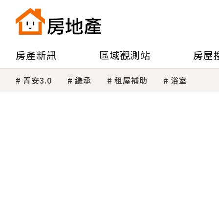
房產新訊
區域觀測站
房屋
青安3.0
繼承
租屋補助
浴室