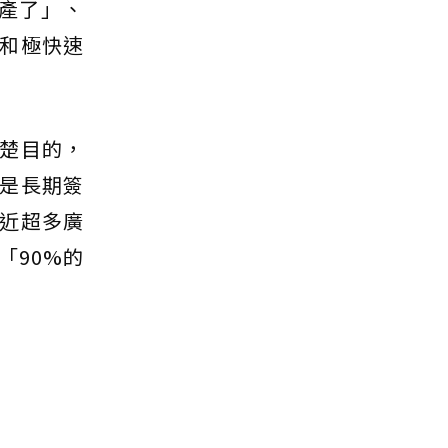
產了」、
和極快速
楚目的，
是長期簽
近超多廣
「90%的