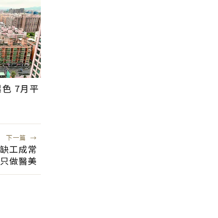
色 7月平
下一篇
→
：缺工成常
只做醫美