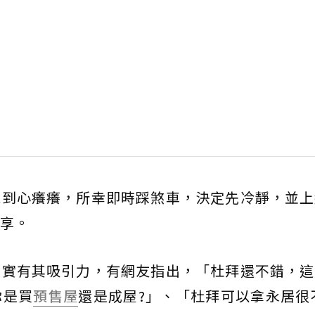
說到心癢癢，所幸即時踩煞車，決定先冷靜，並上
享。
確實有其吸引力，有網友指出，「杜拜還不錯，這
你是買
預售屋
還是成屋?」、「杜拜可以拿永居很