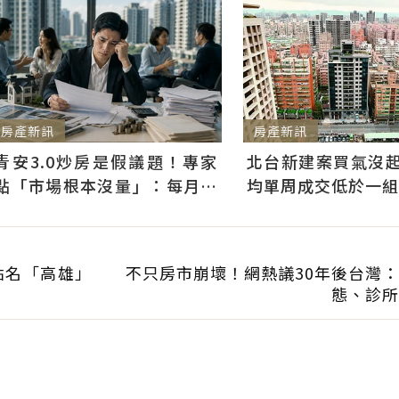
房產新訊
房產新訊
青安3.0炒房是假議題！專家
北台新建案買氣沒起
點「市場根本沒量」：每月多
均單周成交低於一組
3千利息不會影響買房意願
點名「高雄」
不只房市崩壞！網熱議30年後台灣
態、診所