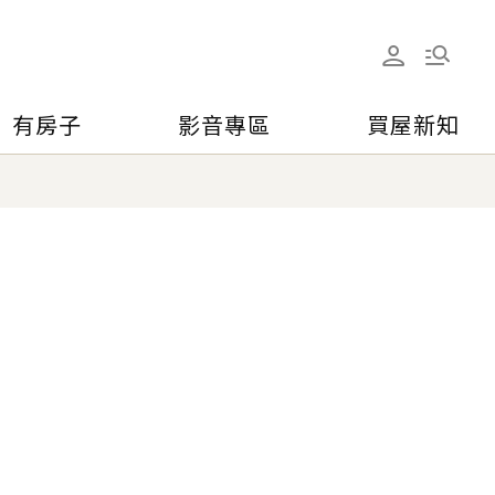
有房子
影音專區
買屋新知