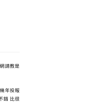
網請教是
幾年投報
不錯 比很