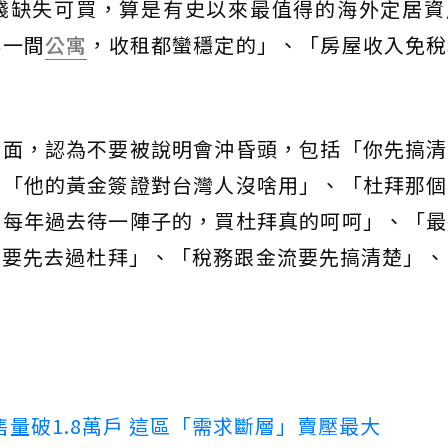
錢缺失可買，算是有史以來最值得的海外定居資
與一間
公寓
，收租都蠻穩定的」、「房屋收入免稅
實面，認為不要被說明會沖昏頭，包括「你先搞清
、「他的黃金簽證對台灣人沒啥用」、「杜拜那個
想每年過去待一陣子的，買杜拜真的呵呵」、「最
要先去過杜拜」、「稅務跟金流要先搞清楚」、
量破1.8萬戶 這區「需求斷層」賣壓最大