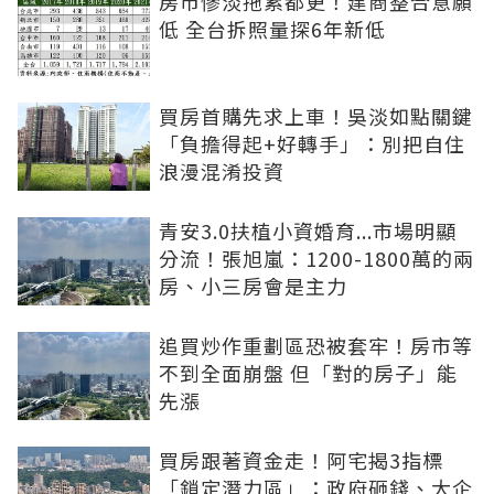
房市慘淡拖累都更！建商整合意願
低 全台拆照量探6年新低
買房首購先求上車！吳淡如點關鍵
「負擔得起+好轉手」：別把自住
浪漫混淆投資
青安3.0扶植小資婚育...市場明顯
分流！張旭嵐：1200-1800萬的兩
房、小三房會是主力
追買炒作重劃區恐被套牢！房市等
不到全面崩盤 但「對的房子」能
先漲
買房跟著資金走！阿宅揭3指標
「鎖定潛力區」：政府砸錢、大企