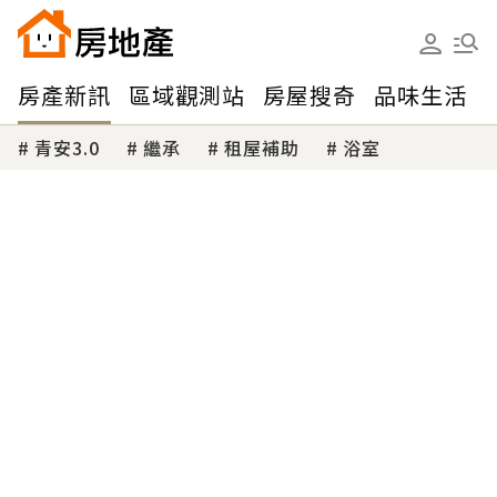
房產新訊
區域觀測站
房屋搜奇
品味生活
青安3.0
繼承
租屋補助
浴室