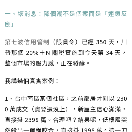
一、壞消息：降價潮不是個案而是「連鎖反
應」
第七波信用管制
（限貸令）已經 350 天，川
普那個 20%＋N 關稅實施到今天第 34 天，
整個市場的壓力感，正在發酵。
我講幾個真實案例：
1、台中南區某個社區，之前鄰居才剛以 230
0 萬成交（實登還沒上），新屋主信心滿滿，
直接掛 2398 萬。合理吧？結果呢，低樓層突
然殺出一個程咬金，直接掛 1998 萬。這一刀