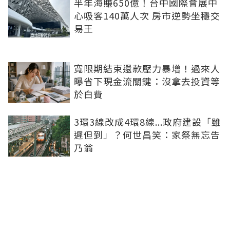
半年海賺650億！台中國際會展中
心吸客140萬人次 房市逆勢坐穩交
易王
寬限期結束還款壓力暴增！過來人
曝省下現金流關鍵：沒拿去投資等
於白費
3環3線改成4環8線...政府建設「雖
遲但到」？何世昌笑：家祭無忘告
乃翁