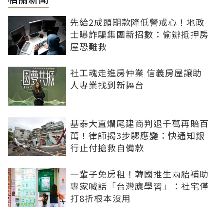
先給2成頭期款降低警戒心！地政
士曝詐騙集團新招數：偷辦抵押房
屋恐難救
社工魂走進房仲業 信義房屋讓助
人專業找到新舞台
基泰大直爛尾建商判退千萬再賠百
萬！律師揭3步驟應變：快通知銀
行止付搶救自備款
一輩子免房租！韓國推生兩胎補助
專家喊話「台灣應學習」：社宅僅
打8折根本沒用