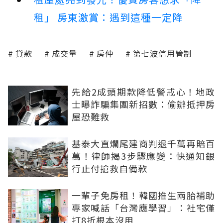
租」 房東激賞：遇到這種一定降
貸款
成交量
房仲
第七波信用管制
先給2成頭期款降低警戒心！地政
士曝詐騙集團新招數：偷辦抵押房
屋恐難救
基泰大直爛尾建商判退千萬再賠百
萬！律師揭3步驟應變：快通知銀
行止付搶救自備款
一輩子免房租！韓國推生兩胎補助
專家喊話「台灣應學習」：社宅僅
打8折根本沒用