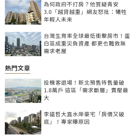
為何政府不打房？他質疑青安
3.0「越貸越重」網友怒批：犧牲
年輕人未來
台灣生育率全球最低衝擊房市！蛋
白區成重災負資產 都更也難救無
需求老屋
熱門文章
投機客退場！新北預售待售量破
1.8萬戶 這區「需求斷層」賣壓最
大
李遠哲大直水岸豪宅「房價又破
底」！專家曝原因