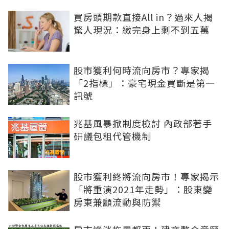
買房頭期款直接All in？過來人揭
驚人現況：繳完身上剩不到五萬
股市獲利何時流向房市？專家揭
「2指標」：豪宅現金買斷是第一
訊號
兆基風暴掀制度檢討 內政部著手
研議包租代管機制
股市獲利終將流向房市！專家揭示
「將重演2021年走勢」：股東變
房東兼顧流動與防禦