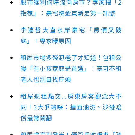
股市獲利何時流向房市？專家揭「2
指標」：豪宅現金買斷是第一訊號
李遠哲大直水岸豪宅「房價又破
底」！專家曝原因
租屋市場多殘忍老了才知道！包租公
曝「有小孩家庭是首選」：寧可不租
老人也別自找麻煩
租屋退租點交...房東房客觀念大不
同！3大爭端曝：牆面油漆、沙發賠
償最常鬧翻
租屋處亮到發光！優質房客想求「降