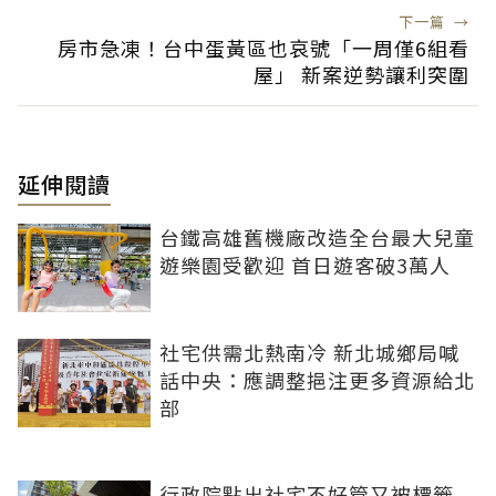
下一篇
→
房市急凍！台中蛋黃區也哀號「一周僅6組看
屋」 新案逆勢讓利突圍
延伸閱讀
台鐵高雄舊機廠改造全台最大兒童
遊樂園受歡迎 首日遊客破3萬人
社宅供需北熱南冷 新北城鄉局喊
話中央：應調整挹注更多資源給北
部
行政院點出社宅不好管又被標籤