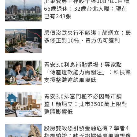
屏東套房＋存股千張00878...目標
65歲退休！32歲台北人曝：現在
已有243張
房價沒跌央行不鬆綁！顏炳立：最
多修正到10%、買方仍可獲利
青安3.0利息補貼退場！專家點
「傳產還款能力需關注」：科技業
支撐整體違約風險低
青安3.0排富門檻不必因縣市調
整！顏炳立：北市3500萬上限對
整體影響低
股房雙殺恐引發金融危機？學者4
指標驗證：缺乏證據僅屬風險想像