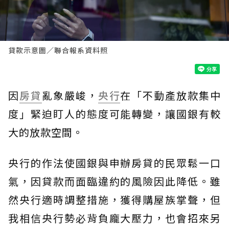
貸款示意圖／聯合報系資料照
因
房貸
亂象嚴峻，
央行
在「不動產放款集中
度」緊迫盯人的態度可能轉變，讓國銀有較
大的放款空間。
央行的作法使國銀與申辦房貸的民眾鬆一口
氣，因貸款而面臨違約的風險因此降低。雖
然央行適時調整措施，獲得購屋族掌聲，但
我相信央行勢必背負龐大壓力，也會招來另