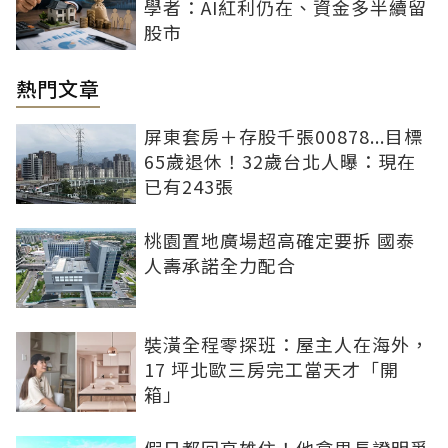
學者：AI紅利仍在、資金多半續留
股市
熱門文章
屏東套房＋存股千張00878...目標
65歲退休！32歲台北人曝：現在
已有243張
桃園置地廣場超高確定要拆 國泰
人壽承諾全力配合
裝潢全程零探班：屋主人在海外，
17 坪北歐三房完工當天才「開
箱」
假日都回高雄住！他拿里長證明爭