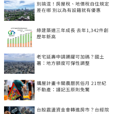
別搞混！房屋稅、地價稅自住規定
差在哪 別以為有設籍就有優惠
綠建築連三年成長 去年1,342件創
歷年新高
老宅延壽申請踴躍可加碼？國土
署：地方額度可彈性調整
購屋計畫卡關農曆民俗月 21世紀
不動產：謹記五原則免驚
台股震盪資金會轉進房市？台經院