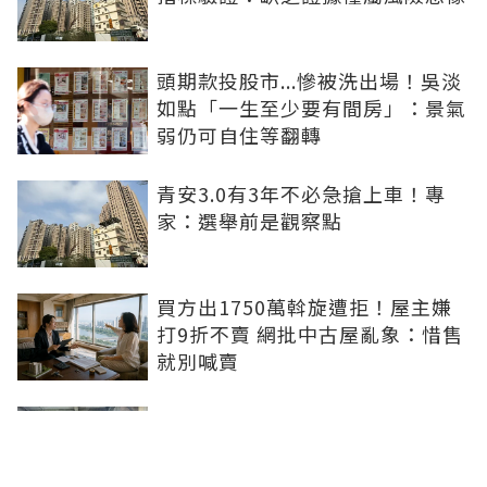
頭期款投股市...慘被洗出場！吳淡
如點「一生至少要有間房」：景氣
弱仍可自住等翻轉
青安3.0有3年不必急搶上車！專
家：選舉前是觀察點
買方出1750萬斡旋遭拒！屋主嫌
打9折不賣 網批中古屋亂象：惜售
就別喊賣
日勝生持續深耕台中市場 台中捷
運南屯站土地開發共構大樓開工動
土