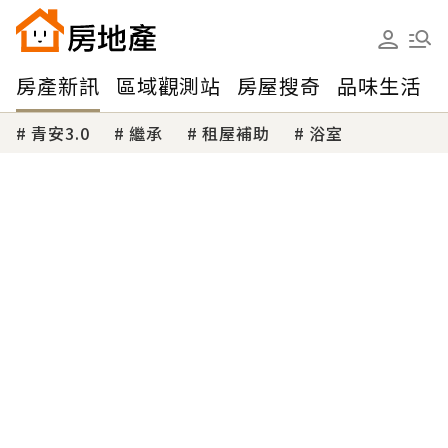
房產新訊
區域觀測站
房屋搜奇
品味生活
青安3.0
繼承
租屋補助
浴室