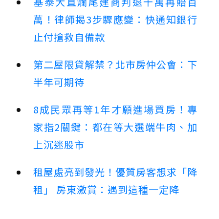
基泰大直爛尾建商判退千萬再賠百
萬！律師揭3步驟應變：快通知銀行
止付搶救自備款
第二屋限貸解禁？北市房仲公會：下
半年可期待
8成民眾再等1年才願進場買房！專
家指2關鍵：都在等大選端牛肉、加
上沉迷股市
租屋處亮到發光！優質房客想求「降
租」 房東激賞：遇到這種一定降