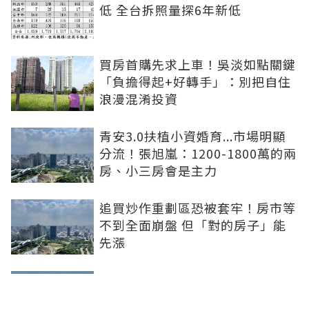
低 全台拆照量探6年新低
買房首購先求上車！吳淡如點關鍵
「負擔得起+好轉手」：別把自住
浪漫混淆投資
青安3.0扶植小資婚育...市場明顯
分流！張旭嵐：1200-1800萬的兩
房、小三房會是主力
追買炒作重劃區恐被套牢！房市等
不到全面崩盤 但「對的房子」能
先漲
買房跟著資金走！阿宅揭3指標
「鎖定潛力區」：政府砸錢、大企