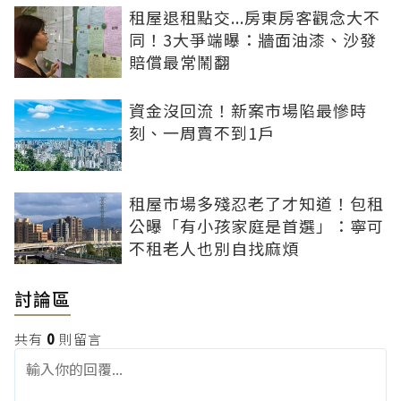
租屋退租點交...房東房客觀念大不
同！3大爭端曝：牆面油漆、沙發
賠償最常鬧翻
資金沒回流！新案市場陷最慘時
刻、一周賣不到1戶
租屋市場多殘忍老了才知道！包租
公曝「有小孩家庭是首選」：寧可
不租老人也別自找麻煩
討論區
共有
0
則留言