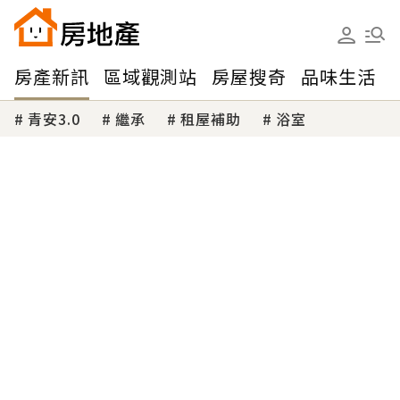
房產新訊
區域觀測站
房屋搜奇
品味生活
青安3.0
繼承
租屋補助
浴室