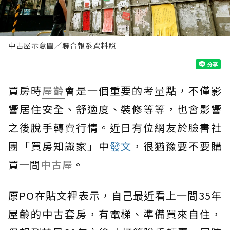
中古屋示意圖／聯合報系資料照
買房時
屋齡
會是一個重要的考量點，不僅影
響居住安全、舒適度、裝修等等，也會影響
之後脫手轉賣行情。近日有位網友於臉書社
團「買房知識家」中
發文
，很猶豫要不要購
買一間
中古屋
。
原PO在貼文裡表示，自己最近看上一間35年
屋齡的中古套房，有電梯、準備買來自住，