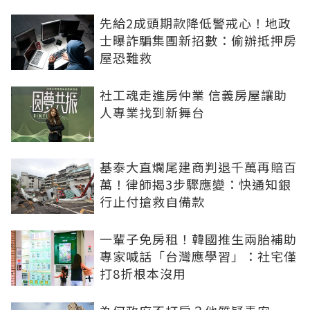
先給2成頭期款降低警戒心！地政
士曝詐騙集團新招數：偷辦抵押房
屋恐難救
社工魂走進房仲業 信義房屋讓助
人專業找到新舞台
基泰大直爛尾建商判退千萬再賠百
萬！律師揭3步驟應變：快通知銀
行止付搶救自備款
一輩子免房租！韓國推生兩胎補助
專家喊話「台灣應學習」：社宅僅
打8折根本沒用