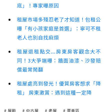
底」！專家曝原因
租屋市場多殘忍老了才知道！包租公
曝「有小孩家庭是首選」：寧可不租
老人也別自找麻煩
租屋退租點交...房東房客觀念大不
同！3大爭端曝：牆面油漆、沙發賠
償最常鬧翻
租屋處亮到發光！優質房客想求「降
租」 房東激賞：遇到這種一定降
屋齡
中古屋
老屋
蛋黃區