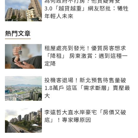
為何政府不打房？他質疑青安
3.0「越貸越重」網友怒批：犧牲
年輕人未來
熱門文章
租屋處亮到發光！優質房客想求
「降租」 房東激賞：遇到這種一
定降
投機客退場！新北預售待售量破
1.8萬戶 這區「需求斷層」賣壓最
大
李遠哲大直水岸豪宅「房價又破
底」！專家曝原因