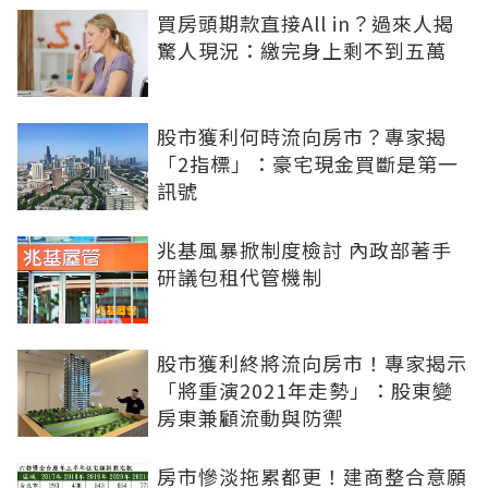
買房頭期款直接All in？過來人揭
驚人現況：繳完身上剩不到五萬
股市獲利何時流向房市？專家揭
「2指標」：豪宅現金買斷是第一
訊號
兆基風暴掀制度檢討 內政部著手
研議包租代管機制
股市獲利終將流向房市！專家揭示
「將重演2021年走勢」：股東變
房東兼顧流動與防禦
房市慘淡拖累都更！建商整合意願