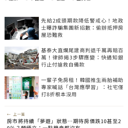
先給2成頭期款降低警戒心！地政
士曝詐騙集團新招數：偷辦抵押房
屋恐難救
基泰大直爛尾建商判退千萬再賠百
萬！律師揭3步驟應變：快通知銀
行止付搶救自備款
一輩子免房租！韓國推生兩胎補助
專家喊話「台灣應學習」：社宅僅
打8折根本沒用
←
上一篇
房市將持續「夢遊」狀態…期待房價跌10甚至2
0％？顏炳立：一點機會都沒有