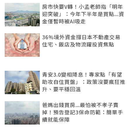
房市快要V轉！小孟老師指「明年
迎突破」：今年下半年是買點...資
金僅暫時被AI吸走
36%境外資金撐日本不動產交易
住宅、飯店及物流躍投資焦點
青安3.0變相降息！專家點「有望
助攻自住買盤」：政策沒要瘋狂推
升、要平穩回溫
爸媽出錢買房...最怕被不孝子賣
掉！預告登記3保命防範：簡單手
續就能保障