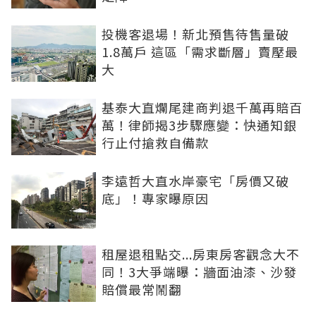
投機客退場！新北預售待售量破
1.8萬戶 這區「需求斷層」賣壓最
大
基泰大直爛尾建商判退千萬再賠百
萬！律師揭3步驟應變：快通知銀
行止付搶救自備款
李遠哲大直水岸豪宅「房價又破
底」！專家曝原因
租屋退租點交...房東房客觀念大不
同！3大爭端曝：牆面油漆、沙發
賠償最常鬧翻