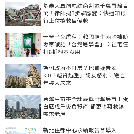
基泰大直爛尾建商判退千萬再賠百
萬！律師揭3步驟應變：快通知銀
行止付搶救自備款
一輩子免房租！韓國推生兩胎補助
專家喊話「台灣應學習」：社宅僅
打8折根本沒用
為何政府不打房？他質疑青安
3.0「越貸越重」網友怒批：犧牲
年輕人未來
台灣生育率全球最低衝擊房市！蛋
白區成重災負資產 都更也難救無
需求老屋
新北住都中心永續報告首導入