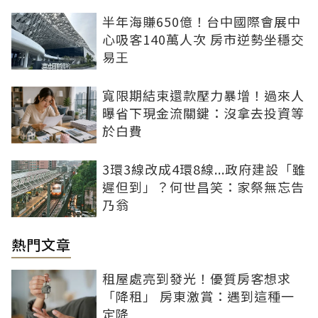
半年海賺650億！台中國際會展中
心吸客140萬人次 房市逆勢坐穩交
易王
寬限期結束還款壓力暴增！過來人
曝省下現金流關鍵：沒拿去投資等
於白費
3環3線改成4環8線...政府建設「雖
遲但到」？何世昌笑：家祭無忘告
乃翁
熱門文章
租屋處亮到發光！優質房客想求
「降租」 房東激賞：遇到這種一
定降