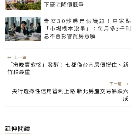
下豪宅降價競爭
青安3.0炒房是假議題！專家點
「市場根本沒量」：每月多3千利
息不會影響買房意願
←
上一篇
「愈晚賣愈慘」發酵！七都僅台南房價撐住、新
竹殺最重
下一篇
→
央行選擇性信用管制上路 新北房產交易暴跌六
成
延伸閱讀