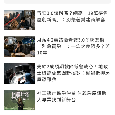
青安3.0該衝嗎？網憂「19萬待售
屋創新高」：別急著幫建商解套
月薪4.2萬該衝青安3.0？網友勸
「別急買房」：一念之差恐多辛苦
10年
先給2成頭期款降低警戒心！地政
士曝詐騙集團新招數：偷辦抵押房
屋恐難救
社工魂走進房仲業 信義房屋讓助
人專業找到新舞台