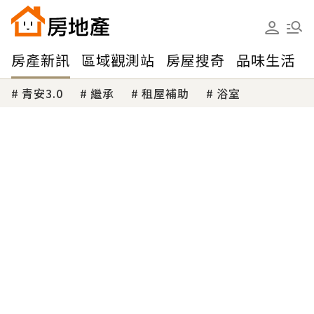
房產新訊
區域觀測站
房屋搜奇
品味生活
青安3.0
繼承
租屋補助
浴室