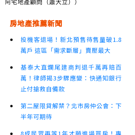
阿宅地產顧問（蕭大立））
房地產推薦新聞
投機客退場！新北預售待售量破1.8
萬戶 這區「需求斷層」賣壓最大
基泰大直爛尾建商判退千萬再賠百
萬！律師揭3步驟應變：快通知銀行
止付搶救自備款
第二屋限貸解禁？北市房仲公會：下
半年可期待
8成民眾再等1年才願進場買房！專