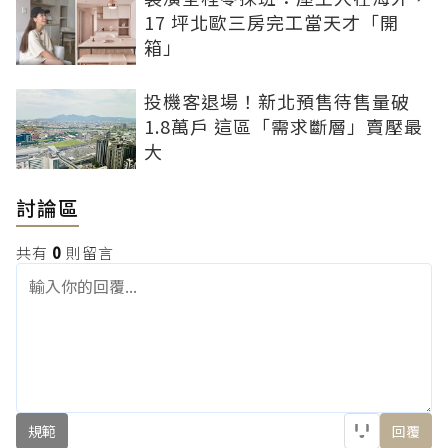
17 坪北歐三房完工當天才「開
箱」
投機客退場！新北預售待售量破
1.8萬戶 這區「需求斷層」賣壓最
大
討論區
共有
0
則留言
規範
回覆