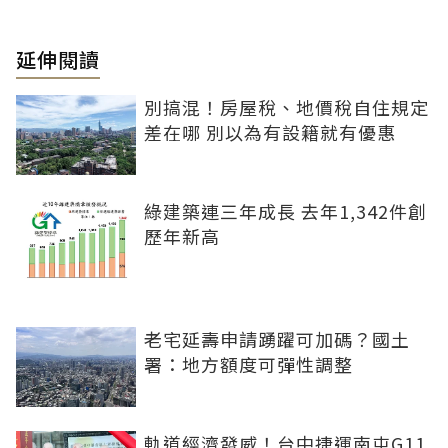
延伸閱讀
別搞混！房屋稅、地價稅自住規定
差在哪 別以為有設籍就有優惠
綠建築連三年成長 去年1,342件創
歷年新高
老宅延壽申請踴躍可加碼？國土
署：地方額度可彈性調整
軌道經濟發威！台中捷運南屯G11