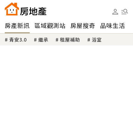
房產新訊
區域觀測站
房屋搜奇
品味生活
青安3.0
繼承
租屋補助
浴室