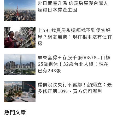
赴日置產升溫 信義房屋曝台灣人
瘋買日本房產主因
上591找買房永遠都找不到便宜好
屋？網友無奈：現在根本沒有便宜
房
屏東套房＋存股千張00878...目標
65歲退休！32歲台北人曝：現在
已有243張
房價沒跌央行不鬆綁！顏炳立：最
多修正到10%、買方仍可獲利
熱門文章