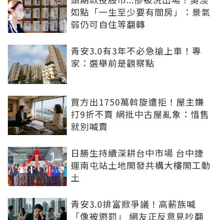
如點「一生至少要有間房」：景氣
弱仍可自住等翻轉
青安3.0有3年不必急搶上車！專
家：選舉前是觀察點
買方出1750萬斡旋遭拒！屋主嫌
打9折不賣 網批中古屋亂象：惜售
就別喊賣
日勝生持續深耕台中市場 台中捷
運南屯站土地開發共構大樓開工動
土
青安3.0排富掀爭議！高薪族喊
「像被懲罰」 網友正反意見吵翻