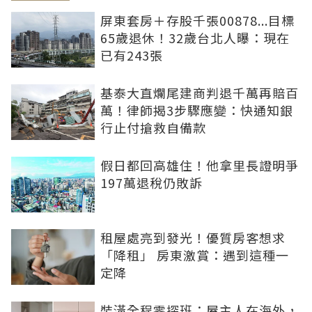
屏東套房＋存股千張00878...目標
65歲退休！32歲台北人曝：現在
已有243張
基泰大直爛尾建商判退千萬再賠百
萬！律師揭3步驟應變：快通知銀
行止付搶救自備款
假日都回高雄住！他拿里長證明爭
197萬退稅仍敗訴
租屋處亮到發光！優質房客想求
「降租」 房東激賞：遇到這種一
定降
裝潢全程零探班：屋主人在海外，