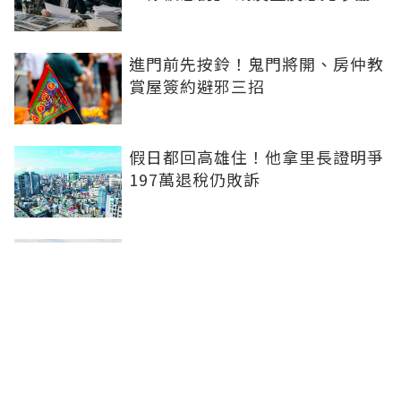
進門前先按鈴！鬼門將開、房仲教
賞屋簽約避邪三招
假日都回高雄住！他拿里長證明爭
197萬退稅仍敗訴
房市快要V轉！小孟老師指「明年
迎突破」：今年下半年是買點...資
金僅暫時被AI吸走
36%境外資金撐日本不動產交易
住宅、飯店及物流躍投資焦點