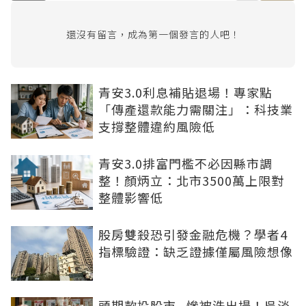
還沒有留言，成為第一個發言的人吧！
青安3.0利息補貼退場！專家點
「傳產還款能力需關注」：科技業
支撐整體違約風險低
青安3.0排富門檻不必因縣市調
整！顏炳立：北市3500萬上限對
整體影響低
股房雙殺恐引發金融危機？學者4
指標驗證：缺乏證據僅屬風險想像
頭期款投股市...慘被洗出場！吳淡