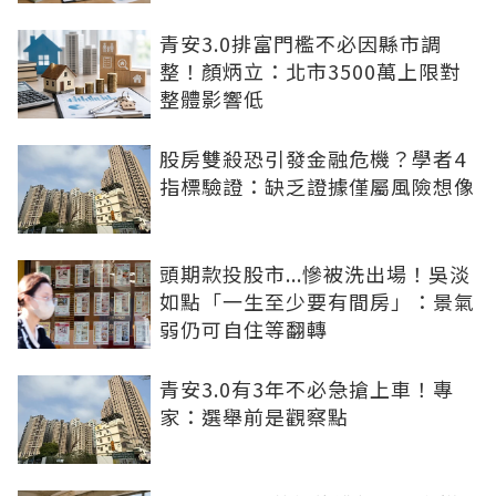
青安3.0排富門檻不必因縣市調
整！顏炳立：北市3500萬上限對
整體影響低
股房雙殺恐引發金融危機？學者4
指標驗證：缺乏證據僅屬風險想像
頭期款投股市...慘被洗出場！吳淡
如點「一生至少要有間房」：景氣
弱仍可自住等翻轉
青安3.0有3年不必急搶上車！專
家：選舉前是觀察點