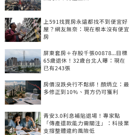
上591找買房永遠都找不到便宜好
屋？網友無奈：現在根本沒有便宜
房
屏東套房＋存股千張00878...目標
65歲退休！32歲台北人曝：現在
已有243張
房價沒跌央行不鬆綁！顏炳立：最
多修正到10%、買方仍可獲利
青安3.0利息補貼退場！專家點
「傳產還款能力需關注」：科技業
支撐整體違約風險低