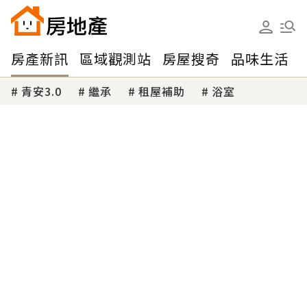
房產新訊
區域觀測站
房屋搜奇
品味生活
青安3.0
繼承
租屋補助
浴室