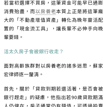
若當初選擇不買房，這筆資金可能早已通膨
消費殆盡，而
以房養老
本質上正是將這筆龐
大的「不動產增值資產」轉化為晚年靈活配
置的「現金流工具」，讓長輩不必伸手向晚
輩要錢。
活太久房子會被銀行收走？
面對高齡族群對以房養老的諸多迷思，蘇家
宏律師逐一釐清。
首先，關於「貸款到期若還活著，是否會被
銀行趕走」的疑慮，他指出若90歲貸款期滿
人仍健在，房子通常仍有殘值，可透過拍賣