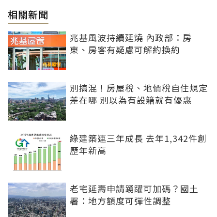
相關新聞
兆基風波持續延燒 內政部：房
東、房客有疑慮可解約換約
別搞混！房屋稅、地價稅自住規定
差在哪 別以為有設籍就有優惠
綠建築連三年成長 去年1,342件創
歷年新高
老宅延壽申請踴躍可加碼？國土
署：地方額度可彈性調整