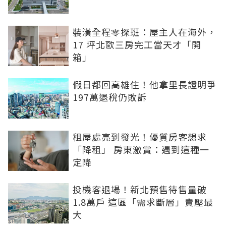
裝潢全程零探班：屋主人在海外，
17 坪北歐三房完工當天才「開
箱」
假日都回高雄住！他拿里長證明爭
197萬退稅仍敗訴
租屋處亮到發光！優質房客想求
「降租」 房東激賞：遇到這種一
定降
投機客退場！新北預售待售量破
1.8萬戶 這區「需求斷層」賣壓最
大