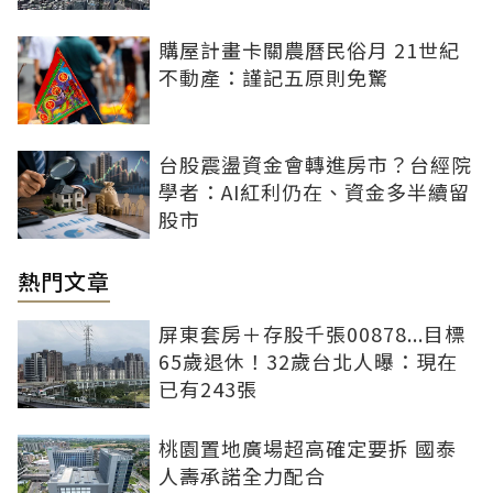
購屋計畫卡關農曆民俗月 21世紀
不動產：謹記五原則免驚
台股震盪資金會轉進房市？台經院
學者：AI紅利仍在、資金多半續留
股市
熱門文章
屏東套房＋存股千張00878...目標
65歲退休！32歲台北人曝：現在
已有243張
桃園置地廣場超高確定要拆 國泰
人壽承諾全力配合