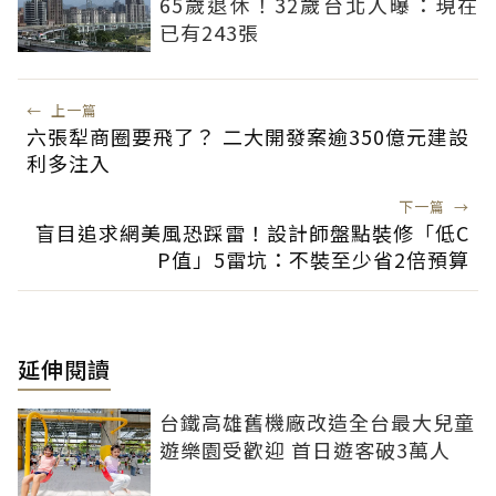
65歲退休！32歲台北人曝：現在
已有243張
←
上一篇
六張犁商圈要飛了？ 二大開發案逾350億元建設
利多注入
下一篇
→
盲目追求網美風恐踩雷！設計師盤點裝修「低C
P值」5雷坑：不裝至少省2倍預算
延伸閱讀
台鐵高雄舊機廠改造全台最大兒童
遊樂園受歡迎 首日遊客破3萬人