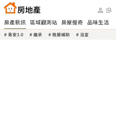
房產新訊
區域觀測站
房屋搜奇
品味生活
青安3.0
繼承
租屋補助
浴室