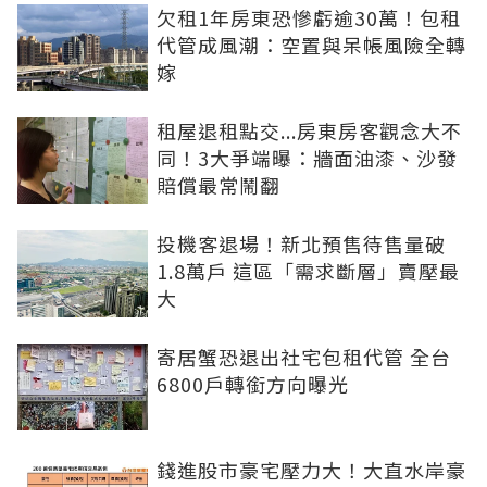
欠租1年房東恐慘虧逾30萬！包租
代管成風潮：空置與呆帳風險全轉
嫁
租屋退租點交...房東房客觀念大不
同！3大爭端曝：牆面油漆、沙發
賠償最常鬧翻
投機客退場！新北預售待售量破
1.8萬戶 這區「需求斷層」賣壓最
大
寄居蟹恐退出社宅包租代管 全台
6800戶轉銜方向曝光
錢進股市豪宅壓力大！大直水岸豪