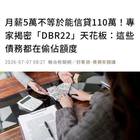
月薪5萬不等於能信貸110萬！專
家揭密「DBR22」天花板：這些
債務都在偷佔額度
2026-07-07 08:27
聯合新聞網／
好事貸-貴哥來開講