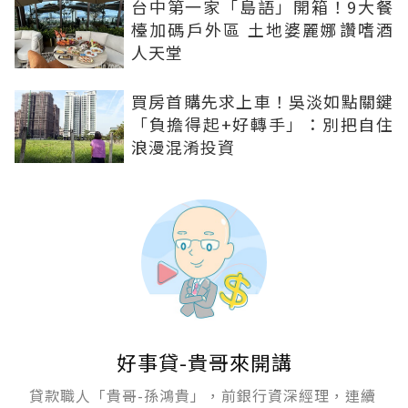
台中第一家「島語」開箱！9大餐
檯加碼戶外區 土地婆麗娜讚嗜酒
人天堂
買房首購先求上車！吳淡如點關鍵
「負擔得起+好轉手」：別把自住
浪漫混淆投資
好事貸-貴哥來開講
貸款職人「貴哥-孫鴻貴」，前銀行資深經理，連續