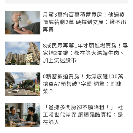
月薪3萬掏百萬積蓄買房！他遇疫
情底薪剩2萬 硬撐到交屋：繳不出
再賣
8成民眾再等1年才願進場買房！專
家指2關鍵：都在等大選端牛肉、
加上沉迷股市
0積蓄被迫買房！北漂族砸100萬
搶買A7預售破7字頭 網驚：割韭
菜？
「爸擁多間房卻不願降租！」 社
工嘆世代差異 網曝殘酷真相：是
在篩人