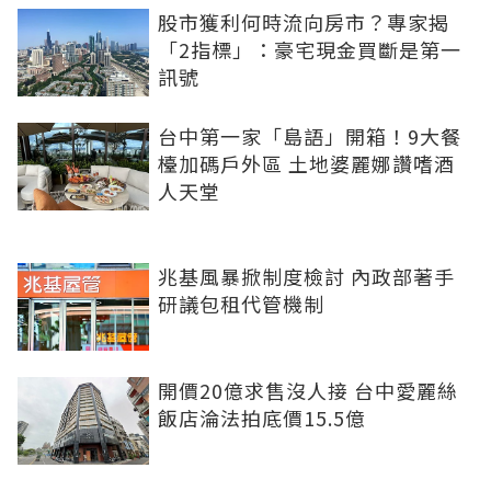
股市獲利何時流向房市？專家揭
「2指標」：豪宅現金買斷是第一
訊號
台中第一家「島語」開箱！9大餐
檯加碼戶外區 土地婆麗娜讚嗜酒
人天堂
兆基風暴掀制度檢討 內政部著手
研議包租代管機制
開價20億求售沒人接 台中愛麗絲
飯店淪法拍底價15.5億