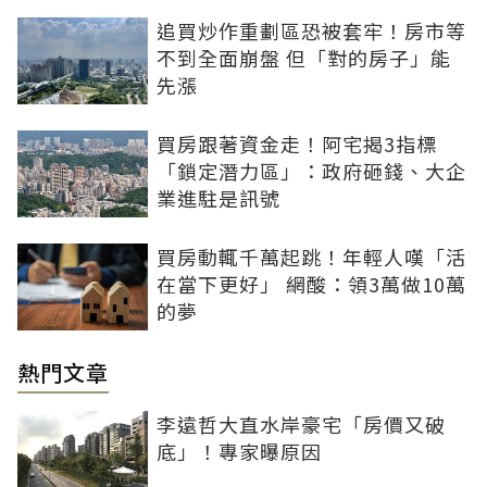
追買炒作重劃區恐被套牢！房市等
不到全面崩盤 但「對的房子」能
先漲
買房跟著資金走！阿宅揭3指標
「鎖定潛力區」：政府砸錢、大企
業進駐是訊號
買房動輒千萬起跳！年輕人嘆「活
在當下更好」 網酸：領3萬做10萬
的夢
熱門文章
李遠哲大直水岸豪宅「房價又破
底」！專家曝原因