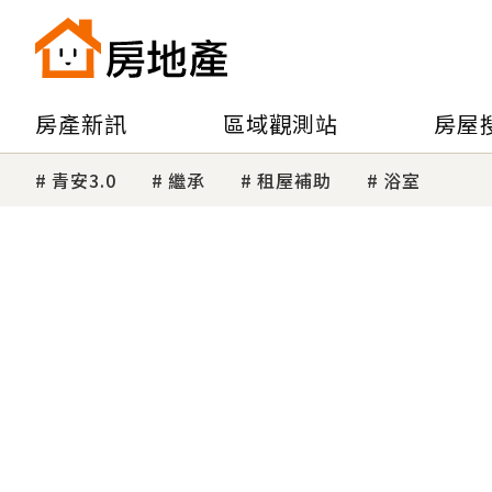
房產新訊
區域觀測站
房屋
青安3.0
繼承
租屋補助
浴室