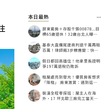
本日最熱
住
屏東套房＋存股千張00878...目
標65歲退休！32歲台北人曝：
現在已有243張
基泰大直爛尾建商判退千萬再賠
百萬！律師揭3步驟應變：快通
知銀行止付搶救自備款
假日都回高雄住！他拿里長證明
爭197萬退稅仍敗訴
租屋處亮到發光！優質房客想求
「降租」 房東激賞：遇到這種
一定降
裝潢全程零探班：屋主人在海
外，17 坪北歐三房完工當天才
「開箱」