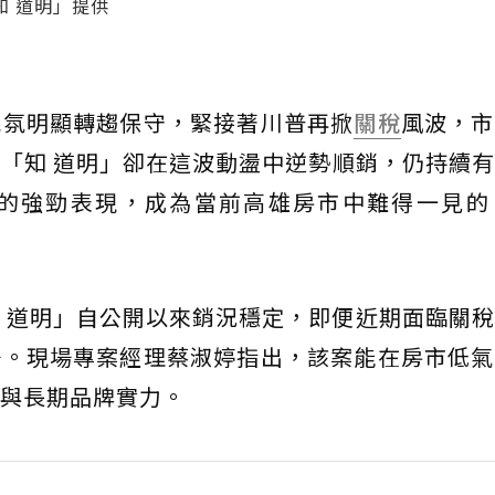
 道明」提供
氣氛明顯轉趨保守，緊接著川普再掀
關稅
風波，市
「知 道明」卻在這波動盪中逆勢順銷，仍持續
的強勁表現，成為當前高雄房市中難得一見的
 道明」自公開以來銷況穩定，即便近期面臨關
場。現場專案經理蔡淑婷指出，該案能在房市低氣
與長期品牌實力。