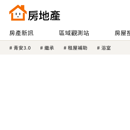
房產新訊
區域觀測站
房屋
青安3.0
繼承
租屋補助
浴室