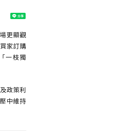
場更顯觀
有買家訂購
「一枝獨
稅及政策利
壓中維持