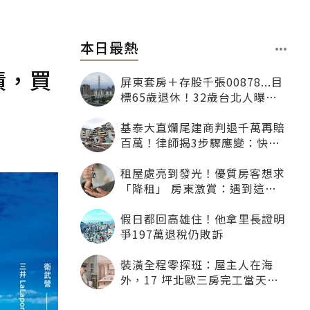
本日最熱
績，買
屏東套房＋存股千張00878...目
標65歲退休！32歲台北人曝：
現在已有243張
基泰大直爛尾建商判退千萬再賠
百萬！律師揭3步驟應變：快通
知銀行止付搶救自備款
租屋處亮到發光！優質房客想求
「降租」 房東激賞：遇到這種
一定降
假日都回高雄住！他拿里長證明
爭197萬退稅仍敗訴
裝潢全程零探班：屋主人在海
外，17 坪北歐三房完工當天才
「開箱」