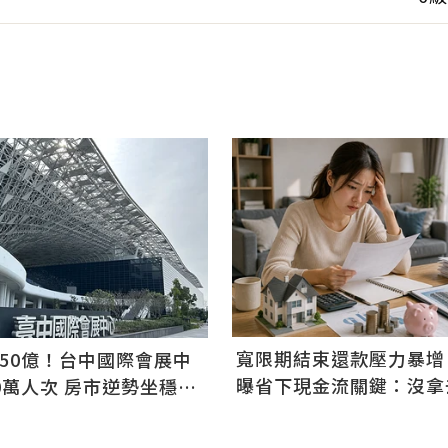
寬限期結束還款壓力暴增
50億！台中國際會展中
曝省下現金流關鍵：沒拿
0萬人次 房市逆勢坐穩交
於白費