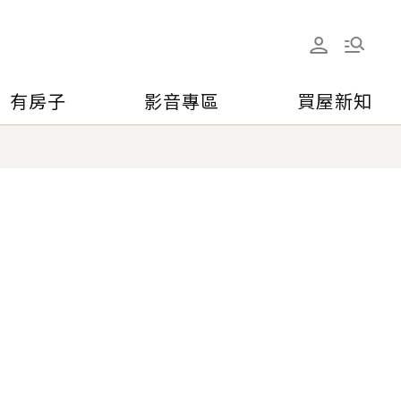
有房子
影音專區
買屋新知