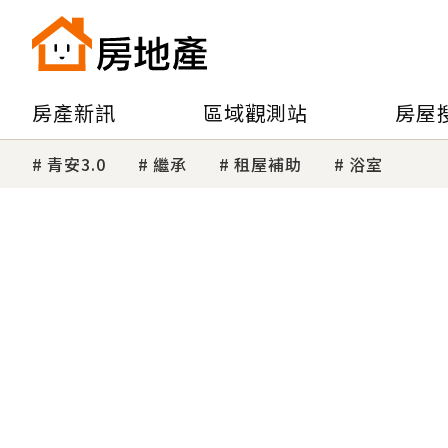
房產新訊
區域觀測站
房屋
青安3.0
繼承
租屋補助
浴室