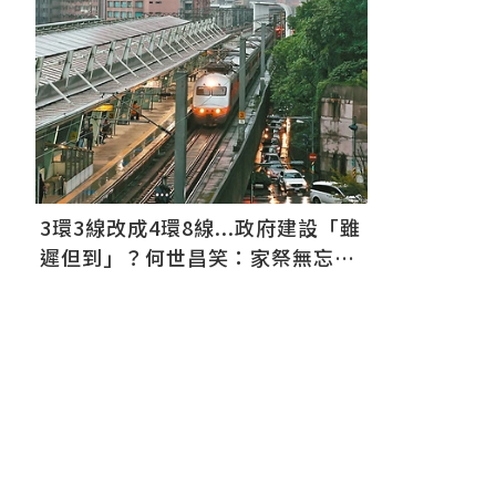
3環3線改成4環8線...政府建設「雖
遲但到」？何世昌笑：家祭無忘告
乃翁