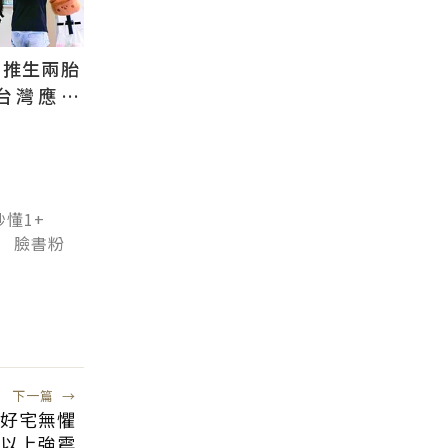
國推生兩胎
台灣應學
根本沒用
懂1+
》 臉書粉
下一篇
→
家好宅無懼
級以上強震