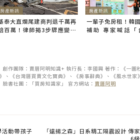
房產新訊
房產新訊
基泰大直爛尾建商判退千萬再
一輩子免房租！韓
賠百萬！律師揭3步驟應變：
補助 專家喊話「
快通知銀行止付搶救自備款
習」：社宅僅打8折
 創作團隊：賣厝阿明知識+ 執行長：李國興 著作：《一圖秒
A》、《台灣厝買賣文化寶典》、《房事辭典》、《風水世家
 臉書社團：「買房知識家」 官方網站：
賣厝阿明
學活動帶孩子
「遠揚之森」日系精工隔震設計 傳
6