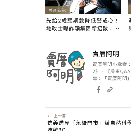
房產新訊
先給2成頭期款降低警戒心！
地政士曝詐騙集團新招數：偷
辦抵押房屋恐難救
賣厝阿明
賣厝阿明小檔案：
2》、《房事Q&
專：「賣厝阿明」
←
上一篇
信義房屋「永續門市」辦自然科
遠離3C