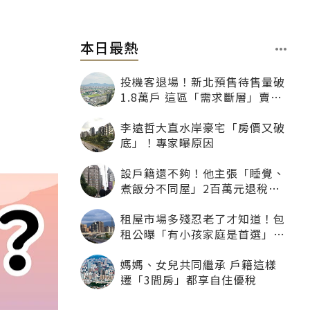
本日最熱
投機客退場！新北預售待售量破
1.8萬戶 這區「需求斷層」賣壓
最大
李遠哲大直水岸豪宅「房價又破
底」！專家曝原因
設戶籍還不夠！他主張「睡覺、
煮飯分不同屋」2百萬元退稅照
樣沒了
租屋市場多殘忍老了才知道！包
租公曝「有小孩家庭是首選」：
寧可不租老人也別自找麻煩
媽媽、女兒共同繼承 戶籍這樣
遷「3間房」都享自住優稅