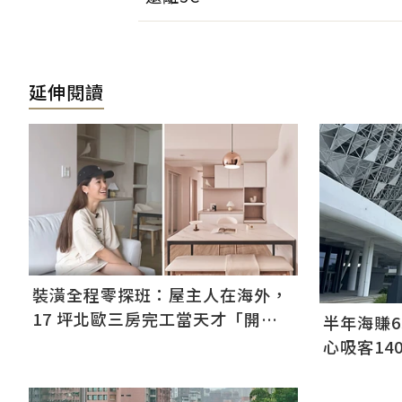
延伸閱讀
裝潢全程零探班：屋主人在海外，
17 坪北歐三房完工當天才「開
半年海賺6
箱」
心吸客14
易王