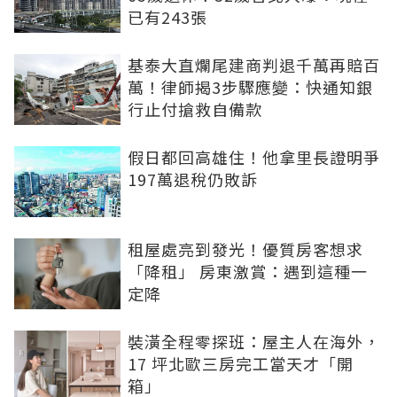
已有243張
基泰大直爛尾建商判退千萬再賠百
萬！律師揭3步驟應變：快通知銀
行止付搶救自備款
假日都回高雄住！他拿里長證明爭
197萬退稅仍敗訴
租屋處亮到發光！優質房客想求
「降租」 房東激賞：遇到這種一
定降
裝潢全程零探班：屋主人在海外，
17 坪北歐三房完工當天才「開
箱」