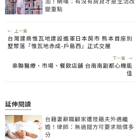
加！網嘆：有沒有房貸才是生活改
變重點
←
上一篇
台灣建商惟瓦地建設進軍日本房市 熊本首座別
墅聚落「惟瓦地赤成-戶島西」正式交屋
下一篇
→
串聯醫療、市場、餐飲店舖 台南南副都心機能
佳
延伸閱讀
台籍妻辭職顧家遭陸籍夫外遇離
婚！律師：無過錯方可要求賠償多
分