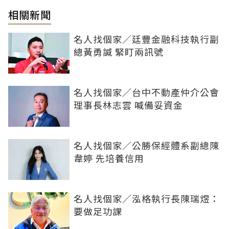
相關新聞
名人找個家／廷豐金融科技執行副
總黃勇諴 緊盯兩訊號
名人找個家／台中不動產仲介公會
理事長林志雲 喊備妥資金
名人找個家／公勝保經體系副總陳
韋婷 先培養信用
名人找個家／泓格執行長陳瑞煜：
要做足功課