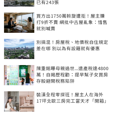
已有243張
買方出1750萬斡旋遭拒！屋主嫌
打9折不賣 網批中古屋亂象：惜售
就別喊賣
別搞混！房屋稅、地價稅自住規定
差在哪 別以為有設籍就有優惠
陳重銘曝母親過世...遺產稅達4800
萬！自揭歷程勸：提早幫子女買房
存股避開稅務陷阱
裝潢全程零探班！屋主人在海外
17坪北歐三房完工當天才「開箱」