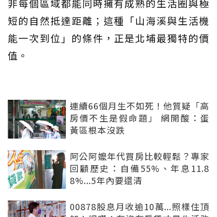
非每個區域都能同時擁有成熟的生活圈與極
短的自然抵達距離；這種「山海溪與生活機
能一次到位」的條件，正是北埔最獨特的價
值。
連續66個月生不如死！他質疑「高
房價不生是假命題」 網開酸：蛋
黃區根本沒跌
阿公阿嬤年代買房比較輕鬆？專家
回顧歷史：自備55%、年息11.8
8%...5年內要還清
00878股息月收逾10萬...照樣住頂