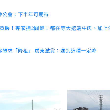
仲公會：下半年可期待
場買房！專家指2關鍵：都在等大選端牛肉、加上
客想求「降租」 房東激賞：遇到這種一定降