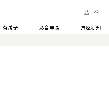
有房子
影音專區
買屋新知