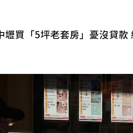
中壢買「5坪老套房」憂沒貸款 