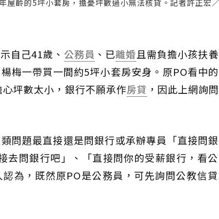
5年屋齡的5坪小套房，擔憂坪數過小無法核貸。記者許正宏
示自己41歲、
公務員
、已
離婚
且需負擔小孩扶養
、楊梅一帶買一間約5坪小套房安身。原PO看中
因擔心坪數太小，銀行不願承作
房貸
，因此上網詢問
這類問題最直接還是問銀行或承辦專員「直接問銀
直接去問銀行吧」、「直接問你的受薪銀行，看
人認為，既然原PO是公務員，可先詢問公教信貸