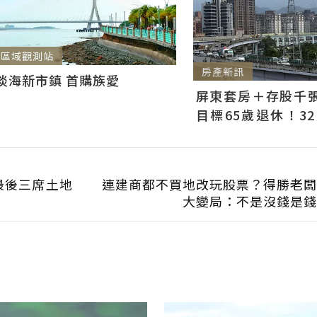
區域觀測站
房產新訊
淡海新市鎮 首購族愛
屏東套房＋存股千張00
目標65歲退休！3
曝：現在已有243張
最後三席土地
連建商都不買地改玩股票？得勝老闆
大變局：不是沒錢是錢