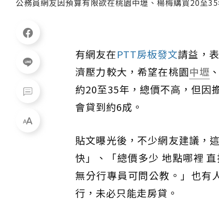
公務員網友因預算有限欲在桃園中壢、楊梅購買20至3
有網友在
PTT房板發文
請益，表
濟壓力較大，希望在桃園
中壢
約20至35年，總價不高，但
會貸到約6成。
貼文曝光後，不少網友建議，
快」、「總價多少 地點哪裡 
無分行專員可問公教。」也有
行，未必只能走房貸。