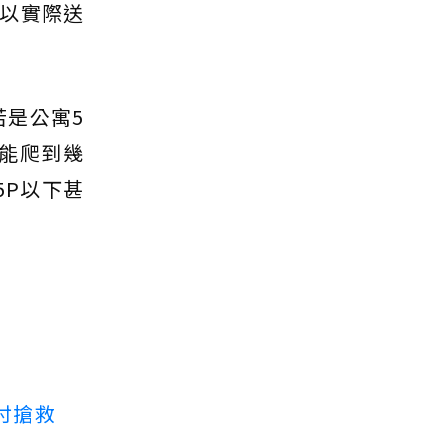
以實際送
若是公寓5
你能爬到幾
5P以下甚
付搶救