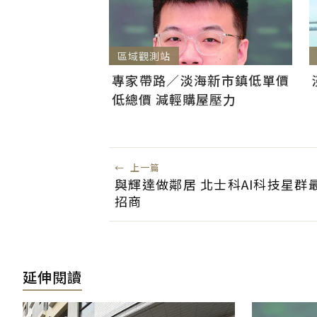
區域觀測站
專家帶路／淡海新市鎮低單價
低總價 減輕購屋壓力
←
上一篇
與輝達做鄰居 北士科AI科技星群
招商
延伸閱讀