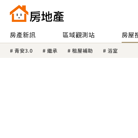
房產新訊
區域觀測站
房屋
青安3.0
繼承
租屋補助
浴室