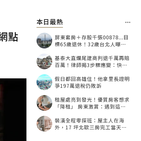
本日最熱
網點
屏東套房＋存股千張00878...目
標65歲退休！32歲台北人曝：
現在已有243張
基泰大直爛尾建商判退千萬再賠
百萬！律師揭3步驟應變：快通
知銀行止付搶救自備款
假日都回高雄住！他拿里長證明
爭197萬退稅仍敗訴
租屋處亮到發光！優質房客想求
「降租」 房東激賞：遇到這種
一定降
裝潢全程零探班：屋主人在海
外，17 坪北歐三房完工當天才
「開箱」