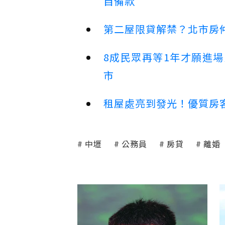
自備款
第二屋限貸解禁？北市房
8成民眾再等1年才願進
市
租屋處亮到發光！優質房
中壢
公務員
房貸
離婚