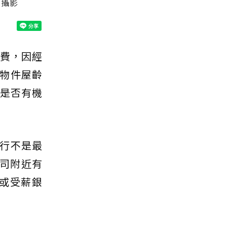
／攝影
費，因經
的物件屋齡
是否有機
行不是最
公司附近有
或受薪銀