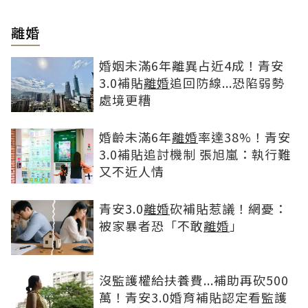
離婚
婚姻未滿6年離異占近4成！青安
3.0補貼
離婚
追回防線...恐陷弱勢
處境更糟
婚齡未滿6年
離婚
率達38%！青安
3.0補貼追討機制 張旭嵐：執行難
又不近人情
青安3.0
離婚
砍補貼惹議！網憂：
被家暴者恐「不敢
離婚
」
沒監護權給扶養費...補助再砍500
萬！青安3.0婚育補貼認定看監護