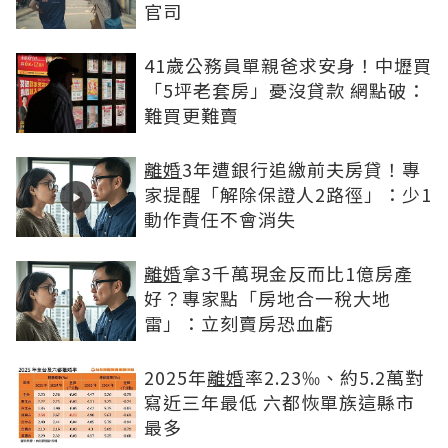
官司
41歲公務員單親爸求安身！中壢買
「5坪老套房」憂沒貸款 網點破：
難買更難賣
離婚
3年遭銀行追繳前夫房貸！專
家提醒「解除保證人2路徑」：少1
動作責任不會消失
離婚
拿3千萬現金反而比1億房產
好？專家點「房地合一稅大地
雷」：立刻賣房恐血虧
2025年
離婚
率2.23‰、約5.2萬對
寫近三年最低 六都恢單族這縣市
最多