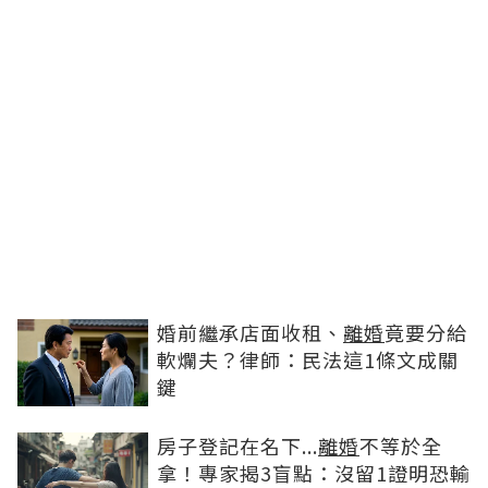
婚前繼承店面收租、
離婚
竟要分給
軟爛夫？律師：民法這1條文成關
鍵
房子登記在名下...
離婚
不等於全
拿！專家揭3盲點：沒留1證明恐輸