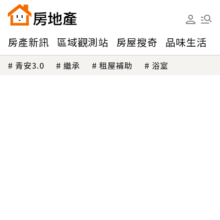
房產新訊
區域觀測站
房屋搜奇
品味生活
青安3.0
繼承
租屋補助
浴室