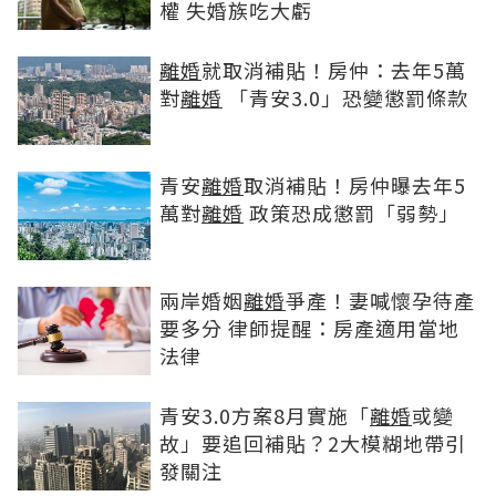
權 失婚族吃大虧
離婚
就取消補貼！房仲：去年5萬
對
離婚
「青安3.0」恐變懲罰條款
青安
離婚
取消補貼！房仲曝去年5
萬對
離婚
政策恐成懲罰「弱勢」
兩岸婚姻
離婚
爭產！妻喊懷孕待產
要多分 律師提醒：房產適用當地
法律
青安3.0方案8月實施「
離婚
或變
故」要追回補貼？2大模糊地帶引
發關注