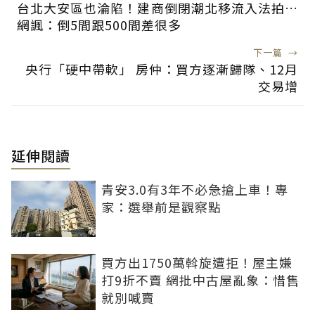
台北大安區也淪陷！建商倒閉潮北移流入法拍…
網諷：倒5間跟500間差很多
下一篇
→
央行「硬中帶軟」 房仲：買方逐漸歸隊、12月
交易增
延伸閱讀
青安3.0有3年不必急搶上車！專
家：選舉前是觀察點
買方出1750萬斡旋遭拒！屋主嫌
打9折不賣 網批中古屋亂象：惜售
就別喊賣