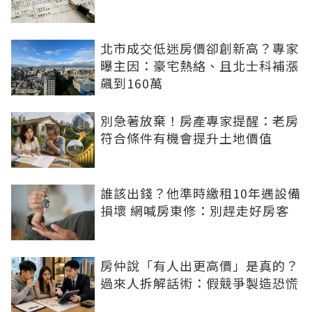
北市成交低迷房價卻創新高？專家
曝主因：豪宅熱絡、且北士科補漲
飆到160萬
別急著放棄！房產專家提醒：老房
符合條件有機會提升土地價值
誰該出錢？他準時繳租10年遇設備
損壞 網喊房東修：別趕走好房客
房仲說「有人出更高價」是真的？
過來人拆解話術：假競爭製造恐慌