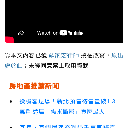
◎本文內容已獲
蘇家宏律師
授權改寫，
原出
處於此
；未經同意禁止取用轉載。
房地產推薦新聞
投機客退場！新北預售待售量破1.8
萬戶 這區「需求斷層」賣壓最大
基泰大直爛尾建商判退千萬再賠百