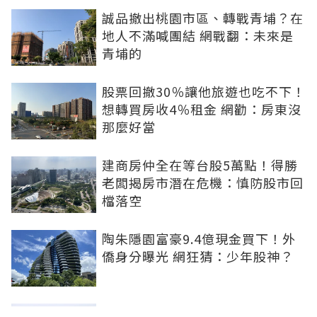
誠品撤出桃園市區、轉戰青埔？在
地人不滿喊團結 網戰翻：未來是
青埔的
股票回撤30％讓他旅遊也吃不下！
想轉買房收4％租金 網勸：房東沒
那麼好當
建商房仲全在等台股5萬點！得勝
老闆揭房市潛在危機：慎防股市回
檔落空
陶朱隱園富豪9.4億現金買下！外
僑身分曝光 網狂猜：少年股神？
樹林哪值得住、適合投資？網研究