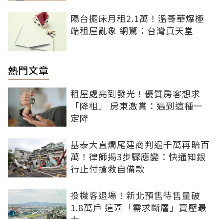
陽台擺床月租2.1萬！溫哥華爆極
端租屋亂象 網驚：台灣真天堂
熱門文章
租屋處亮到發光！優質房客想求
「降租」 房東激賞：遇到這種一
定降
基泰大直爛尾建商判退千萬再賠百
萬！律師揭3步驟應變：快通知銀
行止付搶救自備款
投機客退場！新北預售待售量破
1.8萬戶 這區「需求斷層」賣壓最