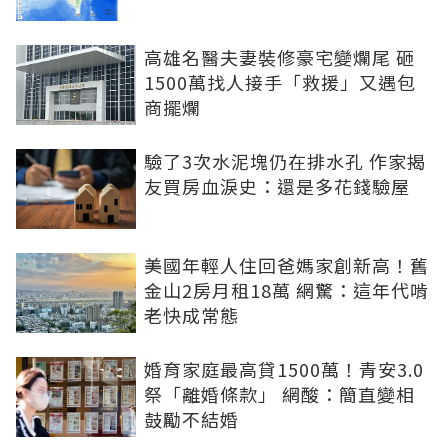
高雄名醫夫妻裝修豪宅變爛尾 砸
1500萬找人接手「救援」又遇包
商擺爛
驗了3次水泥塊仍在排水孔 作家揭
友買房血淚史：還是多花錢驗屋
美國年輕人住回爸媽家創新高！舊
金山2房月租18萬 網驚：這年代啃
老快成常態
婚育家庭最高貸1500萬！青安3.0
祭「離婚條款」 網酸：簡直變相
鼓勵不結婚