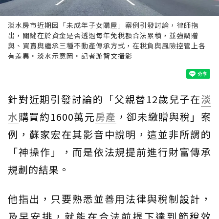
淡水房市近期因「未成年子女購屋」案例引發討論，律師指
出，關鍵在於資金是否透過每年免稅額合法累積，並強調贈
與、買賣與繼承三種不動產傳承方式，在稅負與風險控管上各
有差異。淡水示意圖。記者游智文攝影
針對近期引發討論的「父親替12歲兒子在
淡
水
購買約1600萬元
房產
，卻未繳贈與稅」案
例，蘇家宏在其影音中說明，這並非所謂的
「神操作」，而是依法規提前進行財富傳承
規劃的結果。
他指出，只要熟悉並善用法律與稅制設計，
及早安排，就能在合法前提下達到節稅效