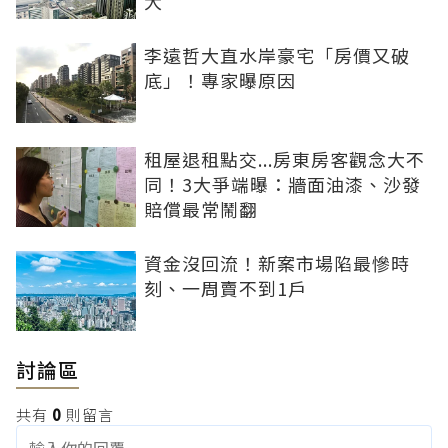
大
李遠哲大直水岸豪宅「房價又破
底」！專家曝原因
租屋退租點交...房東房客觀念大不
同！3大爭端曝：牆面油漆、沙發
賠償最常鬧翻
資金沒回流！新案市場陷最慘時
刻、一周賣不到1戶
討論區
共有
0
則留言