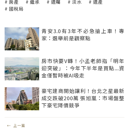
房產
繼承
遺囑
淡水
遺產
國稅局
青安3.0有3年不必急搶上車！專
家：選舉前是觀察點
房市快要V轉！小孟老師指「明年
迎突破」：今年下半年是買點...資
金僅暫時被AI吸走
豪宅建商開始讓利！台北之星最新
成交跌破200萬 張旭嵐：市場盤整
下豪宅降價競爭
←
上一篇