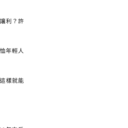
讓利？許
恤年輕人
這樣就能