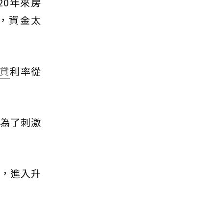
20年來房
，資金太
貸
利率從
南為了刺激
年，進入升