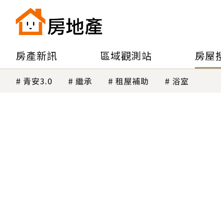
房產新訊
區域觀測站
房屋
青安3.0
繼承
租屋補助
浴室