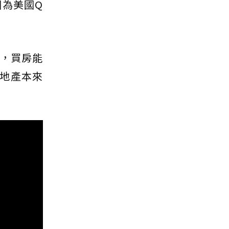
因為美國Q
伯，買房能
地產本來