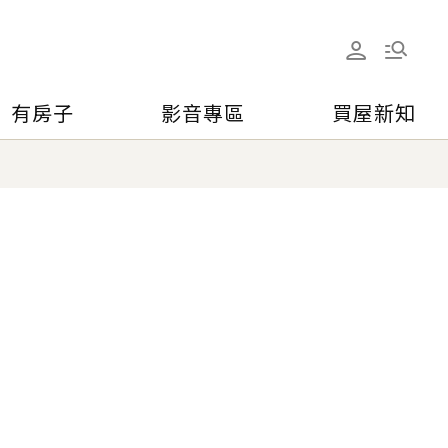
有房子
影音專區
買屋新知