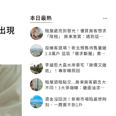
本日最熱
出現
租屋處亮到發光！優質房客想求
「降租」 房東激賞：遇到這種
一定降
投機客退場！新北預售待售量破
1.8萬戶 這區「需求斷層」賣壓
最大
李遠哲大直水岸豪宅「房價又破
底」！專家曝原因
租屋退租點交...房東房客觀念大
不同！3大爭端曝：牆面油漆、
沙發賠償最常鬧翻
資金沒回流！新案市場陷最慘時
刻、一周賣不到1戶