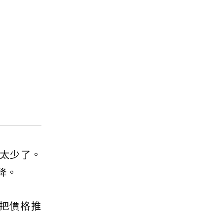
太少了。
降。
把價格推