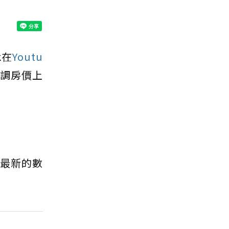
k在
Youtu
調房價上
據最新的數