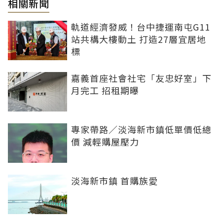
相關新聞
軌道經濟發威！台中捷運南屯G11
站共構大樓動土 打造27層宜居地
標
嘉義首座社會社宅「友忠好室」下
月完工 招租期曝
專家帶路／淡海新市鎮低單價低總
價 減輕購屋壓力
淡海新市鎮 首購族愛