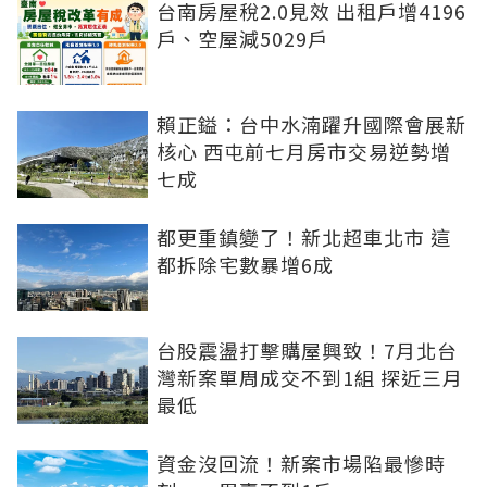
台南房屋稅2.0見效 出租戶增4196
戶、空屋減5029戶
賴正鎰：台中水湳躍升國際會展新
核心 西屯前七月房市交易逆勢增
七成
都更重鎮變了！新北超車北市 這
都拆除宅數暴增6成
台股震盪打擊購屋興致！7月北台
灣新案單周成交不到1組 探近三月
最低
資金沒回流！新案市場陷最慘時