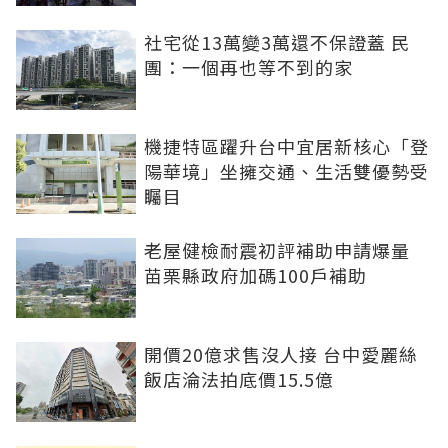
社宅從13萬變3萬還不保證蓋 民
團：一個再也等不到的家
機捷特區躍升台中宜居新核心「登
陽華境」坐擁交通、生活雙優勢受
矚目
老屋健檢耐震初評補助申請爆量
苗栗縣政府加碼100戶補助
開價20億求售沒人接 台中愛麗絲
飯店淪法拍底價15.5億