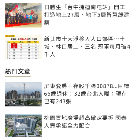
日勝生「台中捷運南屯站」開工
打造地上27層、地下5層智慧綠建
築
新北市十大淨移入人口熱區…土
城、林口居二、三名 冠軍每月破4
千人
熱門文章
屏東套房＋存股千張00878...目標
65歲退休！32歲台北人曝：現在
已有243張
桃園置地廣場超高確定要拆 國泰
人壽承諾全力配合