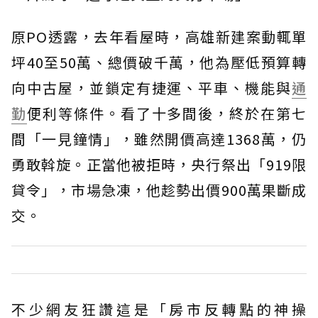
原PO透露，去年看屋時，高雄新建案動輒單
坪40至50萬、總價破千萬，他為壓低預算轉
向中古屋，並鎖定有捷運、平車、機能與
通
勤
便利等條件。看了十多間後，終於在第七
間「一見鐘情」，雖然開價高達1368萬，仍
勇敢斡旋。正當他被拒時，央行祭出「919限
貸令」，市場急凍，他趁勢出價900萬果斷成
交。
不少網友狂讚這是「房市反轉點的神操