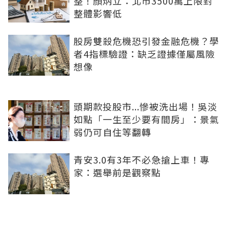
整！顏炳立：北市3500萬上限對
整體影響低
股房雙殺危機恐引發金融危機？學
者4指標驗證：缺乏證據僅屬風險
想像
頭期款投股市...慘被洗出場！吳淡
如點「一生至少要有間房」：景氣
弱仍可自住等翻轉
青安3.0有3年不必急搶上車！專
家：選舉前是觀察點