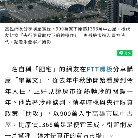
高雄網友分享購屋實錄，900萬買下原價1368萬中古屋，被網
友封為「央行限貸助攻下的神操作」，象徵房市進入買方時
代。記者朱曼寧／攝影
一名自稱「肥宅」的網友在
PTT房板
分享購
屋「畢業文」，從去年中秋節開始看房到今
年入住，正好見證房市從熱轉冷的關鍵一
年。他靠著冷靜談判、精準時機與央行限貸
政策「助攻」，以900萬入手
高雄
市區
中古
屋
，比原價1368萬足足便宜三成，引起網友
一片驚呼「這才是真正的買方市場」。