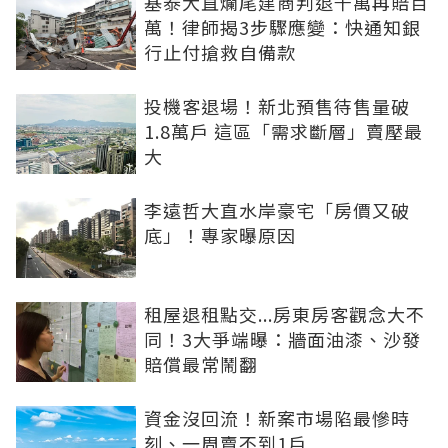
基泰大直爛尾建商判退千萬再賠百
萬！律師揭3步驟應變：快通知銀
行止付搶救自備款
投機客退場！新北預售待售量破
1.8萬戶 這區「需求斷層」賣壓最
大
李遠哲大直水岸豪宅「房價又破
底」！專家曝原因
租屋退租點交...房東房客觀念大不
同！3大爭端曝：牆面油漆、沙發
賠償最常鬧翻
資金沒回流！新案市場陷最慘時
刻、一周賣不到1戶