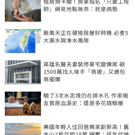
租房頻卡關！房東指名「只要工程
師」網見地點無奈：就是病態
颱風天正在健檢房屋好時機 必查5
大漏水與淹水風險
高雄名醫夫妻裝修豪宅變爛尾 砸
1500萬找人接手「救援」又遇包
商擺爛
驗了3次水泥塊仍在排水孔 作家揭
友買房血淚史：還是多花錢驗屋
美國年輕人住回爸媽家創新高！舊
金山2房月租18萬 網驚：這年代啃