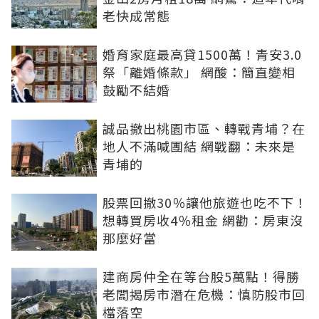
老快成常態
婚育家庭最高貸1500萬！青安3.0
祭「離婚條款」 網酸：簡直變相
鼓勵不結婚
誠品撤出桃園市區、轉戰青埔？在
地人不滿喊團結 網戰翻：未來是
青埔的
股票回撤30％讓他旅遊也吃不下！
想轉買房收4％租金 網勸：房東沒
那麼好當
建商房仲全在等台股5萬點！得勝
老闆揭房市潛在危機：慎防股市回
檔落空