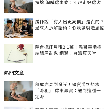
損壞 網喊房東修：別趕走好房客
房仲說「有人出更高價」是真的？
過來人拆解話術：假競爭製造恐慌
陽台擺床月租2.1萬！溫哥華爆極
端租屋亂象 網驚：台灣真天堂
熱門文章
租屋處亮到發光！優質房客想求
「降租」 房東激賞：遇到這種一
定降