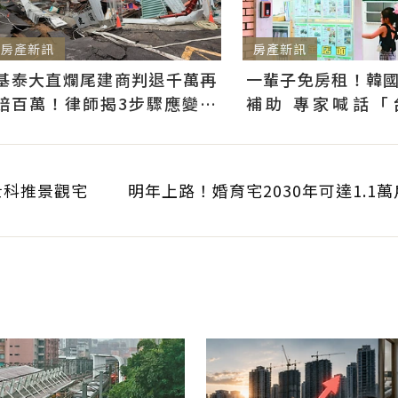
房產新訊
房產新訊
基泰大直爛尾建商判退千萬再
一輩子免房租！韓
賠百萬！律師揭3步驟應變：
補助 專家喊話「
快通知銀行止付搶救自備款
習」：社宅僅打8折
士科推景觀宅
明年上路！婚育宅2030年可達1.1萬