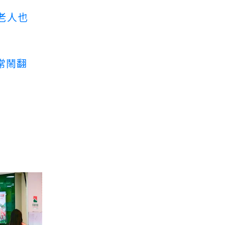
老人也
常鬧翻