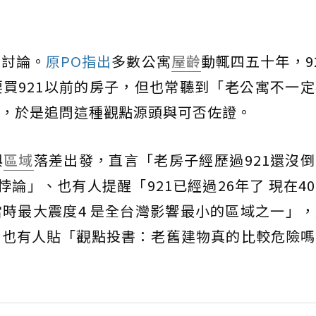
發討論。
原PO指出
多數公寓
屋齡
動輒四五十年，9
買921以前的房子，但也常聽到「老公寓不一
，於是追問這種觀點源頭與可否佐證。
與
區域
落差出發，直言「老房子經歷過921還沒
1悖論」、也有人提醒「921已經過26年了 現在4
時最大震度4 是全台灣影響最小的區域之一」
。也有人貼「觀點投書：老舊建物真的比較危險嗎