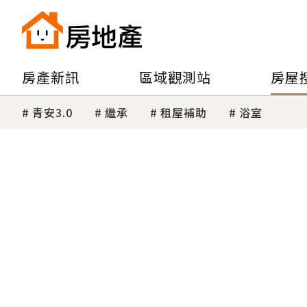
房產新訊
區域觀測站
房屋
青安3.0
繼承
租屋補助
浴室