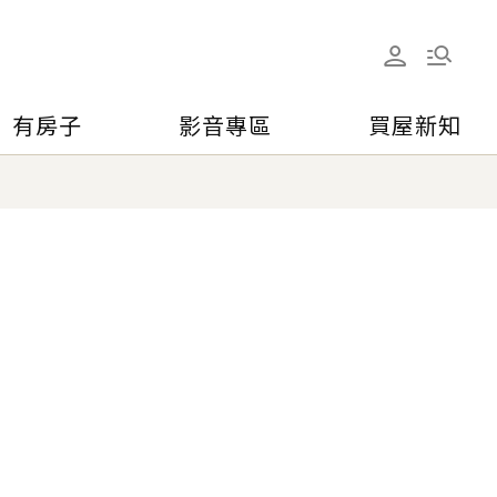
有房子
影音專區
買屋新知