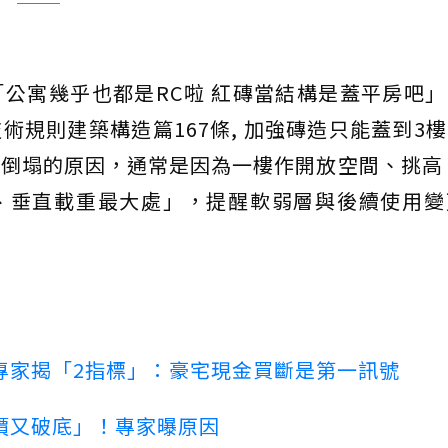
公寓幾乎也都是RC啦 紅磚當結構是蓋平房吧
術規則建築構造篇167條, 加強磚造只能蓋到3
倒塌的原因，通常是因為一樓作開放空間、挑高
、垂直載重最大處」，提醒軟弱層與後續使用變
專家揭「2指標」：豪宅現金買斷是第一訊號
價又破底」！專家曝原因