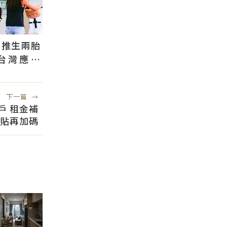
國推生兩胎
台灣應學
根本沒用
下一篇
→
戶 租金補
貼再加碼