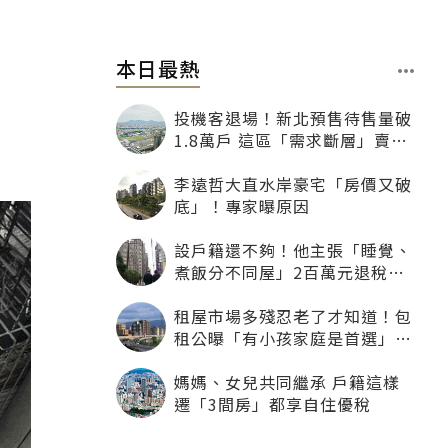
本日最熱
投機客退場！新北預售待售量破
1.8萬戶 這區「需求斷層」賣壓
最大
李遠哲大直水岸豪宅「房價又破
底」！專家曝原因
設戶籍還不夠！他主張「睡覺、
煮飯分不同屋」2百萬元退稅照
樣沒了
租屋市場多殘忍老了才知道！包
租公曝「有小孩家庭是首選」：
寧可不租老人也別自找麻煩
媽媽、女兒共同繼承 戶籍這樣
遷「3間房」都享自住優稅