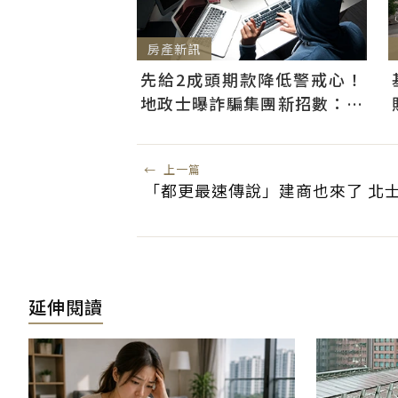
房產新訊
先給2成頭期款降低警戒心！
地政士曝詐騙集團新招數：偷
辦抵押房屋恐難救
←
上一篇
「都更最速傳說」建商也來了 北
延伸閱讀