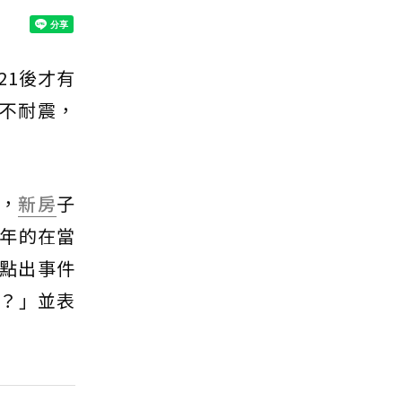
21後才有
定不耐震，
倒，
新房
子
0年的在當
，點出事件
？」並表