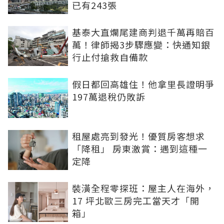
已有243張
基泰大直爛尾建商判退千萬再賠百
萬！律師揭3步驟應變：快通知銀
行止付搶救自備款
假日都回高雄住！他拿里長證明爭
197萬退稅仍敗訴
租屋處亮到發光！優質房客想求
「降租」 房東激賞：遇到這種一
定降
裝潢全程零探班：屋主人在海外，
17 坪北歐三房完工當天才「開
箱」