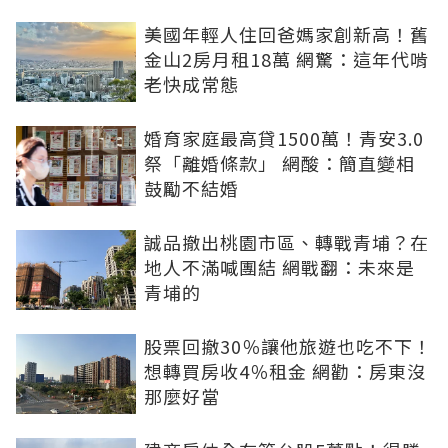
美國年輕人住回爸媽家創新高！舊
金山2房月租18萬 網驚：這年代啃
老快成常態
婚育家庭最高貸1500萬！青安3.0
祭「離婚條款」 網酸：簡直變相
鼓勵不結婚
誠品撤出桃園市區、轉戰青埔？在
地人不滿喊團結 網戰翻：未來是
青埔的
股票回撤30％讓他旅遊也吃不下！
想轉買房收4％租金 網勸：房東沒
那麼好當