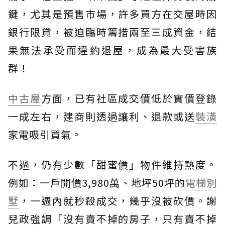
鍵，尤其是預售市場，許多買方在交屋時因
銀行限貸，被迫臨時籌措兩至三成資金，結
果無法承受而違約退屋，成為最大受害族
群！
中古屋
方面，已有社區成交價低於實價登錄
一成左右，建商則透過讓利、退款或送
裝潢
家電吸引買氣。
不過，仍有少數「甜蜜價」物件維持熱度。
例如：一戶開價3,980萬、地坪50坪的
電梯
別
墅
，一週內就秒殺成交，幾乎沒被砍價。謝
兒政強調「沒有賣不掉的房子，只有賣不掉