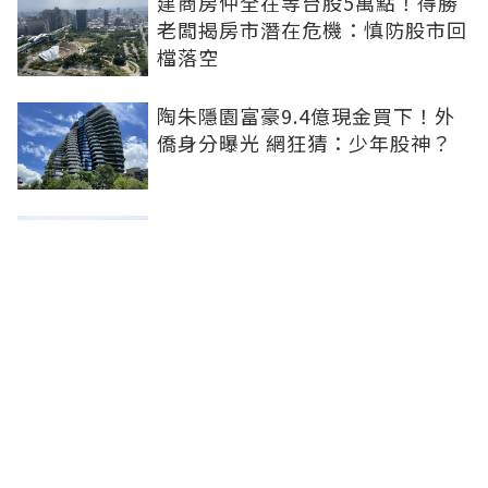
建商房仲全在等台股5萬點！得勝
老闆揭房市潛在危機：慎防股市回
檔落空
陶朱隱園富豪9.4億現金買下！外
僑身分曝光 網狂猜：少年股神？
樹林哪值得住、適合投資？網研究
一年排出前三名：北大特區勝出
雙北房價6月全面轉強！信義房價
指數出爐 台北市年漲逾6％、新北
轉正成長