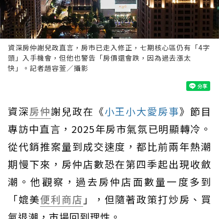
資深房仲謝兒政直言，房市已走入修正，七期核心區仍有「4字
頭」入手機會，但他也警告「房價還會跌，因為過去漲太
快」。記者趙容萱／攝影
資深
房仲
謝兒政在《
小王小大愛房事
》節目
專訪中直言，2025年房市氣氛已明顯轉冷。
從代銷推案量到成交速度，都比前兩年熱潮
期慢下來，房仲店數恐在第四季起出現收斂
潮。他觀察，過去房仲店面數量一度多到
「媲美
便利商店
」，但隨著政策打炒房、買
氣退潮，市場回到理性。