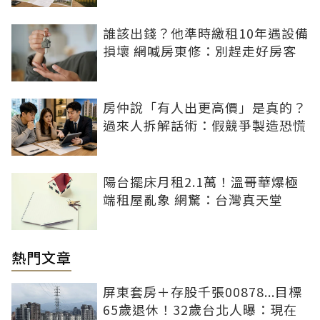
誰該出錢？他準時繳租10年遇設備
損壞 網喊房東修：別趕走好房客
房仲說「有人出更高價」是真的？
過來人拆解話術：假競爭製造恐慌
陽台擺床月租2.1萬！溫哥華爆極
端租屋亂象 網驚：台灣真天堂
熱門文章
屏東套房＋存股千張00878...目標
65歲退休！32歲台北人曝：現在