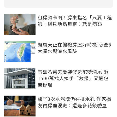
租房頻卡關！房東指名「只要工程
師」網見地點無奈：就是病態
颱風天正在健檢房屋好時機 必查5
大漏水與淹水風險
高雄名醫夫妻裝修豪宅變爛尾 砸
1500萬找人接手「救援」又遇包
商擺爛
驗了3次水泥塊仍在排水孔 作家揭
友買房血淚史：還是多花錢驗屋