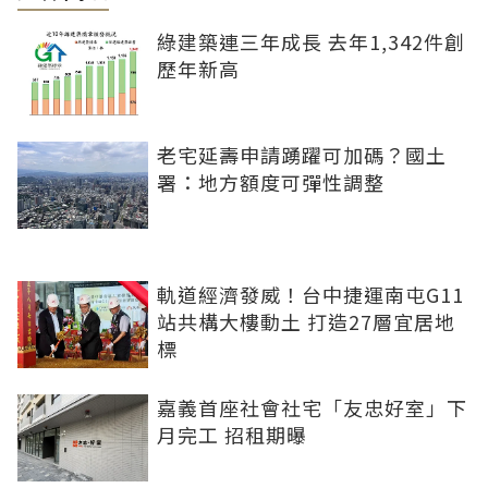
綠建築連三年成長 去年1,342件創
歷年新高
老宅延壽申請踴躍可加碼？國土
署：地方額度可彈性調整
軌道經濟發威！台中捷運南屯G11
站共構大樓動土 打造27層宜居地
標
嘉義首座社會社宅「友忠好室」下
月完工 招租期曝