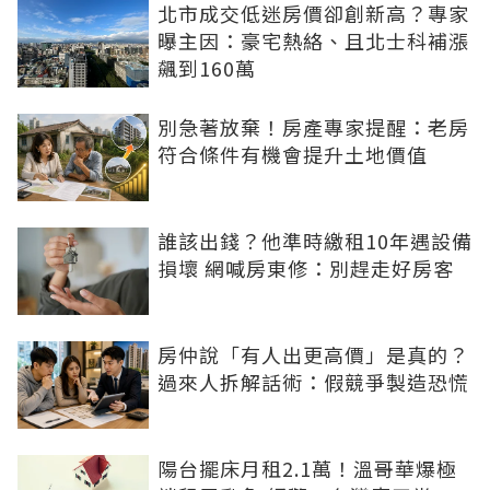
北市成交低迷房價卻創新高？專家
曝主因：豪宅熱絡、且北士科補漲
飆到160萬
別急著放棄！房產專家提醒：老房
符合條件有機會提升土地價值
誰該出錢？他準時繳租10年遇設備
損壞 網喊房東修：別趕走好房客
房仲說「有人出更高價」是真的？
過來人拆解話術：假競爭製造恐慌
陽台擺床月租2.1萬！溫哥華爆極