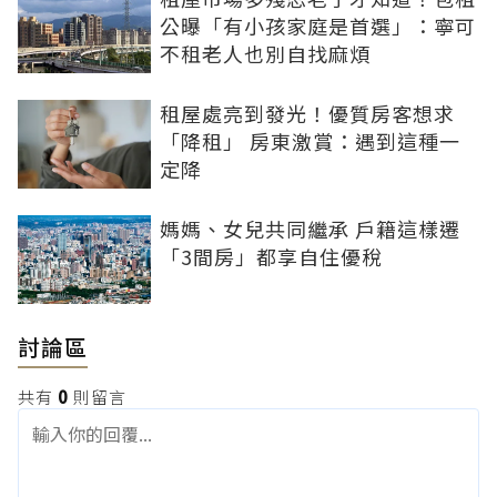
公曝「有小孩家庭是首選」：寧可
不租老人也別自找麻煩
租屋處亮到發光！優質房客想求
「降租」 房東激賞：遇到這種一
定降
媽媽、女兒共同繼承 戶籍這樣遷
「3間房」都享自住優稅
討論區
共有
0
則留言