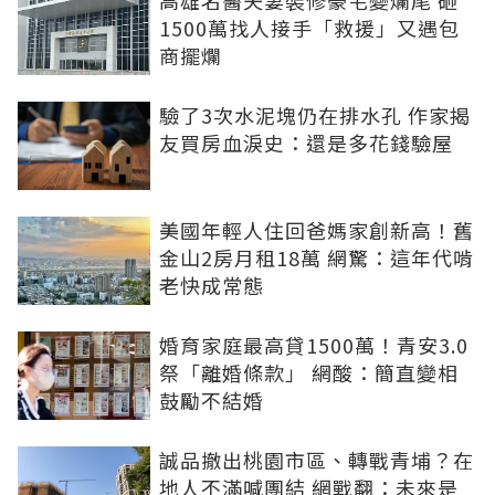
1500萬找人接手「救援」又遇包
商擺爛
驗了3次水泥塊仍在排水孔 作家揭
友買房血淚史：還是多花錢驗屋
美國年輕人住回爸媽家創新高！舊
金山2房月租18萬 網驚：這年代啃
老快成常態
婚育家庭最高貸1500萬！青安3.0
祭「離婚條款」 網酸：簡直變相
鼓勵不結婚
誠品撤出桃園市區、轉戰青埔？在
地人不滿喊團結 網戰翻：未來是