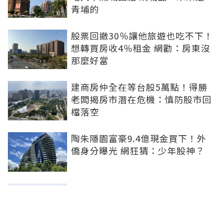
青埔的
股票回撤30％讓他旅遊也吃不下！
想轉買房收4％租金 網勸：房東沒
那麼好當
建商房仲全在等台股5萬點！得勝
老闆揭房市潛在危機：慎防股市回
檔落空
陶朱隱園富豪9.4億現金買下！外
僑身分曝光 網狂猜：少年股神？
樹林哪值得住、適合投資？網研究
一年排出前三名：北大特區勝出