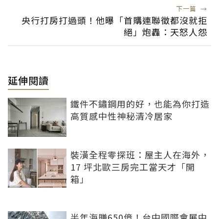
下一篇
→
央行打房打過頭！他曝「首購連聯徵都沒就拒
絕」炮轟：天怒人怨
延伸閱讀
鐵件不鏽鋼用的好，也能為你打造
高質感中性神秘清冷居家
裝潢全程零探班：屋主人在海外，
17 坪北歐三房完工當天才「開
箱」
半年海賺650億！台中國際會展中