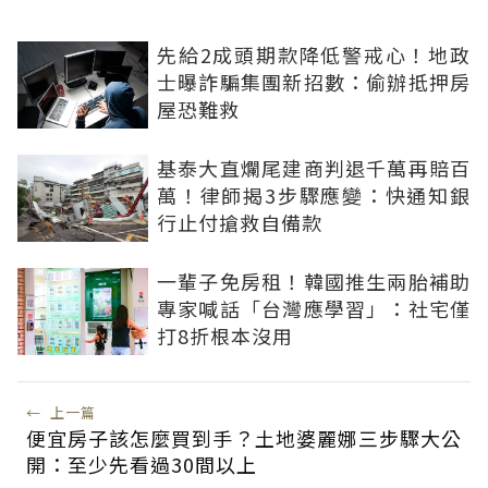
先給2成頭期款降低警戒心！地政
士曝詐騙集團新招數：偷辦抵押房
屋恐難救
基泰大直爛尾建商判退千萬再賠百
萬！律師揭3步驟應變：快通知銀
行止付搶救自備款
一輩子免房租！韓國推生兩胎補助
專家喊話「台灣應學習」：社宅僅
打8折根本沒用
←
上一篇
便宜房子該怎麼買到手？土地婆麗娜三步驟大公
開：至少先看過30間以上