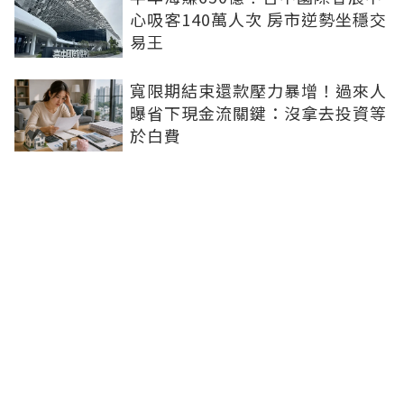
心吸客140萬人次 房市逆勢坐穩交
易王
寬限期結束還款壓力暴增！過來人
曝省下現金流關鍵：沒拿去投資等
於白費