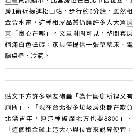
房1衛近捷運松山站，步行約6分鐘，雖然租
金含水電，這種租屋品質仍讓許多人大罵
房
東
「良心在哪」。文章附圖可見，整間套房
鋪滿白色磁磚，家具僅提供一張草蓆床、電
腦桌椅、冷氣。
貼文下方許多網友砲轟「為什麼廁所裡又有
廁所」、「現在台北很多垃圾房東都在欺負
北漂青年，連這種破爛地方也要8800」、
「這個租金碰上這大小與位置來說算便宜，