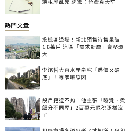
端租屋亂象 網驚：台灣真天堂
熱門文章
投機客退場！新北預售待售量破
1.8萬戶 這區「需求斷層」賣壓最
大
李遠哲大直水岸豪宅「房價又破
底」！專家曝原因
設戶籍還不夠！他主張「睡覺、煮
飯分不同屋」2百萬元退稅照樣沒
了
租屋市場多殘忍老了才知道！包租