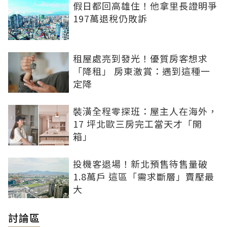
假日都回高雄住！他拿里長證明爭
197萬退稅仍敗訴
租屋處亮到發光！優質房客想求
「降租」 房東激賞：遇到這種一
定降
裝潢全程零探班：屋主人在海外，
17 坪北歐三房完工當天才「開
箱」
投機客退場！新北預售待售量破
1.8萬戶 這區「需求斷層」賣壓最
大
討論區