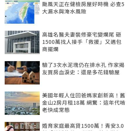
颱風天正在健檢房屋好時機 必查5
大漏水與淹水風險
高雄名醫夫妻裝修豪宅變爛尾 砸
1500萬找人接手「救援」又遇包
商擺爛
驗了3次水泥塊仍在排水孔 作家揭
友買房血淚史：還是多花錢驗屋
美國年輕人住回爸媽家創新高！舊
金山2房月租18萬 網驚：這年代啃
老快成常態
婚育家庭最高貸1500萬！青安3.0