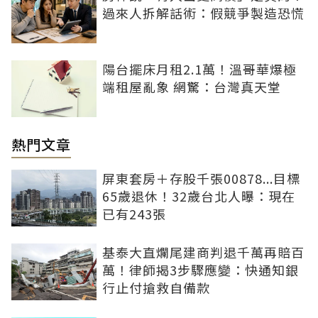
過來人拆解話術：假競爭製造恐慌
陽台擺床月租2.1萬！溫哥華爆極
端租屋亂象 網驚：台灣真天堂
熱門文章
屏東套房＋存股千張00878...目標
65歲退休！32歲台北人曝：現在
已有243張
基泰大直爛尾建商判退千萬再賠百
萬！律師揭3步驟應變：快通知銀
行止付搶救自備款