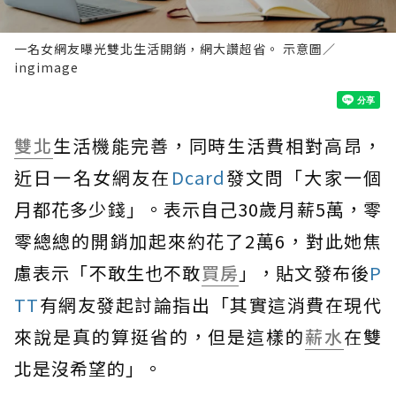
一名女網友曝光雙北生活開銷，網大讚超省。 示意圖／
ingimage
雙北
生活機能完善，同時生活費相對高昂，
近日一名女網友在
Dcard
發文問「大家一個
月都花多少錢」。表示自己30歲月薪5萬，零
零總總的開銷加起來約花了2萬6，對此她焦
慮表示「不敢生也不敢
買房
」，貼文發布後
P
TT
有網友發起討論指出「其實這消費在現代
來說是真的算挺省的，但是這樣的
薪水
在雙
北是沒希望的」。