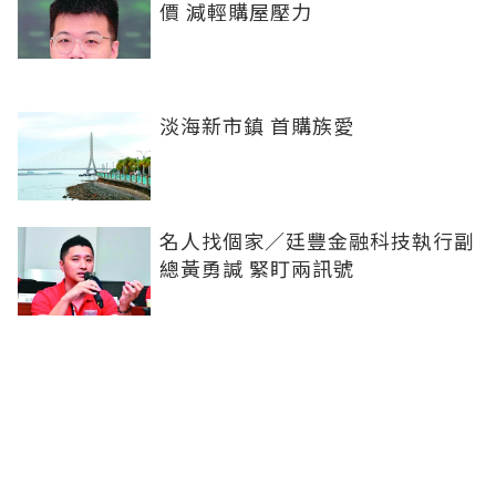
價 減輕購屋壓力
淡海新市鎮 首購族愛
名人找個家／廷豐金融科技執行副
總黃勇諴 緊盯兩訊號