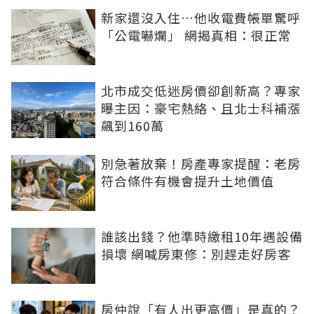
新家還沒入住…他收電費帳單驚呼
「公電嚇爛」 網揭真相：很正常
北市成交低迷房價卻創新高？專家
曝主因：豪宅熱絡、且北士科補漲
飆到160萬
別急著放棄！房產專家提醒：老房
符合條件有機會提升土地價值
誰該出錢？他準時繳租10年遇設備
損壞 網喊房東修：別趕走好房客
房仲說「有人出更高價」是真的？