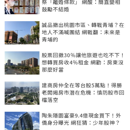
祭「離婚條款」 網酸：簡直變相
鼓勵不結婚
誠品撤出桃園市區、轉戰青埔？在
地人不滿喊團結 網戰翻：未來是
青埔的
股票回撤30％讓他旅遊也吃不下！
想轉買房收4％租金 網勸：房東沒
那麼好當
建商房仲全在等台股5萬點！得勝
老闆揭房市潛在危機：慎防股市回
檔落空
陶朱隱園富豪9.4億現金買下！外
僑身分曝光 網狂猜：少年股神？