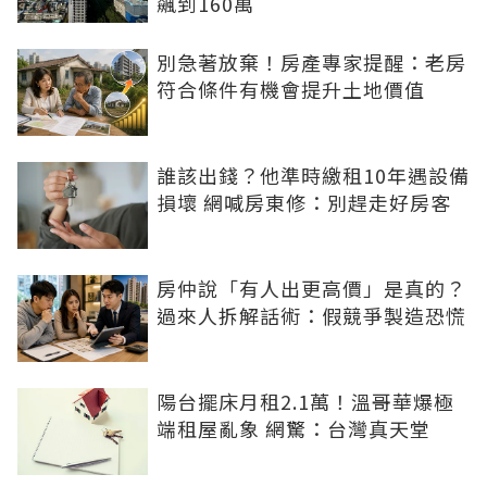
飆到160萬
別急著放棄！房產專家提醒：老房
符合條件有機會提升土地價值
誰該出錢？他準時繳租10年遇設備
損壞 網喊房東修：別趕走好房客
房仲說「有人出更高價」是真的？
過來人拆解話術：假競爭製造恐慌
陽台擺床月租2.1萬！溫哥華爆極
端租屋亂象 網驚：台灣真天堂