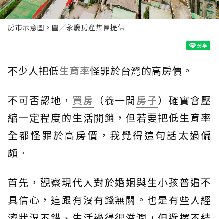
房市示意圖。圖／永慶房產集團提供
不少人把低
生育率
怪罪於台灣的高房價。
不可否認地，
買房
（養一間
房子
）確實會壓
縮一定程度的生活開銷，但若要把低生育率
全都怪罪於高房價，我覺得這句話太過偏
頗。
首先，觀察現代人對於婚姻與生小孩普遍不
具信心，這跟有沒有錢無關。也是有些人經
濟狀況不錯、生活過得很滋潤，但選擇不結