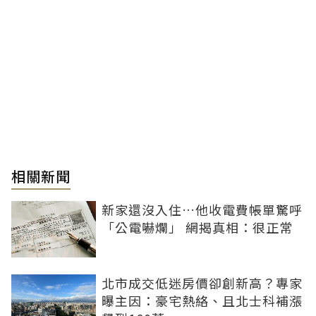
相關新聞
新家還沒入住…他收電費帳單驚呼
「公電嚇爛」 網揭真相：很正常
北市成交低迷房價卻創新高？專家
曝主因：豪宅熱絡、且北士科補漲