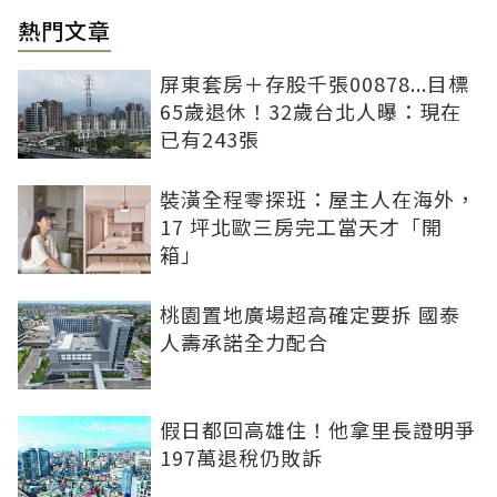
熱門文章
屏東套房＋存股千張00878...目標
65歲退休！32歲台北人曝：現在
已有243張
裝潢全程零探班：屋主人在海外，
17 坪北歐三房完工當天才「開
箱」
桃園置地廣場超高確定要拆 國泰
人壽承諾全力配合
假日都回高雄住！他拿里長證明爭
197萬退稅仍敗訴