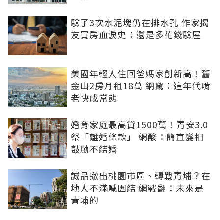
驗了3次水泥塊仍在排水孔 作家揭
友買房血淚史：還是多花錢驗屋
美國年輕人住回爸媽家創新高！舊
金山2房月租18萬 網驚：這年代啃
老快成常態
婚育家庭最高貸1500萬！青安3.0
祭「離婚條款」 網酸：簡直變相
鼓勵不結婚
誠品撤出桃園市區、轉戰青埔？在
地人不滿喊團結 網戰翻：未來是
青埔的