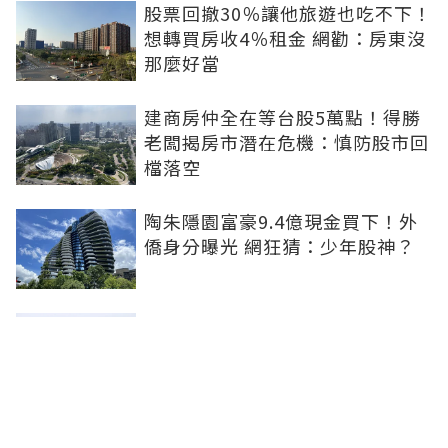
股票回撤30％讓他旅遊也吃不下！
想轉買房收4％租金 網勸：房東沒
那麼好當
建商房仲全在等台股5萬點！得勝
老闆揭房市潛在危機：慎防股市回
檔落空
陶朱隱園富豪9.4億現金買下！外
僑身分曝光 網狂猜：少年股神？
樹林哪值得住、適合投資？網研究
一年排出前三名：北大特區勝出
雙北房價6月全面轉強！信義房價