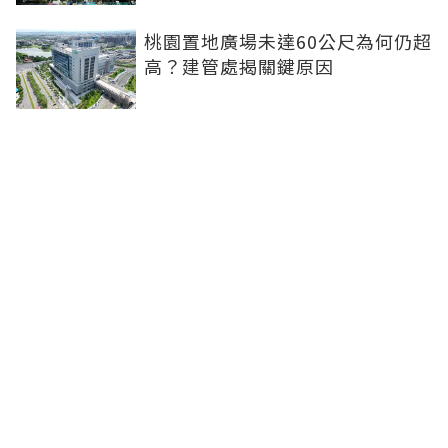
桃園置地廣場未達60公尺為何仍超
高？建管處揭關鍵原因