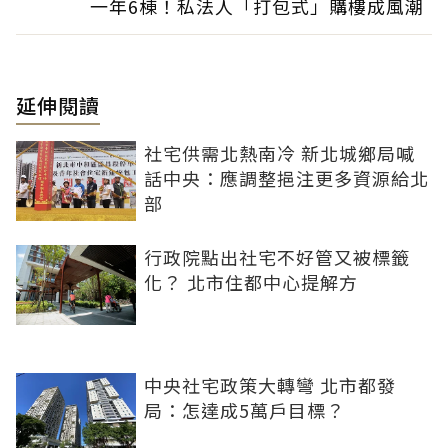
一年6棟！私法人「打包式」購樓成風潮
延伸閱讀
社宅供需北熱南冷 新北城鄉局喊
話中央：應調整挹注更多資源給北
部
行政院點出社宅不好管又被標籤
化？ 北市住都中心提解方
中央社宅政策大轉彎 北市都發
局：怎達成5萬戶目標？