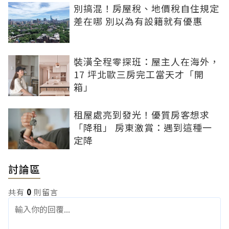
別搞混！房屋稅、地價稅自住規定
差在哪 別以為有設籍就有優惠
裝潢全程零探班：屋主人在海外，
17 坪北歐三房完工當天才「開
箱」
租屋處亮到發光！優質房客想求
「降租」 房東激賞：遇到這種一
定降
討論區
共有
0
則留言