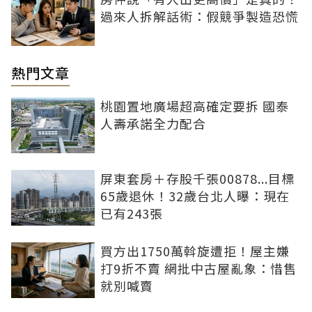
過來人拆解話術：假競爭製造恐慌
熱門文章
桃園置地廣場超高確定要拆 國泰
人壽承諾全力配合
屏東套房＋存股千張00878...目標
65歲退休！32歲台北人曝：現在
已有243張
買方出1750萬斡旋遭拒！屋主嫌
打9折不賣 網批中古屋亂象：惜售
就別喊賣