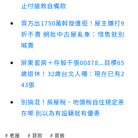
止付搶救自備款
買方出1750萬斡旋遭拒！屋主嫌打9
折不賣 網批中古屋亂象：惜售就別
喊賣
屏東套房＋存股千張00878...目標65
歲退休！32歲台北人曝：現在已有2
43張
別搞混！房屋稅、地價稅自住規定差
在哪 別以為有設籍就有優惠
老屋
貸款
買房