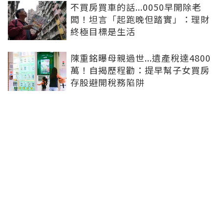
不買房買車的話...0050早開除老
闆！坦言「起跑晚但踏實」：理財
終極目標是生活
陳重銘曝母親過世...遺產稅達4800
萬！自揭歷程勸：提早幫子女買房
存股避開稅務陷阱