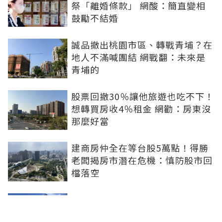
祭「離婚條款」 網酸：簡直變相
鼓勵不結婚
誠品撤出桃園市區、轉戰青埔？在
地人不滿喊團結 網戰翻：未來是
青埔的
股票回撤30％讓他旅遊也吃不下！
想轉買房收4％租金 網勸：房東沒
那麼好當
建商房仲全在等台股5萬點！得勝
老闆揭房市潛在危機：慎防股市回
檔落空
陶朱隱園富豪9.4億現金買下！外
僑身分曝光 網狂猜：少年股神？