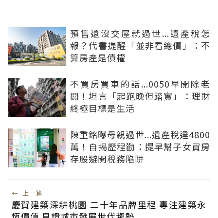
預售還沒交屋就過世...遺產稅怎
報？代書提醒「並非看總價」：不
算房產是債權
不買房買車的話...0050早開除老
闆！坦言「起跑晚但踏實」：理財
終極目標是生活
陳重銘曝母親過世...遺產稅達4800
萬！自揭歷程勸：提早幫子女買房
存股避開稅務陷阱
←
上一篇
慶賀建築深耕桃園 二十年品牌里程 專注建築永
恆價值 見證城市發展世代趨勢