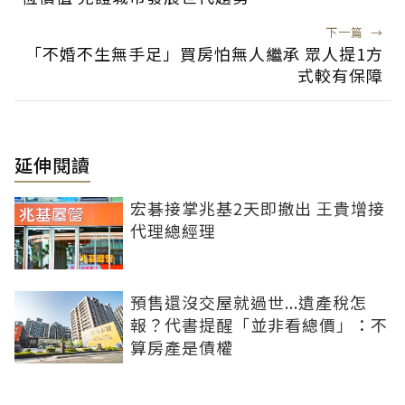
下一篇
→
「不婚不生無手足」買房怕無人繼承 眾人提1方
式較有保障
延伸閱讀
宏碁接掌兆基2天即撤出 王貴增接
代理總經理
預售還沒交屋就過世...遺產稅怎
報？代書提醒「並非看總價」：不
算房產是債權