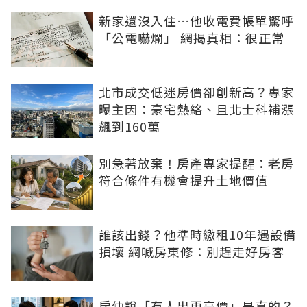
新家還沒入住…他收電費帳單驚呼
「公電嚇爛」 網揭真相：很正常
北市成交低迷房價卻創新高？專家
曝主因：豪宅熱絡、且北士科補漲
飆到160萬
別急著放棄！房產專家提醒：老房
符合條件有機會提升土地價值
誰該出錢？他準時繳租10年遇設備
損壞 網喊房東修：別趕走好房客
房仲說「有人出更高價」是真的？