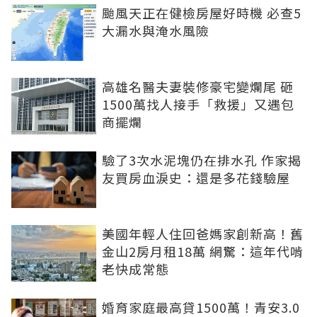
颱風天正在健檢房屋好時機 必查5
大漏水與淹水風險
高雄名醫夫妻裝修豪宅變爛尾 砸
1500萬找人接手「救援」又遇包
商擺爛
驗了3次水泥塊仍在排水孔 作家揭
友買房血淚史：還是多花錢驗屋
美國年輕人住回爸媽家創新高！舊
金山2房月租18萬 網驚：這年代啃
老快成常態
婚育家庭最高貸1500萬！青安3.0