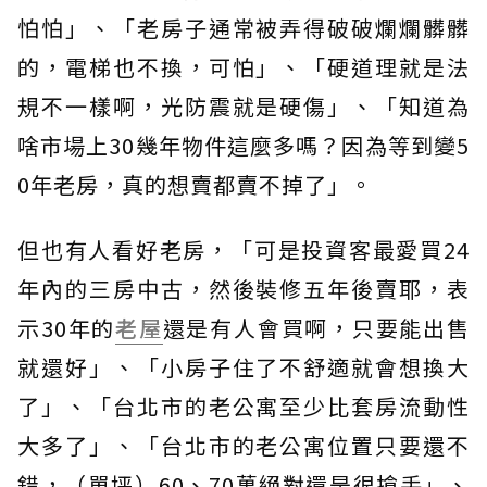
怕怕」、「老房子通常被弄得破破爛爛髒髒
的，電梯也不換，可怕」、「硬道理就是法
規不一樣啊，光防震就是硬傷」、「知道為
啥市場上30幾年物件這麼多嗎？因為等到變5
0年老房，真的想賣都賣不掉了」。
但也有人看好老房，「可是投資客最愛買24
年內的三房中古，然後裝修五年後賣耶，表
示30年的
老屋
還是有人會買啊，只要能出售
就還好」、「小房子住了不舒適就會想換大
了」、「台北市的老公寓至少比套房流動性
大多了」、「台北市的老公寓位置只要還不
錯，（單坪）60、70萬絕對還是很搶手」、