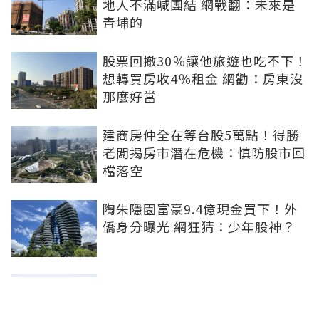
地人不滿喊團結 網戰翻：未來是
青埔的
股票回撤30％讓他旅遊也吃不下！
想轉買房收4％租金 網勸：房東沒
那麼好當
建商房仲全在等台股5萬點！得勝
老闆揭房市潛在危機：慎防股市回
檔落空
陶朱隱園富豪9.4億現金買下！外
僑身分曝光 網狂猜：少年股神？
樹林哪值得住、適合投資？網研究
一年排出前三名：北大特區勝出