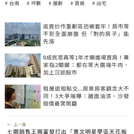
台南
坪數
屋齡
買房
凶宅
追買炒作重劃區恐被套牢！房市等
不到全面崩盤 但「對的房子」能
先漲
8成民眾再等1年才願進場買房！專
家指2關鍵：都在等大選端牛肉、
加上沉迷股市
租屋退租點交...房東房客觀念大不
同！3大爭端曝：牆面油漆、沙發
賠償最常鬧翻
←
上一篇
七期銷售王興富發打出「惠文明星學區天花板