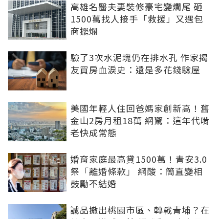
高雄名醫夫妻裝修豪宅變爛尾 砸
1500萬找人接手「救援」又遇包
商擺爛
驗了3次水泥塊仍在排水孔 作家揭
友買房血淚史：還是多花錢驗屋
美國年輕人住回爸媽家創新高！舊
金山2房月租18萬 網驚：這年代啃
老快成常態
婚育家庭最高貸1500萬！青安3.0
祭「離婚條款」 網酸：簡直變相
鼓勵不結婚
誠品撤出桃園市區、轉戰青埔？在