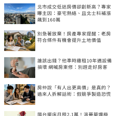
北市成交低迷房價卻創新高？專家
曝主因：豪宅熱絡、且北士科補漲
飆到160萬
別急著放棄！房產專家提醒：老房
符合條件有機會提升土地價值
誰該出錢？他準時繳租10年遇設備
損壞 網喊房東修：別趕走好房客
房仲說「有人出更高價」是真的？
過來人拆解話術：假競爭製造恐慌
陽台擺床月租2.1萬！溫哥華爆極