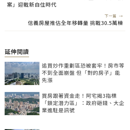
案」迎戰新自住時代
下一篇
→
信義房屋推估全年移轉量 挑戰30.5萬棟
延伸閱讀
追買炒作重劃區恐被套牢！房市等
不到全面崩盤 但「對的房子」能
先漲
買房跟著資金走！阿宅揭3指標
「鎖定潛力區」：政府砸錢、大企
業進駐是訊號