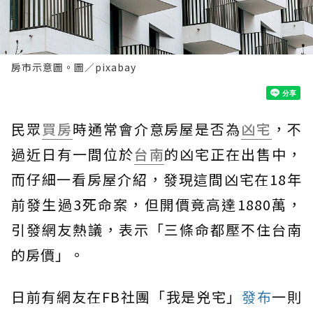
房市示意圖。圖／pixabay
民眾
買房
時通常會介意房屋是否為
凶宅
，不
過近日有一間位於
台南
的凶宅正在出售中，
而仔細一看房屋介紹，發現這間凶宅在18年
前發生過3死命案，但開價竟高達1880萬，
引發網友熱議，表示「三條命都壓不住台南
的房價」。
日前有網友在FB社團「我是兇宅」
發布
一則