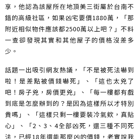
享，他認為該屋所在地頂美三街屬於台南不
錯的高級社區，如果凶宅要價1880萬，「那
附近相似物件應該都2500萬以上吧？」不料
一查卻發現其實和其他屋子的價格沒差多
少。
話題一出吸引網友熱議，「不是被死法嚇到
啦！是差點被價錢嚇死」、「這也太兇了
吧！房子兇，房價更兇」、「每一樓都有戲
到底是怎麼辦到的？是因為這樣所以才特別
貴嗎」、「這樣只剩一樓要裝冷氣欸，真貼
心」、「2、3、4全部凶死，還三種不同死
法，已經18年還能那麼凶的價錢，老實說我