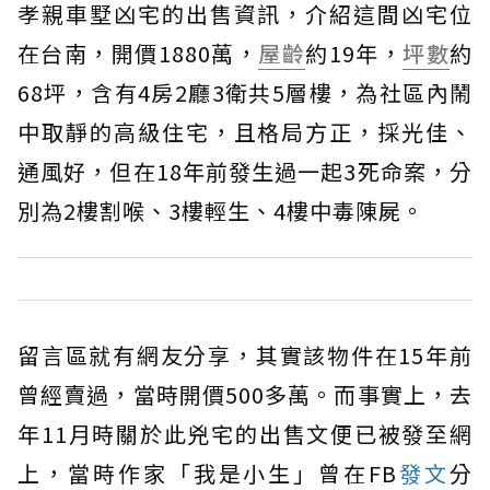
孝親車墅凶宅的出售資訊，介紹這間凶宅位
在台南，開價1880萬，
屋齡
約19年，
坪數
約
68坪，含有4房2廳3衛共5層樓，為社區內鬧
中取靜的高級住宅，且格局方正，採光佳、
通風好，但在18年前發生過一起3死命案，分
別為2樓割喉、3樓輕生、4樓中毒陳屍。
留言區就有網友分享，其實該物件在15年前
曾經賣過，當時開價500多萬。而事實上，去
年11月時關於此兇宅的出售文便已被發至網
上，當時作家「我是小生」曾在FB
發文
分