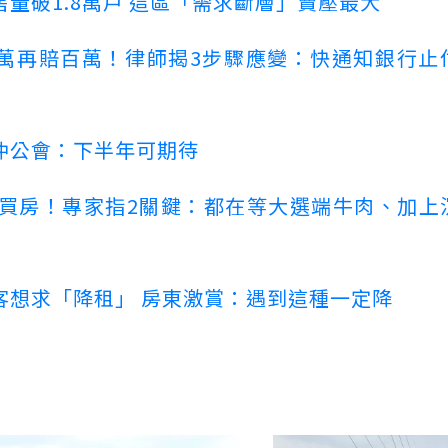
量破1.8萬戶 這區「需求斷層」賣壓最大
萬再賠百萬！律師揭3步驟應變：快通知銀行止
仲公會：下半年可期待
場買房！專家指2關鍵：都在等大選端牛肉、加上
客想求「降租」 房東激賞：遇到這種一定降