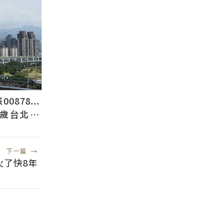
878...
2歲台北人
下一篇
→
火了快8年