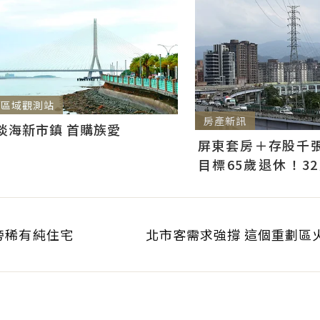
區域觀測站
房產新訊
淡海新市鎮 首購族愛
屏東套房＋存股千張00
目標65歲退休！3
曝：現在已有243張
旁稀有純住宅
北市客需求強撐 這個重劃區