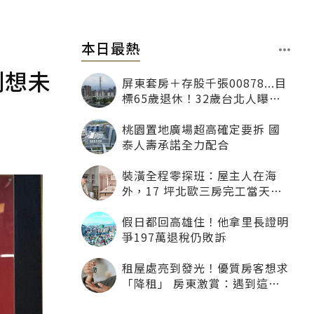
本日最熱
別想未
屏東套房＋存股千張00878...目
標65歲退休！32歲台北人曝：
現在已有243張
桃園置地廣場超高確定要拆 國
泰人壽承諾全力配合
裝潢全程零探班：屋主人在海
外，17 坪北歐三房完工當天才
「開箱」
假日都回高雄住！他拿里長證明
爭197萬退稅仍敗訴
租屋處亮到發光！優質房客想求
「降租」 房東激賞：遇到這種
一定降