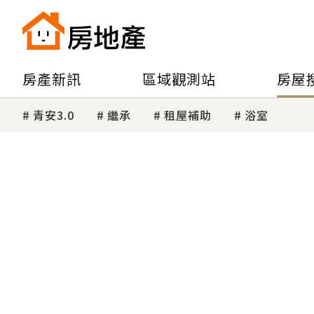
房產新訊
區域觀測站
房屋
青安3.0
繼承
租屋補助
浴室