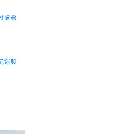
付搶救
沉迷股