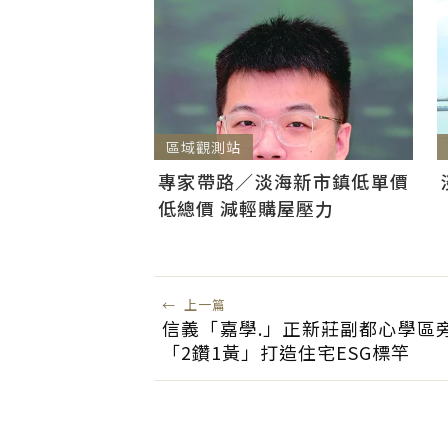
區域觀測站
專家帶路／淡海新市鎮低單價
低總價 減輕購屋壓力
←
上一篇
信義「嘉學.」正新莊副都心學區
「2鑽1黃」打造住宅ESG標竿