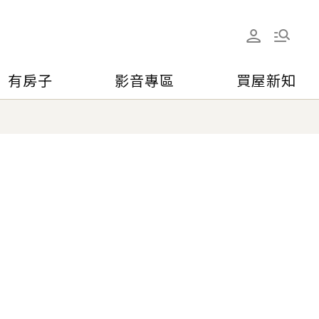
有房子
影音專區
買屋新知