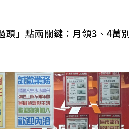
過頭」點兩關鍵：月領3、4萬