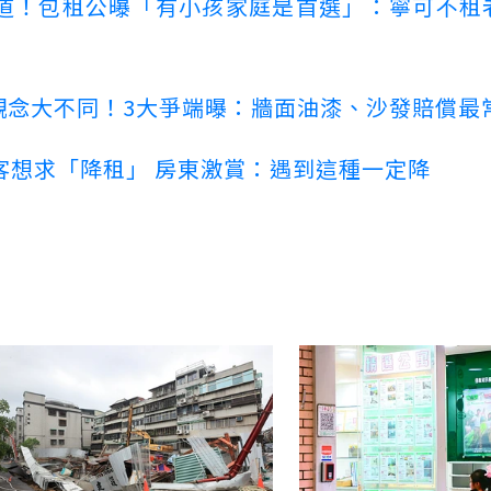
道！包租公曝「有小孩家庭是首選」：寧可不租
客觀念大不同！3大爭端曝：牆面油漆、沙發賠償最
客想求「降租」 房東激賞：遇到這種一定降