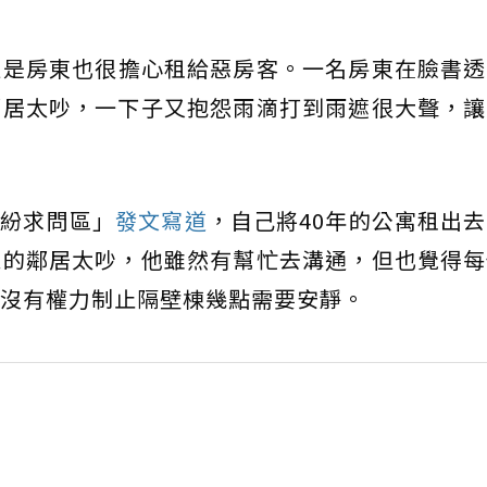
但是房東也很擔心租給惡房客。一名房東在臉書透
鄰居太吵，一下子又抱怨雨滴打到雨遮很大聲，讓
糾紛求問區」
發文寫道
，自己將40年的公寓租出
棟的鄰居太吵，他雖然有幫忙去溝通，但也覺得每
沒有權力制止隔壁棟幾點需要安靜。