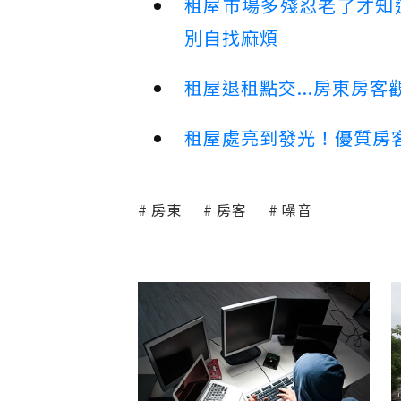
租屋市場多殘忍老了才知
別自找麻煩
租屋退租點交...房東房
租屋處亮到發光！優質房
房東
房客
噪音