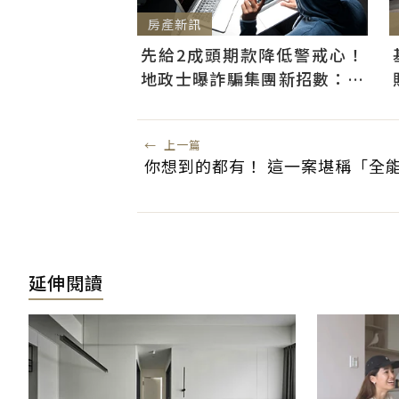
房產新訊
先給2成頭期款降低警戒心！
地政士曝詐騙集團新招數：偷
辦抵押房屋恐難救
←
上一篇
你想到的都有！ 這一案堪稱「全
延伸閱讀