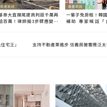
房產新訊
房產新訊
基泰大直爛尾建商判退千萬再
一輩子免房租！韓
賠百萬！律師揭3步驟應變：
補助 專家喊話「
快通知銀行止付搶救自備款
習」：社宅僅打8折
能住宅王」
支持不動產業進步 信義房屋響應泛太