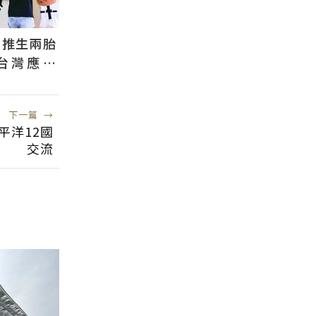
國推生兩胎
台灣應學
根本沒用
下一篇
→
平洋12國
交流