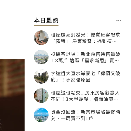
本日最熱
多
租屋處亮到發光！優質房客想求
「降租」 房東激賞：遇到這種
一定降
投機客退場！新北預售待售量破
1.8萬戶 這區「需求斷層」賣壓
最大
李遠哲大直水岸豪宅「房價又破
底」！專家曝原因
租屋退租點交...房東房客觀念大
不同！3大爭端曝：牆面油漆、
沙發賠償最常鬧翻
資金沒回流！新案市場陷最慘時
刻、一周賣不到1戶