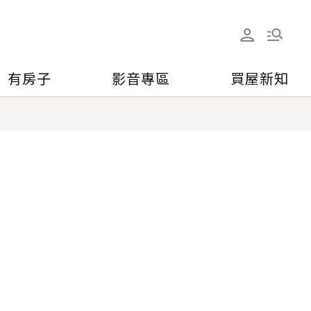
有房子
影音專區
買屋新知