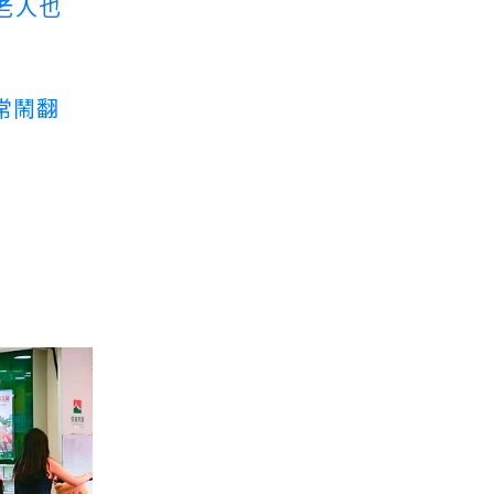
老人也
常鬧翻