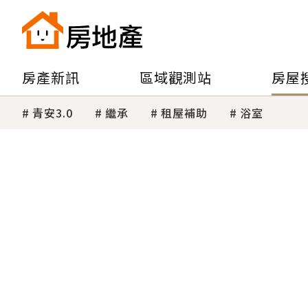
房產新訊
區域觀測站
房屋
青安3.0
繼承
租屋補助
浴室