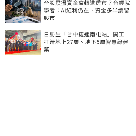
台股震盪資金會轉進房市？台經院
學者：AI紅利仍在、資金多半續留
股市
日勝生「台中捷運南屯站」開工
打造地上27層、地下5層智慧綠建
築