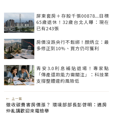
屏東套房＋存股千張00878...目標
65歲退休！32歲台北人曝：現在
已有243張
房價沒跌央行不鬆綁！顏炳立：最
多修正到10%、買方仍可獲利
青安3.0利息補貼退場！專家點
「傳產還款能力需關注」：科技業
支撐整體違約風險低
←
上一篇
徵收碳費害房價漲？ 環境部部長彭啓明：遇房
仲亂講歡迎來電檢舉