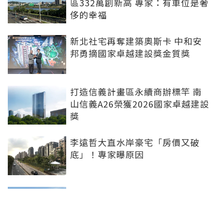
區332萬創新高 專家：有車位是奢
侈的幸福
新北社宅再奪建築奧斯卡 中和安
邦勇摘國家卓越建設獎金質獎
打造信義計畫區永續商辦標竿 南
山信義A26榮獲2026國家卓越建設
獎
李遠哲大直水岸豪宅「房價又破
底」！專家曝原因
雙北下半年新案曝 北士科、林
口、南港等5大百億案登場