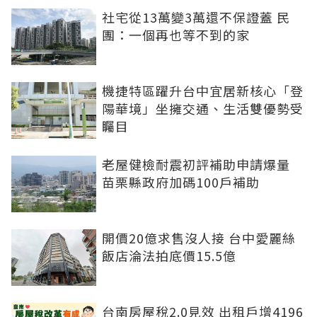
社宅從13萬變3萬還不保證蓋 民
團：一個再也等不到的家
機捷特區躍升台中宜居新核心「登
陽華境」坐擁交通、生活雙優勢受
矚目
老屋健檢耐震初評補助申請爆量
苗栗縣政府加碼100戶補助
開價20億求售沒人接 台中愛麗絲
飯店淪法拍底價15.5億
台南房屋稅2.0見效 出租戶增4196