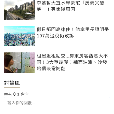
李遠哲大直水岸豪宅「房價又破
底」！專家曝原因
假日都回高雄住！他拿里長證明爭
197萬退稅仍敗訴
租屋退租點交...房東房客觀念大不
同！3大爭端曝：牆面油漆、沙發
賠償最常鬧翻
討論區
共有
0
則留言