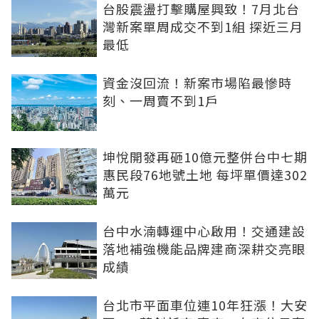
台股震盪打擊購屋興致！7月北台
灣新案單周成交不到1組 探近三月
最低
資金沒回流！新案市場陷最慘時
刻、一周賣不到1戶
坤悅開發再砸10億元整併台中七期
惠民段76地號土地 每坪單價達302
萬元
台中水湳轉運中心啟用！交通建設
落地補強機能品牌建商深耕交亮眼
成績
台北市平面車位連10年狂漲！大安