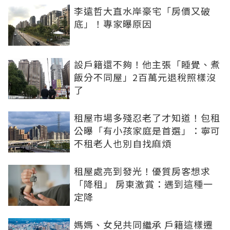
李遠哲大直水岸豪宅「房價又破
底」！專家曝原因
設戶籍還不夠！他主張「睡覺、煮
飯分不同屋」2百萬元退稅照樣沒
了
租屋市場多殘忍老了才知道！包租
公曝「有小孩家庭是首選」：寧可
不租老人也別自找麻煩
租屋處亮到發光！優質房客想求
「降租」 房東激賞：遇到這種一
定降
媽媽、女兒共同繼承 戶籍這樣遷