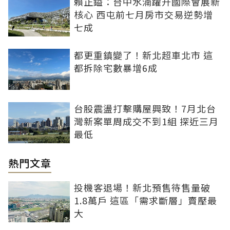
賴正鎰：台中水湳躍升國際會展新
核心 西屯前七月房市交易逆勢增
七成
都更重鎮變了！新北超車北市 這
都拆除宅數暴增6成
台股震盪打擊購屋興致！7月北台
灣新案單周成交不到1組 探近三月
最低
熱門文章
投機客退場！新北預售待售量破
1.8萬戶 這區「需求斷層」賣壓最
大