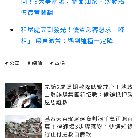
同！3大爭端曝：牆面油漆、沙發賠
償最常鬧翻
租屋處亮到發光！優質房客想求「降
租」 房東激賞：遇到這種一定降
公寓
總價
電梯
先給2成頭期款降低警戒心！地政
士曝詐騙集團新招數：偷辦抵押房
屋恐難救
基泰大直爛尾建商判退千萬再賠百
萬！律師揭3步驟應變：快通知銀
行止付搶救自備款