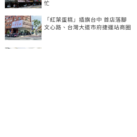
忙
「紅葉蛋糕」插旗台中 首店落腳
文心路、台灣大道市府捷運站商圈
新北、南投、台南及高雄6中央社
宅招租 14日起申請、明年3月入住
台中單元二「垂直森林聚落」翻轉
豪宅版圖 預售均價站穩8字頭
聯合線上公司 著作權所有 ©2025