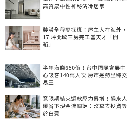
高質感中性神秘清冷居家
裝潢全程零探班：屋主人在海外，
17 坪北歐三房完工當天才「開
箱」
半年海賺650億！台中國際會展中
心吸客140萬人次 房市逆勢坐穩交
易王
寬限期結束還款壓力暴增！過來人
曝省下現金流關鍵：沒拿去投資等
於白費