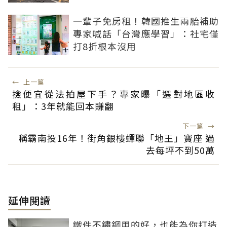
一輩子免房租！韓國推生兩胎補助
專家喊話「台灣應學習」：社宅僅
打8折根本沒用
←
上一篇
撿便宜從法拍屋下手？專家曝「選對地區收
租」：3年就能回本賺翻
下一篇
→
稱霸南投16年！街角銀樓蟬聯「地王」寶座 過
去每坪不到50萬
延伸閱讀
鐵件不鏽鋼用的好，也能為你打造