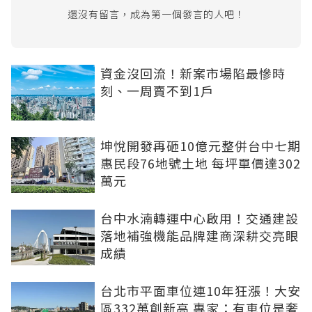
還沒有留言，成為第一個發言的人吧！
資金沒回流！新案市場陷最慘時
刻、一周賣不到1戶
坤悅開發再砸10億元整併台中七期
惠民段76地號土地 每坪單價達302
萬元
台中水湳轉運中心啟用！交通建設
落地補強機能品牌建商深耕交亮眼
成績
台北市平面車位連10年狂漲！大安
區332萬創新高 專家：有車位是奢