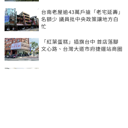
台南老屋逾43萬戶搶「老宅延壽」
名額少 議員批中央政策讓地方白
忙
「紅葉蛋糕」插旗台中 首店落腳
文心路、台灣大道市府捷運站商圈
新北、南投、台南及高雄6中央社
宅招租 14日起申請、明年3月入住
台中單元二「垂直森林聚落」翻轉
豪宅版圖 預售均價站穩8字頭