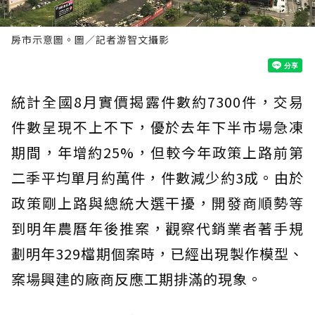
房市示意圖。圖／記者游智文攝影
統計全國8月實價揭露件數約7300件，交易
件數呈現不上不下，優於去年下半市場急凍
期間，年增約25%，但較今年政策上路前第
二季平均單月約萬件，件數減少約3成。由於
政策剛上路與總統大選干擾，開發商順勢等
到明年農曆年後推案，觀察代銷業者著手規
劃明年329檔期個案時，已經出現製作模型、
案場興建的廠商反應工期排滿的現象。