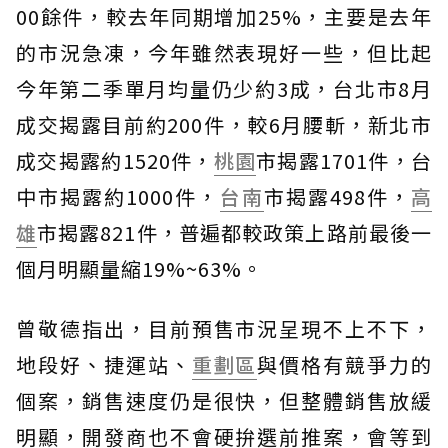
00餘件，較去年同期增加25%，主要是去年
的市況急凍，今年雖然表現好一些，但比起
今年第二季單月均量仍少約3成，台北市8月
成交揭露目前約200件，較6月腰斬，新北市
成交揭露約1520件，
桃園
市揭露1701件，台
中市揭露約1000件，
台南
市揭露498件，
高
雄
市揭露821件，普遍都較政策上路前最後一
個月明顯量縮19%~63%。
曾敬德指出，目前預售市況呈現不上不下，
地段好、捷運站、
重劃區
與價格有競爭力的
個案，銷售速度仍是很快，但整體銷售放緩
明顯，開發商也不會硬拚選前推案，會等到