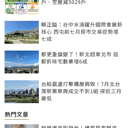
戶、空屋減5029戶
賴正鎰：台中水湳躍升國際會展新
核心 西屯前七月房市交易逆勢增
七成
都更重鎮變了！新北超車北市 這
都拆除宅數暴增6成
台股震盪打擊購屋興致！7月北台
灣新案單周成交不到1組 探近三月
最低
熱門文章
租屋處亮到發光！優質房客想求