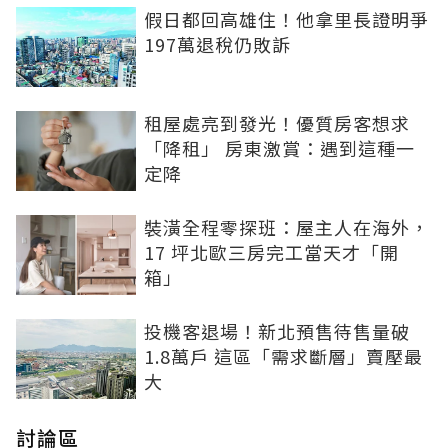
假日都回高雄住！他拿里長證明爭
197萬退稅仍敗訴
租屋處亮到發光！優質房客想求
「降租」 房東激賞：遇到這種一
定降
裝潢全程零探班：屋主人在海外，
17 坪北歐三房完工當天才「開
箱」
投機客退場！新北預售待售量破
1.8萬戶 這區「需求斷層」賣壓最
大
討論區