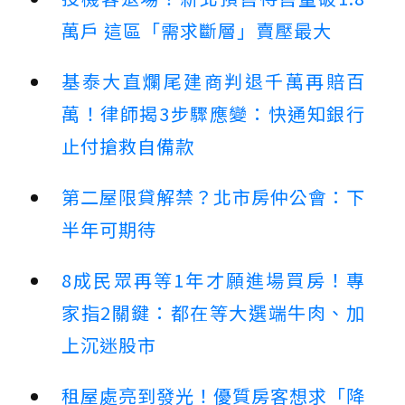
萬戶 這區「需求斷層」賣壓最大
基泰大直爛尾建商判退千萬再賠百
萬！律師揭3步驟應變：快通知銀行
止付搶救自備款
第二屋限貸解禁？北市房仲公會：下
半年可期待
8成民眾再等1年才願進場買房！專
家指2關鍵：都在等大選端牛肉、加
上沉迷股市
租屋處亮到發光！優質房客想求「降