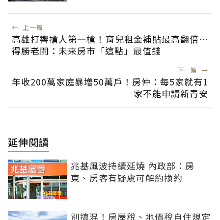
←
上一篇
高雄打響搶人第一槍！育兒租金補貼最高翻倍…
得勝老闆：未來房市「這點」最值錢
下一篇
→
年收200萬家庭暴增50萬戶！房仲：每5家就有1
家不能申請新青安
延伸閱讀
兆基風波持續延燒 內政部：房
東、房客有疑慮可解約換約
別搞混！房屋稅、地價稅自住規定