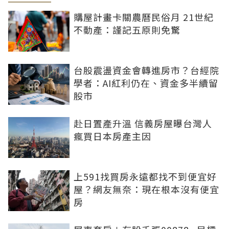
購屋計畫卡關農曆民俗月 21世紀
不動產：謹記五原則免驚
台股震盪資金會轉進房市？台經院
學者：AI紅利仍在、資金多半續留
股市
赴日置產升溫 信義房屋曝台灣人
瘋買日本房產主因
上591找買房永遠都找不到便宜好
屋？網友無奈：現在根本沒有便宜
房