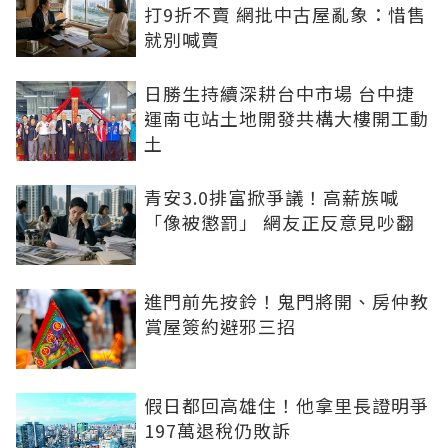
打9折不賣 網批中古屋亂象：惜售
就別喊賣
日勝生持續深耕台中市場 台中捷
運南屯站土地開發共構大樓開工動
土
青安3.0排富掀爭議！高薪族喊
「像被懲罰」 網友正反意見吵翻
進門前先按鈴！鬼門將開、房仲教
賞屋簽約避邪三招
假日都回高雄住！他拿里長證明爭
197萬退稅仍敗訴