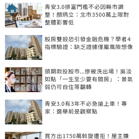
青安3.0排富門檻不必因縣市調
整！顏炳立：北市3500萬上限對
整體影響低
股房雙殺恐引發金融危機？學者4
指標驗證：缺乏證據僅屬風險想像
頭期款投股市...慘被洗出場！吳淡
如點「一生至少要有間房」：景氣
弱仍可自住等翻轉
青安3.0有3年不必急搶上車！專
家：選舉前是觀察點
買方出1750萬斡旋遭拒！屋主嫌