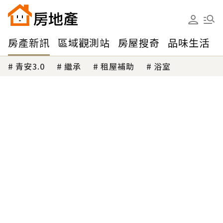
房產新訊
區域觀測站
房屋搜奇
品味生活
青安3.0
繼承
租屋補助
浴室