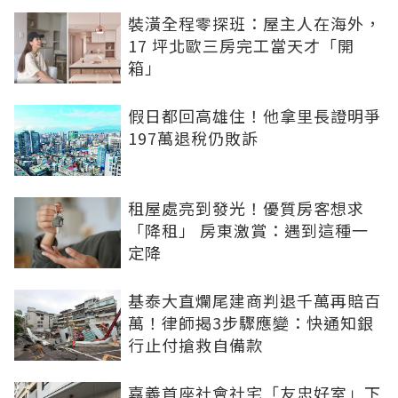
裝潢全程零探班：屋主人在海外，
17 坪北歐三房完工當天才「開
箱」
假日都回高雄住！他拿里長證明爭
197萬退稅仍敗訴
租屋處亮到發光！優質房客想求
「降租」 房東激賞：遇到這種一
定降
基泰大直爛尾建商判退千萬再賠百
萬！律師揭3步驟應變：快通知銀
行止付搶救自備款
嘉義首座社會社宅「友忠好室」下