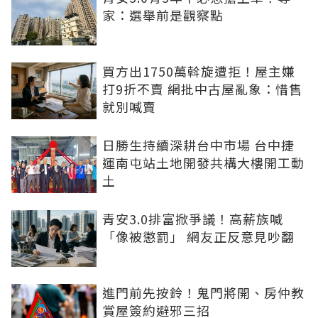
家：選舉前是觀察點
買方出1750萬斡旋遭拒！屋主嫌
打9折不賣 網批中古屋亂象：惜售
就別喊賣
日勝生持續深耕台中市場 台中捷
運南屯站土地開發共構大樓開工動
土
青安3.0排富掀爭議！高薪族喊
「像被懲罰」 網友正反意見吵翻
進門前先按鈴！鬼門將開、房仲教
賞屋簽約避邪三招