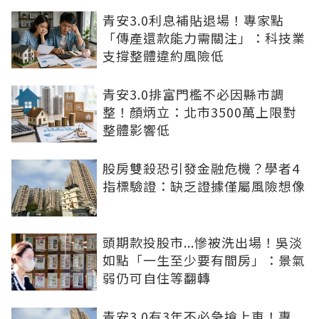
青安3.0利息補貼退場！專家點
「傳產還款能力需關注」：科技業
支撐整體違約風險低
青安3.0排富門檻不必因縣市調
整！顏炳立：北市3500萬上限對
整體影響低
股房雙殺恐引發金融危機？學者4
指標驗證：缺乏證據僅屬風險想像
頭期款投股市...慘被洗出場！吳淡
如點「一生至少要有間房」：景氣
弱仍可自住等翻轉
青安3.0有3年不必急搶上車！專