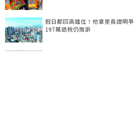
假日都回高雄住！他拿里長證明爭
197萬退稅仍敗訴
房市快要V轉！小孟老師指「明年
迎突破」：今年下半年是買點...資
金僅暫時被AI吸走
36%境外資金撐日本不動產交易
住宅、飯店及物流躍投資焦點
聯合線上公司 著作權所有 ©2025