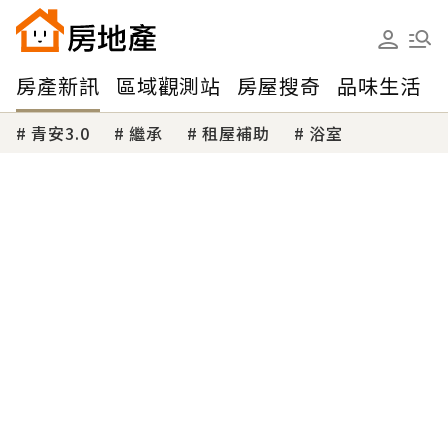
房產新訊
區域觀測站
房屋搜奇
品味生活
青安3.0
繼承
租屋補助
浴室